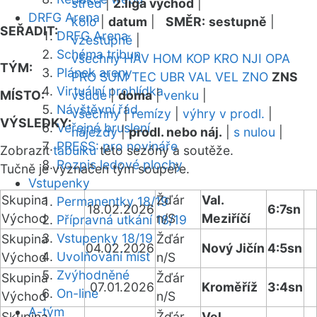
střed
|
2.liga východ
|
DRFG Arena
kolo
|
datum
|
SMĚR:
sestupně
|
SEŘADIT:
DRFG Arena
vzestupně
|
Schéma tribun
všechny
HAV
HOM
KOP
KRO
NJI
OPA
TÝM:
Plánek areny
PRO
SUM
TEC
UBR
VAL
VEL
ZNO
ZNS
Virtuální prohlídka
MÍSTO:
všude
|
doma
|
venku
|
Návštěvní řád
všechny
|
remízy
|
výhry v prodl.
|
VÝSLEDKY:
Veřejné bruslení
nájezdy
|
prodl. nebo náj.
|
s nulou
|
PRESS: pro novináře
Zobrazit
tabulku
této sezóny a soutěže.
Rozpis ledové plochy
Tučně je vyznačen tým soupeře.
Vstupenky
Skupina
Žďár
Val.
Permanentky 18/19
18.02.2026
6:7sn
Východ
n/S
Meziříčí
Přípravná utkání 18/19
Vstupenky 18/19
Skupina
Žďár
04.02.2026
Nový Jičín
4:5sn
Uvolňování míst
Východ
n/S
Zvýhodněné
Skupina
Žďár
07.01.2026
Kroměříž
3:4sn
On-line
Východ
n/S
A-tým
Skupina
Žďár
Vel.