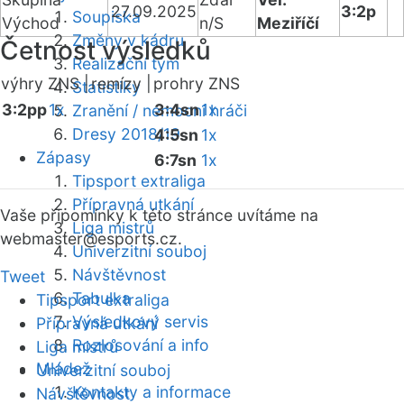
27.09.2025
3:2p
Soupiska
Východ
n/S
Meziříčí
Změny v kádru
Četnost výsledků
Realizační tým
výhry ZNS |
remízy |
prohry ZNS
Statistiky
3:2pp
1x
3:4sn
1x
Zranění / nemocní hráči
Dresy 2018/19
4:5sn
1x
Zápasy
6:7sn
1x
Tipsport extraliga
Přípravná utkání
Vaše připomínky k této stránce uvítáme na
Liga mistrů
webmaster
@esports.cz.
Univerzitní souboj
Návštěvnost
Tweet
Tabulka
Tipsport extraliga
Výsledkový servis
Přípravná utkání
Rozlosování a info
Liga mistrů
Mládež
Univerzitní souboj
Kontakty a informace
Návštěvnost