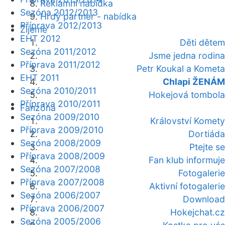
Reklamní nabídka
Sezóna 2012/2013
Hrdý partner - nabídka
Příprava 2012/2013
Žijeme
EHT 2012
Děti dětem
Sezóna 2011/2012
Jsme jedna rodina
Příprava 2011/2012
Petr Koukal a Kometa
EHT 2011
Chlapi ŽENÁM
Sezóna 2010/2011
Hokejová tombola
Příprava 2010/2011
Fanzóna
Sezóna 2009/2010
Království Komety
Příprava 2009/2010
Dortiáda
Sezóna 2008/2009
Ptejte se
Příprava 2008/2009
Fan klub informuje
Sezóna 2007/2008
Fotogalerie
Příprava 2007/2008
Aktivní fotogalerie
Sezóna 2006/2007
Download
Příprava 2006/2007
Hokejchat.cz
Sezóna 2005/2006