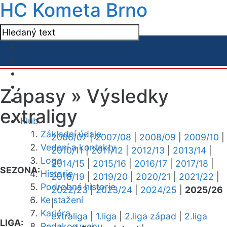
HC Kometa Brno
Zápasy »
Výsledky
extraligy
Klub
Základní údaje
2006/07
|
2007/08
|
2008/09
|
2009/10
|
Vedení a kontakty
2010/11
|
2011/12
|
2012/13
|
2013/14
|
Logo
2014/15
|
2015/16
|
2016/17
|
2017/18
|
SEZONA:
Historie
2018/19
|
2019/20
|
2020/21
|
2021/22
|
Podrobná historie
2022/23
|
2023/24
|
2024/25
|
2025/26
Ke stažení
|
Kariéra
extraliga
|
1.liga
|
2.liga západ
|
2.liga
LIGA:
Redakce webu