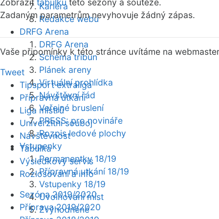
Zobrazit
tabulku
této sezóny a soutěže.
Kariéra
Zadaným parametrům nevyhovuje žádný zápas.
Redakce webu
DRFG Arena
DRFG Arena
Vaše připomínky k této stránce uvítáme na webmaste
Schéma tribun
Plánek areny
Tweet
Virtuální prohlídka
Tipsport extraliga
Návštěvní řád
Přípravná utkání
Veřejné bruslení
Liga mistrů
PRESS: pro novináře
Univerzitní souboj
Rozpis ledové plochy
Návštěvnost
Vstupenky
Tabulka
Permanentky 18/19
Výsledkový servis
Přípravná utkání 18/19
Rozlosování a info
Vstupenky 18/19
Sezóna 2019/2020
Uvolňování míst
Příprava 2019/2020
Zvýhodněné