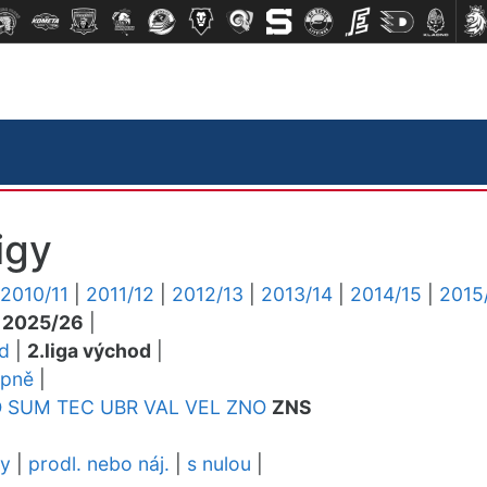
igy
2010/11
|
2011/12
|
2012/13
|
2013/14
|
2014/15
|
2015
|
2025/26
|
ed
|
2.liga východ
|
upně
|
O
SUM
TEC
UBR
VAL
VEL
ZNO
ZNS
dy
|
prodl. nebo náj.
|
s nulou
|