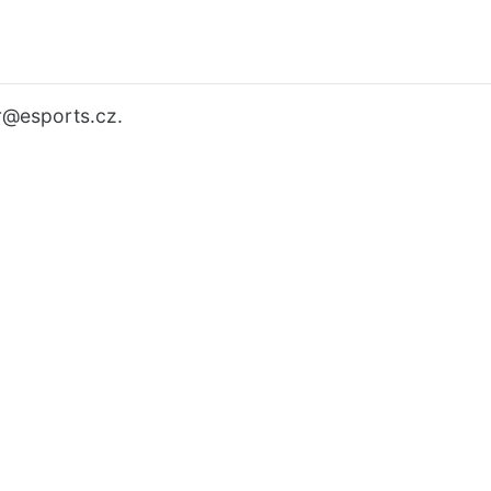
r
@esports.cz.