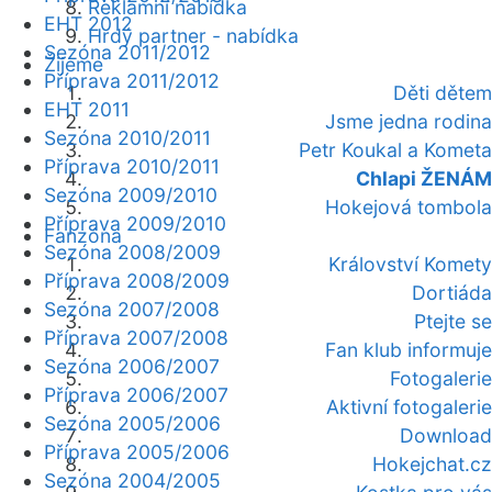
Reklamní nabídka
EHT 2012
Hrdý partner - nabídka
Sezóna 2011/2012
Žijeme
Příprava 2011/2012
Děti dětem
EHT 2011
Jsme jedna rodina
Sezóna 2010/2011
Petr Koukal a Kometa
Příprava 2010/2011
Chlapi ŽENÁM
Sezóna 2009/2010
Hokejová tombola
Příprava 2009/2010
Fanzóna
Sezóna 2008/2009
Království Komety
Příprava 2008/2009
Dortiáda
Sezóna 2007/2008
Ptejte se
Příprava 2007/2008
Fan klub informuje
Sezóna 2006/2007
Fotogalerie
Příprava 2006/2007
Aktivní fotogalerie
Sezóna 2005/2006
Download
Příprava 2005/2006
Hokejchat.cz
Sezóna 2004/2005