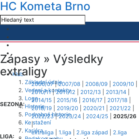
HC Kometa Brno
Zápasy »
Výsledky
extraligy
Klub
Základní údaje
2006/07
|
2007/08
|
2008/09
|
2009/10
|
Vedení a kontakty
2010/11
|
2011/12
|
2012/13
|
2013/14
|
Logo
2014/15
|
2015/16
|
2016/17
|
2017/18
|
SEZONA:
Historie
2018/19
|
2019/20
|
2020/21
|
2021/22
|
Podrobná historie
2022/23
|
2023/24
|
2024/25
|
2025/26
Ke stažení
|
Kariéra
extraliga
|
1.liga
|
2.liga západ
|
2.liga
LIGA:
Redakce webu