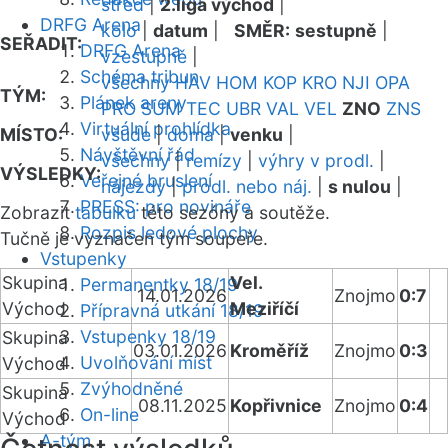
střed
|
2.liga východ
|
DRFG Arena
kolo
|
datum
|
SMĚR:
sestupně
|
SEŘADIT:
DRFG Arena
vzestupně
|
Schéma tribun
všechny
HAV
HOM
KOP
KRO
NJI
OPA
TÝM:
Plánek areny
PRO
SUM
TEC
UBR
VAL
VEL
ZNO
ZNS
Virtuální prohlídka
MÍSTO:
všude
|
doma
|
venku
|
Návštěvní řád
všechny
|
remízy
|
výhry v prodl.
|
VÝSLEDKY:
Veřejné bruslení
nájezdy
|
prodl. nebo náj.
|
s nulou
|
PRESS: pro novináře
Zobrazit
tabulku
této sezóny a soutěže.
Rozpis ledové plochy
Tučně je vyznačen tým soupeře.
Vstupenky
Skupina
Vel.
Permanentky 18/19
14.01.2026
Znojmo
0:7
Východ
Meziříčí
Přípravná utkání 18/19
Vstupenky 18/19
Skupina
03.01.2026
Kroměříž
Znojmo
0:3
Uvolňování míst
Východ
Zvýhodněné
Skupina
08.11.2025
Kopřivnice
Znojmo
0:4
On-line
Východ
A-tým