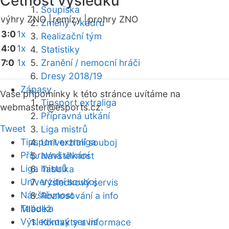
Četnost výsledků
Soupiska
výhry ZNO |
remízy |
prohry ZNO
Změny v kádru
3:0
1x
Realizační tým
4:0
1x
Statistiky
7:0
1x
Zranění / nemocní hráči
Dresy 2018/19
Zápasy
Vaše připomínky k této stránce uvítáme na
Tipsport extraliga
webmaster
@esports.cz.
Přípravná utkání
Tweet
Liga mistrů
Tipsport extraliga
Univerzitní souboj
Přípravná utkání
Návštěvnost
Liga mistrů
Tabulka
Univerzitní souboj
Výsledkový servis
Návštěvnost
Rozlosování a info
Tabulka
Mládež
Výsledkový servis
Kontakty a informace