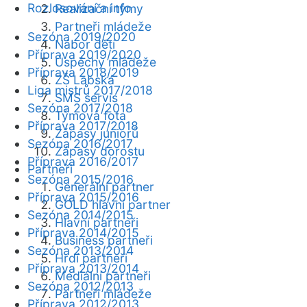
Rozlosování a info
Realizační týmy
Partneři mládeže
Sezóna 2019/2020
Nábor dětí
Příprava 2019/2020
Úspěchy mládeže
Příprava 2018/2019
ZŠ Labská
Liga mistrů 2017/2018
SMS servis
Sezóna 2017/2018
Týmová fota
Příprava 2017/2018
Zápasy juniorů
Sezóna 2016/2017
Zápasy dorostu
Příprava 2016/2017
Partneři
Sezóna 2015/2016
Generální partner
Příprava 2015/2016
GOLD hlavní partner
Sezóna 2014/2015
Hlavní partneři
Příprava 2014/2015
Business partneři
Sezóna 2013/2014
Hrdí partneři
Příprava 2013/2014
Mediální partneři
Sezóna 2012/2013
Partneři mládeže
Příprava 2012/2013