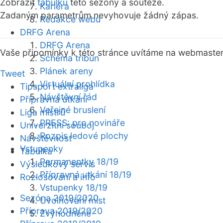
Zobrazit
tabulku
této sezóny a soutěže.
Kariéra
Zadaným parametrům nevyhovuje žádný zápas.
Redakce webu
DRFG Arena
DRFG Arena
Vaše připomínky k této stránce uvítáme na webmaste
Schéma tribun
Plánek areny
Tweet
Virtuální prohlídka
Tipsport extraliga
Návštěvní řád
Přípravná utkání
Veřejné bruslení
Liga mistrů
PRESS: pro novináře
Univerzitní souboj
Rozpis ledové plochy
Návštěvnost
Vstupenky
Tabulka
Permanentky 18/19
Výsledkový servis
Přípravná utkání 18/19
Rozlosování a info
Vstupenky 18/19
Sezóna 2019/2020
Uvolňování míst
Příprava 2019/2020
Zvýhodněné