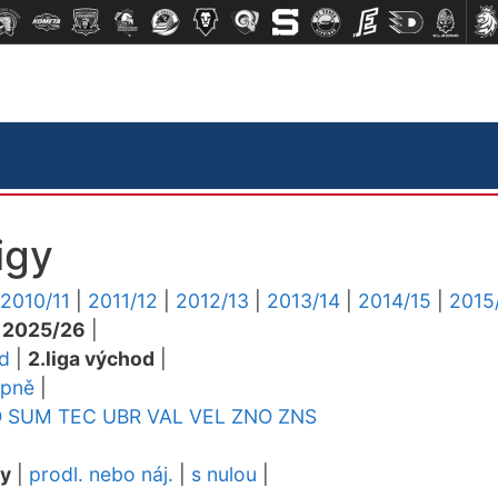
igy
2010/11
|
2011/12
|
2012/13
|
2013/14
|
2014/15
|
2015
|
2025/26
|
ed
|
2.liga východ
|
upně
|
O
SUM
TEC
UBR
VAL
VEL
ZNO
ZNS
dy
|
prodl. nebo náj.
|
s nulou
|