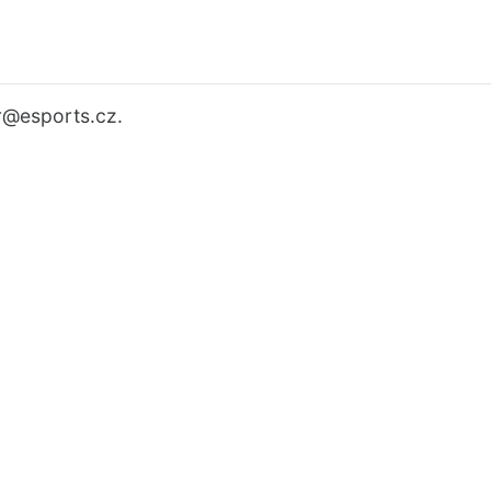
r
@esports.cz.