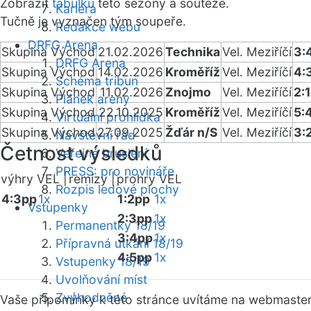
Zobrazit
tabulku
této sezóny a soutěže.
Kariéra
Tučně je vyznačen tým soupeře.
Redakce webu
DRFG Arena
Skupina Východ
21.02.2026
Technika
Vel. Meziříčí
3:
DRFG Arena
Skupina Východ
14.02.2026
Kroměříž
Vel. Meziříčí
4:
Schéma tribun
Skupina Východ
11.02.2026
Znojmo
Vel. Meziříčí
2:
Plánek areny
Skupina Východ
22.10.2025
Kroměříž
Vel. Meziříčí
5:
Virtuální prohlídka
Skupina Východ
27.09.2025
Žďár n/S
Vel. Meziříčí
3:
Návštěvní řád
Četnost výsledků
Veřejné bruslení
PRESS: pro novináře
výhry VEL |
remízy |
prohry VEL
Rozpis ledové plochy
4:3pp
1x
1:2pp
1x
Vstupenky
2:3pp
1x
Permanentky 18/19
3:4pp
1x
Přípravná utkání 18/19
4:5pp
1x
Vstupenky 18/19
Uvolňování míst
Zvýhodněné
Vaše připomínky k této stránce uvítáme na webmaste