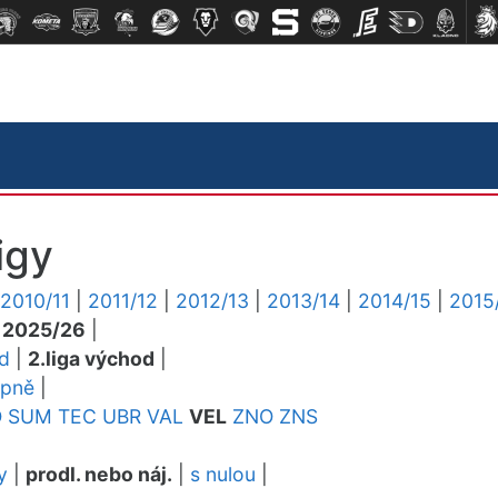
igy
2010/11
|
2011/12
|
2012/13
|
2013/14
|
2014/15
|
2015
|
2025/26
|
ed
|
2.liga východ
|
upně
|
O
SUM
TEC
UBR
VAL
VEL
ZNO
ZNS
y
|
prodl. nebo náj.
|
s nulou
|