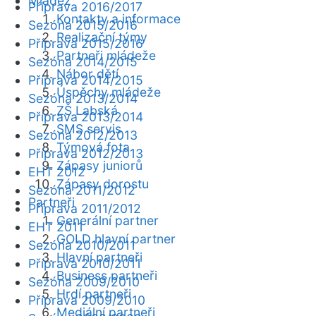
Mládež
Příprava 2016/2017
Kontakty a informace
Sezóna 2015/2016
Realizační týmy
Příprava 2015/2016
Partneři mládeže
Sezóna 2014/2015
Nábor dětí
Příprava 2014/2015
Úspěchy mládeže
Sezóna 2013/2014
ZŠ Labská
Příprava 2013/2014
SMS servis
Sezóna 2012/2013
Týmová fota
Příprava 2012/2013
Zápasy juniorů
EHT 2012
Zápasy dorostu
Sezóna 2011/2012
Partneři
Příprava 2011/2012
Generální partner
EHT 2011
GOLD hlavní partner
Sezóna 2010/2011
Hlavní partneři
Příprava 2010/2011
Business partneři
Sezóna 2009/2010
Hrdí partneři
Příprava 2009/2010
Mediální partneři