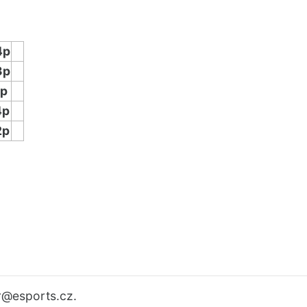
4p
3p
1p
4p
2p
r
@esports.cz.