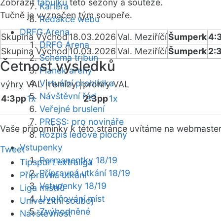
Zobrazit
tabulku
této sezóny a soutěže.
Kariéra
Tučně je vyznačen tým soupeře.
Redakce webu
DRFG Arena
Skupina Východ
18.03.2026
Val. Meziříčí
Šumperk
4:
DRFG Arena
Skupina Východ
10.03.2026
Val. Meziříčí
Šumperk
2:
Schéma tribun
Četnost výsledků
Plánek areny
Virtuální prohlídka
výhry VAL |
remízy |
prohry VAL
Návštěvní řád
4:3pp
1x
2:3pp
1x
Veřejné bruslení
PRESS: pro novináře
Vaše připomínky k této stránce uvítáme na webmaste
Rozpis ledové plochy
Vstupenky
Tweet
Permanentky 18/19
Tipsport extraliga
Přípravná utkání 18/19
Přípravná utkání
Vstupenky 18/19
Liga mistrů
Uvolňování míst
Univerzitní souboj
Zvýhodněné
Návštěvnost