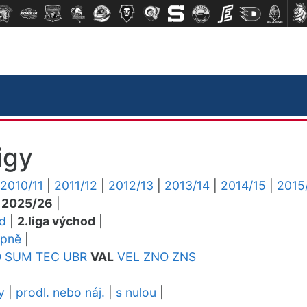
igy
2010/11
|
2011/12
|
2012/13
|
2013/14
|
2014/15
|
2015
|
2025/26
|
ed
|
2.liga východ
|
upně
|
O
SUM
TEC
UBR
VAL
VEL
ZNO
ZNS
y
|
prodl. nebo náj.
|
s nulou
|