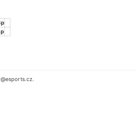
3p
3p
r
@esports.cz.