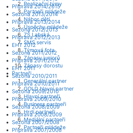
Realizační týmy
Příprava 2014/2015
Partneři mládeže
Sezóna 2013/2014
Nábor dětí
Příprava 2013/2014
Úspěchy mládeže
Sezóna 2012/2013
ZŠ Labská
Příprava 2012/2013
SMS servis
EHT 2012
Týmová fota
Sezóna 2011/2012
Zápasy juniorů
Příprava 2011/2012
Zápasy dorostu
EHT 2011
Partneři
Sezóna 2010/2011
Generální partner
Příprava 2010/2011
GOLD hlavní partner
Sezóna 2009/2010
Hlavní partneři
Příprava 2009/2010
Business partneři
Sezóna 2008/2009
Hrdí partneři
Příprava 2008/2009
Mediální partneři
Sezóna 2007/2008
Partneři mládeže
Příprava 2007/2008