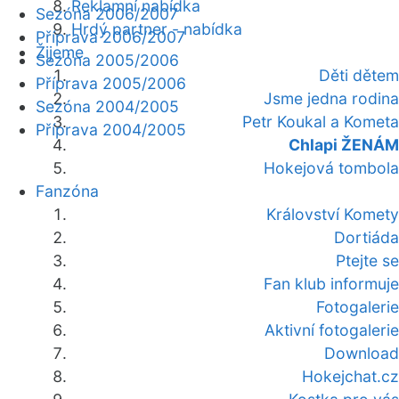
Reklamní nabídka
Sezóna 2006/2007
Hrdý partner - nabídka
Příprava 2006/2007
Žijeme
Sezóna 2005/2006
Děti dětem
Příprava 2005/2006
Jsme jedna rodina
Sezóna 2004/2005
Petr Koukal a Kometa
Příprava 2004/2005
Chlapi ŽENÁM
Hokejová tombola
Fanzóna
Království Komety
Dortiáda
Ptejte se
Fan klub informuje
Fotogalerie
Aktivní fotogalerie
Download
Hokejchat.cz