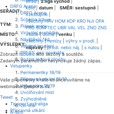
střed
|
2.liga východ
|
DRFG Arena
kolo
|
datum
|
SMĚR:
sestupně
|
SEŘADIT:
DRFG Arena
vzestupně
|
Schéma tribun
všechny
HAV
HOM
KOP
KRO
NJI
OPA
TÝM:
Plánek areny
PRO
SUM
TEC
UBR
VAL
VEL
ZNO
ZNS
Virtuální prohlídka
MÍSTO:
všude
|
doma
|
venku
|
Návštěvní řád
všechny
|
remízy
|
výhry v prodl.
|
VÝSLEDKY:
Veřejné bruslení
nájezdy
|
prodl. nebo náj.
|
s nulou
|
PRESS: pro novináře
Zobrazit
tabulku
této sezóny a soutěže.
Rozpis ledové plochy
Zadaným parametrům nevyhovuje žádný zápas.
Vstupenky
Permanentky 18/19
Přípravná utkání 18/19
Vaše připomínky k této stránce uvítáme na
Vstupenky 18/19
webmaster
@esports.cz.
Uvolňování míst
Tweet
Zvýhodněné
Tipsport extraliga
On-line
Přípravná utkání
A-tým