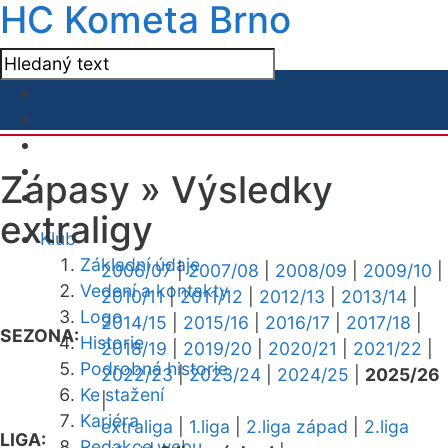
HC Kometa Brno
Zápasy »
Výsledky
extraligy
Klub
Základní údaje
2006/07
|
2007/08
|
2008/09
|
2009/10
|
Vedení a kontakty
2010/11
|
2011/12
|
2012/13
|
2013/14
|
Logo
2014/15
|
2015/16
|
2016/17
|
2017/18
|
SEZONA:
Historie
2018/19
|
2019/20
|
2020/21
|
2021/22
|
Podrobná historie
2022/23
|
2023/24
|
2024/25
|
2025/26
Ke stažení
|
Kariéra
extraliga
|
1.liga
|
2.liga západ
|
2.liga
LIGA:
Redakce webu