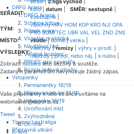
střed
|
2.liga východ
|
DRFG Arena
kolo
|
datum
|
SMĚR:
sestupně
|
SEŘADIT:
DRFG Arena
vzestupně
|
Schéma tribun
všechny
HAV
HOM
KOP
KRO
NJI
OPA
TÝM:
Plánek areny
PRO
SUM
TEC
UBR
VAL
VEL
ZNO
ZNS
Virtuální prohlídka
MÍSTO:
všude
|
doma
|
venku
|
Návštěvní řád
všechny
|
remízy
|
výhry v prodl.
|
VÝSLEDKY:
Veřejné bruslení
nájezdy
|
prodl. nebo náj.
|
s nulou
|
PRESS: pro novináře
Zobrazit
tabulku
této sezóny a soutěže.
Rozpis ledové plochy
Zadaným parametrům nevyhovuje žádný zápas.
Vstupenky
Permanentky 18/19
Přípravná utkání 18/19
Vaše připomínky k této stránce uvítáme na
Vstupenky 18/19
webmaster
@esports.cz.
Uvolňování míst
Tweet
Zvýhodněné
Tipsport extraliga
On-line
Přípravná utkání
A-tým