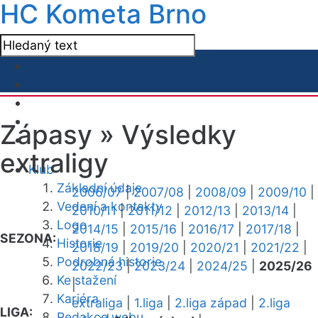
HC Kometa Brno
Zápasy »
Výsledky
extraligy
Klub
Základní údaje
2006/07
|
2007/08
|
2008/09
|
2009/10
|
Vedení a kontakty
2010/11
|
2011/12
|
2012/13
|
2013/14
|
Logo
2014/15
|
2015/16
|
2016/17
|
2017/18
|
SEZONA:
Historie
2018/19
|
2019/20
|
2020/21
|
2021/22
|
Podrobná historie
2022/23
|
2023/24
|
2024/25
|
2025/26
Ke stažení
|
Kariéra
extraliga
|
1.liga
|
2.liga západ
|
2.liga
LIGA:
Redakce webu