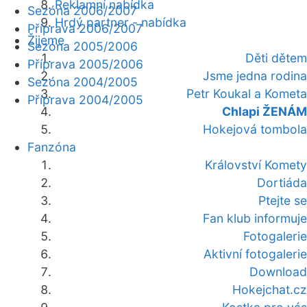
Reklamní nabídka
Sezóna 2006/2007
Hrdý partner - nabídka
Příprava 2006/2007
Žijeme
Sezóna 2005/2006
Děti dětem
Příprava 2005/2006
Jsme jedna rodina
Sezóna 2004/2005
Petr Koukal a Kometa
Příprava 2004/2005
Chlapi ŽENÁM
Hokejová tombola
Fanzóna
Království Komety
Dortiáda
Ptejte se
Fan klub informuje
Fotogalerie
Aktivní fotogalerie
Download
Hokejchat.cz