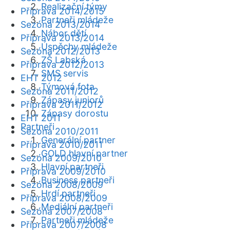
Realizační týmy
Příprava 2014/2015
Partneři mládeže
Sezóna 2013/2014
Nábor dětí
Příprava 2013/2014
Úspěchy mládeže
Sezóna 2012/2013
ZŠ Labská
Příprava 2012/2013
SMS servis
EHT 2012
Týmová fota
Sezóna 2011/2012
Zápasy juniorů
Příprava 2011/2012
Zápasy dorostu
EHT 2011
Partneři
Sezóna 2010/2011
Generální partner
Příprava 2010/2011
GOLD hlavní partner
Sezóna 2009/2010
Hlavní partneři
Příprava 2009/2010
Business partneři
Sezóna 2008/2009
Hrdí partneři
Příprava 2008/2009
Mediální partneři
Sezóna 2007/2008
Partneři mládeže
Příprava 2007/2008