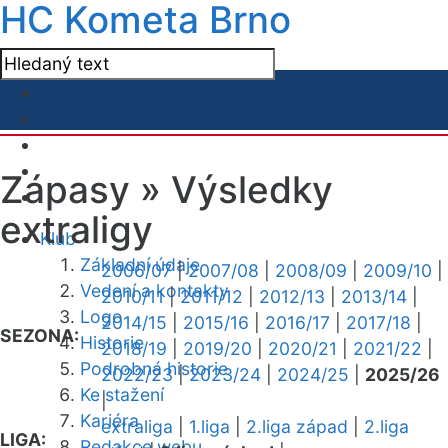
HC Kometa Brno
Zápasy »
Výsledky
extraligy
Klub
Základní údaje
2006/07
|
2007/08
|
2008/09
|
2009/10
|
Vedení a kontakty
2010/11
|
2011/12
|
2012/13
|
2013/14
|
Logo
2014/15
|
2015/16
|
2016/17
|
2017/18
|
SEZONA:
Historie
2018/19
|
2019/20
|
2020/21
|
2021/22
|
Podrobná historie
2022/23
|
2023/24
|
2024/25
|
2025/26
Ke stažení
|
Kariéra
extraliga
|
1.liga
|
2.liga západ
|
2.liga
LIGA:
Redakce webu