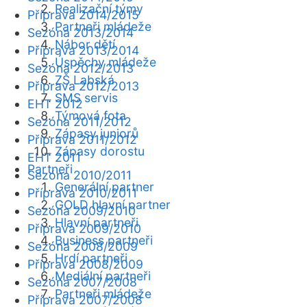
Realizační týmy
Příprava 2014/2015
Partneři mládeže
Sezóna 2013/2014
Nábor dětí
Příprava 2013/2014
Úspěchy mládeže
Sezóna 2012/2013
ZŠ Labská
Příprava 2012/2013
SMS servis
EHT 2012
Týmová fota
Sezóna 2011/2012
Zápasy juniorů
Příprava 2011/2012
Zápasy dorostu
EHT 2011
Partneři
Sezóna 2010/2011
Generální partner
Příprava 2010/2011
GOLD hlavní partner
Sezóna 2009/2010
Hlavní partneři
Příprava 2009/2010
Business partneři
Sezóna 2008/2009
Hrdí partneři
Příprava 2008/2009
Mediální partneři
Sezóna 2007/2008
Partneři mládeže
Příprava 2007/2008