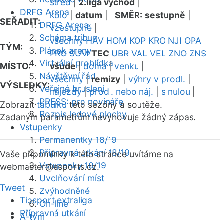
střed
|
2.liga východ
|
DRFG Arena
kolo
|
datum
|
SMĚR:
sestupně
|
SEŘADIT:
DRFG Arena
vzestupně
|
Schéma tribun
všechny
HAV
HOM
KOP
KRO
NJI
OPA
TÝM:
Plánek areny
PRO
SUM
TEC
UBR
VAL
VEL
ZNO
ZNS
Virtuální prohlídka
MÍSTO:
všude
|
doma
|
venku
|
Návštěvní řád
všechny
|
remízy
|
výhry v prodl.
|
VÝSLEDKY:
Veřejné bruslení
nájezdy
|
prodl. nebo náj.
|
s nulou
|
PRESS: pro novináře
Zobrazit
tabulku
této sezóny a soutěže.
Rozpis ledové plochy
Zadaným parametrům nevyhovuje žádný zápas.
Vstupenky
Permanentky 18/19
Přípravná utkání 18/19
Vaše připomínky k této stránce uvítáme na
Vstupenky 18/19
webmaster
@esports.cz.
Uvolňování míst
Tweet
Zvýhodněné
Tipsport extraliga
On-line
Přípravná utkání
A-tým