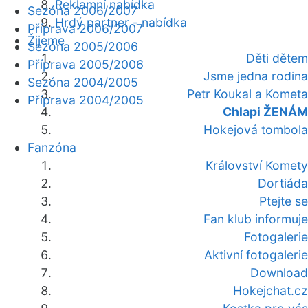
Reklamní nabídka
Sezóna 2006/2007
Hrdý partner - nabídka
Příprava 2006/2007
Žijeme
Sezóna 2005/2006
Děti dětem
Příprava 2005/2006
Jsme jedna rodina
Sezóna 2004/2005
Petr Koukal a Kometa
Příprava 2004/2005
Chlapi ŽENÁM
Hokejová tombola
Fanzóna
Království Komety
Dortiáda
Ptejte se
Fan klub informuje
Fotogalerie
Aktivní fotogalerie
Download
Hokejchat.cz