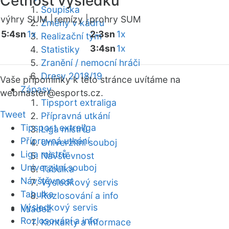
Četnost výsledků
Soupiska
výhry SUM |
remízy |
prohry SUM
Změny v kádru
5:4sn
1x
2:3sn
1x
Realizační tým
3:4sn
1x
Statistiky
Zranění / nemocní hráči
Dresy 2018/19
Vaše připomínky k této stránce uvítáme na
Zápasy
webmaster
@esports.cz.
Tipsport extraliga
Tweet
Přípravná utkání
Tipsport extraliga
Liga mistrů
Přípravná utkání
Univerzitní souboj
Liga mistrů
Návštěvnost
Univerzitní souboj
Tabulka
Návštěvnost
Výsledkový servis
Tabulka
Rozlosování a info
Výsledkový servis
Mládež
Rozlosování a info
Kontakty a informace