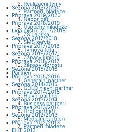
Realizační týmy
Sezóna 2019/2020
Partneři mládeže
Příprava 2019/2020
Nábor dětí
Příprava 2018/2019
Úspěchy mládeže
Liga mistrů 2017/2018
ZŠ Labská
Sezóna 2017/2018
SMS servis
Příprava 2017/2018
Týmová fota
Sezóna 2016/2017
Zápasy juniorů
Příprava 2016/2017
Zápasy dorostu
Sezóna 2015/2016
Partneři
Příprava 2015/2016
Generální partner
Sezóna 2014/2015
GOLD hlavní partner
Příprava 2014/2015
Hlavní partneři
Sezóna 2013/2014
Business partneři
Příprava 2013/2014
Hrdí partneři
Sezóna 2012/2013
Mediální partneři
Příprava 2012/2013
Partneři mládeže
EHT 2012