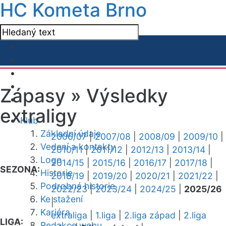
HC Kometa Brno
Zápasy »
Výsledky
extraligy
Klub
Základní údaje
2006/07
|
2007/08
|
2008/09
|
2009/10
|
Vedení a kontakty
2010/11
|
2011/12
|
2012/13
|
2013/14
|
Logo
2014/15
|
2015/16
|
2016/17
|
2017/18
|
SEZONA:
Historie
2018/19
|
2019/20
|
2020/21
|
2021/22
|
Podrobná historie
2022/23
|
2023/24
|
2024/25
|
2025/26
Ke stažení
|
Kariéra
extraliga
|
1.liga
|
2.liga západ
|
2.liga
LIGA:
Redakce webu