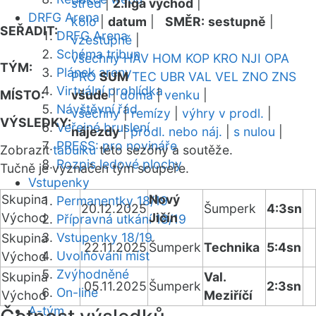
střed
|
2.liga východ
|
DRFG Arena
kolo
|
datum
|
SMĚR:
sestupně
|
SEŘADIT:
DRFG Arena
vzestupně
|
Schéma tribun
všechny
HAV
HOM
KOP
KRO
NJI
OPA
TÝM:
Plánek areny
PRO
SUM
TEC
UBR
VAL
VEL
ZNO
ZNS
Virtuální prohlídka
MÍSTO:
všude
|
doma
|
venku
|
Návštěvní řád
všechny
|
remízy
|
výhry v prodl.
|
VÝSLEDKY:
Veřejné bruslení
nájezdy
|
prodl. nebo náj.
|
s nulou
|
PRESS: pro novináře
Zobrazit
tabulku
této sezóny a soutěže.
Rozpis ledové plochy
Tučně je vyznačen tým soupeře.
Vstupenky
Skupina
Nový
Permanentky 18/19
20.12.2025
Šumperk
4:3sn
Východ
Jičín
Přípravná utkání 18/19
Vstupenky 18/19
Skupina
22.11.2025
Šumperk
Technika
5:4sn
Uvolňování míst
Východ
Zvýhodněné
Skupina
Val.
05.11.2025
Šumperk
2:3sn
On-line
Východ
Meziříčí
A-tým