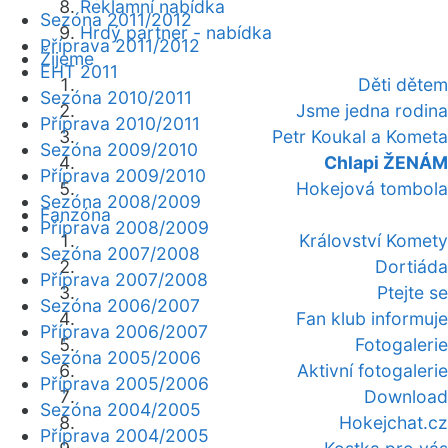
Reklamní nabídka
Sezóna 2011/2012
Hrdý partner - nabídka
Příprava 2011/2012
Žijeme
EHT 2011
Děti dětem
Sezóna 2010/2011
Jsme jedna rodina
Příprava 2010/2011
Petr Koukal a Kometa
Sezóna 2009/2010
Chlapi ŽENÁM
Příprava 2009/2010
Hokejová tombola
Sezóna 2008/2009
Fanzóna
Příprava 2008/2009
Království Komety
Sezóna 2007/2008
Dortiáda
Příprava 2007/2008
Ptejte se
Sezóna 2006/2007
Fan klub informuje
Příprava 2006/2007
Fotogalerie
Sezóna 2005/2006
Aktivní fotogalerie
Příprava 2005/2006
Download
Sezóna 2004/2005
Hokejchat.cz
Příprava 2004/2005