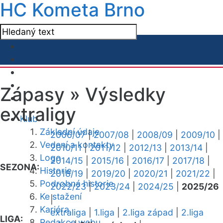
HC Kometa Brno
Zápasy »
Výsledky
extraligy
Klub
Základní údaje
2006/07
|
2007/08
|
2008/09
|
2009/10
|
Vedení a kontakty
2010/11
|
2011/12
|
2012/13
|
2013/14
|
Logo
2014/15
|
2015/16
|
2016/17
|
2017/18
|
SEZONA:
Historie
2018/19
|
2019/20
|
2020/21
|
2021/22
|
Podrobná historie
2022/23
|
2023/24
|
2024/25
|
2025/26
Ke stažení
|
Kariéra
extraliga
|
1.liga
|
2.liga západ
|
2.liga
LIGA:
Redakce webu