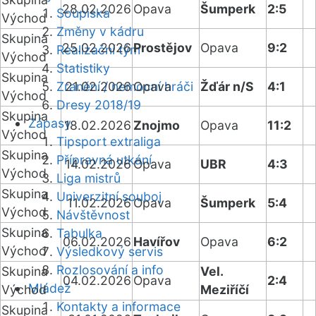
28.02.2026
Opava
Šumperk
2:5
Soupiska
Východ
Změny v kádru
Skupina
25.02.2026
Prostějov
Opava
9:2
Realizační tým
Východ
Statistiky
Skupina
Zranění / nemocní hráči
21.02.2026
Opava
Žďár n/S
4:1
Východ
Dresy 2018/19
Skupina
Zápasy
18.02.2026
Znojmo
Opava
11:2
Východ
Tipsport extraliga
Skupina
Přípravná utkání
14.02.2026
Opava
UBR
4:3
Východ
Liga mistrů
Skupina
Univerzitní souboj
11.02.2026
Opava
Šumperk
5:4
Východ
Návštěvnost
Skupina
Tabulka
06.02.2026
Havířov
Opava
6:2
Východ
Výsledkový servis
Rozlosování a info
Skupina
Vel.
04.02.2026
Opava
2:4
Mládež
Východ
Meziříčí
Kontakty a informace
Skupina