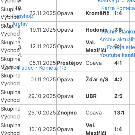
Kostka pro vás
Východ
Karta Kometa
Skupina
22.11.2025
Opava
Kroměříž
1:4
Fanshop
Východ
Archiv
Skupina
19.11.2025
Opava
Hodonín
7:6
Archiv článků
Východ
Archiv aktualit
Skupina
Val.
12.11.2025
Opava
0:1
Fotogalerie
Východ
Meziříčí
Youtube kanál
Skupina
05.11.2025
Prostějov
Opava
4:1
Východ
ČF1:
Hradec - Kometa 1:3
Skupina
01.11.2025
Opava
Žďár n/S
4:2
Východ
Skupina
29.10.2025
Opava
UBR
2:5
Východ
Skupina
25.10.2025
Znojmo
Opava
13:1
Východ
Skupina
Vel.
15.10.2025
Opava
1:4
Východ
Meziříčí