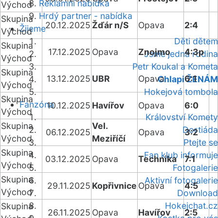
Reklamní nabídka
Východ
Hrdý partner - nabídka
Skupina
20.12.2025
Žďár n/S
Opava
2:4
Žijeme
Východ
Děti dětem
Skupina
17.12.2025
Opava
Znojmo
4:3p
Jsme jedna rodina
Východ
Petr Koukal a Kometa
Skupina
13.12.2025
UBR
Opava
6:1
Chlapi ŽENÁM
Východ
Hokejová tombola
Skupina
Fanzóna
10.12.2025
Havířov
Opava
6:0
Východ
Království Komety
Skupina
Vel.
Dortiáda
06.12.2025
Opava
3:2
Východ
Meziříčí
Ptejte se
Skupina
Fan klub informuje
03.12.2025
Opava
Technika
7:1
Východ
Fotogalerie
Skupina
Aktivní fotogalerie
29.11.2025
Kopřivnice
Opava
4:5
Východ
Download
Hokejchat.cz
Skupina
26.11.2025
Opava
Havířov
2:5