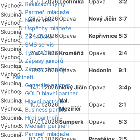
31.01.2026
Technika
Opava
3:2
Realizační týmy
Východ
Partneři mládeže
Skupina
28.01.2026
Opava
Nový Jičín
3:7
Nábor dětí
Východ
Úspěchy mládeže
Skupina
24.01.2026
Opava
Kopřivnice
5:3
ZŠ Labská
Východ
SMS servis
Skupina
Týmová fota
21.01.2026
Kroměříž
Opava
2:4
Východ
Zápasy juniorů
Skupina
Zápasy dorostu
17.01.2026
Opava
Hodonín
9:1
Východ
Partneři
Skupina
Generální partner
14.01.2026
Nový Jičín
Opava
3:4p
Východ
GOLD hlavní partner
Skupina
Val.
Hlavní partneři
10.01.2026
Opava
2:1
Východ
Meziříčí
Business partneři
Skupina
Hrdí partneři
07.01.2026
Šumperk
Opava
5:3
Východ
Mediální partneři
Partneři mládeže
Skupina
03.01.2026
Opava
Prostějov
2:5