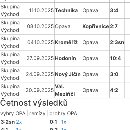
Skupina
11.10.2025
Technika
Opava
3:4
Východ
Skupina
08.10.2025
Opava
Kopřivnice
2:7
Východ
Skupina
04.10.2025
Kroměříž
Opava
2:3sn
Východ
Skupina
27.09.2025
Hodonín
Opava
10:4
Východ
Skupina
24.09.2025
Nový Jičín
Opava
3:0
Východ
Skupina
Val.
20.09.2025
Opava
4:2
Východ
Meziříčí
Četnost výsledků
výhry OPA |
remízy |
prohry OPA
3:2sn
2x
0:1
1x
4:1
1x
0:3
1x