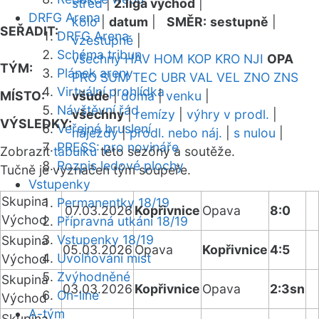
střed
|
2.liga východ
|
DRFG Arena
kolo
|
datum
|
SMĚR:
sestupně
|
SEŘADIT:
DRFG Arena
vzestupně
|
Schéma tribun
všechny
HAV
HOM
KOP
KRO
NJI
OPA
TÝM:
Plánek areny
PRO
SUM
TEC
UBR
VAL
VEL
ZNO
ZNS
Virtuální prohlídka
MÍSTO:
všude
|
doma
|
venku
|
Návštěvní řád
všechny
|
remízy
|
výhry v prodl.
|
VÝSLEDKY:
Veřejné bruslení
nájezdy
|
prodl. nebo náj.
|
s nulou
|
PRESS: pro novináře
Zobrazit
tabulku
této sezóny a soutěže.
Rozpis ledové plochy
Tučně je vyznačen tým soupeře.
Vstupenky
Skupina
Permanentky 18/19
07.03.2026
Kopřivnice
Opava
8:0
Východ
Přípravná utkání 18/19
Vstupenky 18/19
Skupina
05.03.2026
Opava
Kopřivnice
4:5
Uvolňování míst
Východ
Zvýhodněné
Skupina
03.03.2026
Kopřivnice
Opava
2:3sn
On-line
Východ
A-tým
Skupina