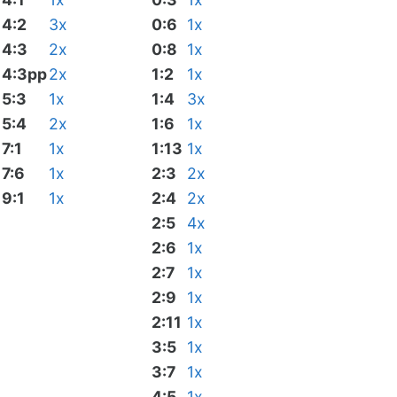
4:2
3x
0:6
1x
4:3
2x
0:8
1x
4:3pp
2x
1:2
1x
5:3
1x
1:4
3x
5:4
2x
1:6
1x
7:1
1x
1:13
1x
7:6
1x
2:3
2x
9:1
1x
2:4
2x
2:5
4x
2:6
1x
2:7
1x
2:9
1x
2:11
1x
3:5
1x
3:7
1x
4:5
1x