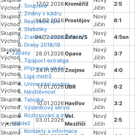
17.02.2026
Kroměříž
2:5
Soupiska
Východ
Jičín
Změny v kádru
Skupina
Nový
14.02.2026
Prostějov
6:1
Realizační tým
Východ
Jičín
Statistiky
Skupina
Nový
Zranění / nemocní hráči
04.02.2026
Žďár n/S
4:5sn
Východ
Jičín
Dresy 2018/19
Skupina
Nový
Zápasy
28.01.2026
Opava
3:7
Východ
Jičín
Tipsport extraliga
Skupina
Nový
Přípravná utkání
24.01.2026
Znojmo
4:0
Východ
Jičín
Liga mistrů
Skupina
Nový
Univerzitní souboj
17.01.2026
UBR
6:2
Východ
Jičín
Návštěvnost
Skupina
Nový
Tabulka
10.01.2026
Havířov
3:2
Východ
Jičín
Výsledkový servis
Rozlosování a info
Skupina
Vel.
Nový
03.01.2026
2:5
Mládež
Východ
Meziříčí
Jičín
Kontakty a informace
Skupina
Nový