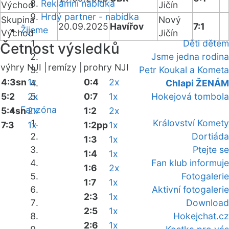
Reklamní nabídka
Východ
Jičín
Hrdý partner - nabídka
Skupina
Nový
20.09.2025
Havířov
7:1
Žijeme
Východ
Jičín
Děti dětem
Četnost výsledků
Jsme jedna rodina
výhry NJI |
remízy |
prohry NJI
Petr Koukal a Kometa
4:3sn
1x
0:4
2x
Chlapi ŽENÁM
5:2
2x
0:7
1x
Hokejová tombola
Fanzóna
5:4sn
2x
1:2
2x
Království Komety
7:3
1x
1:2pp
1x
Dortiáda
1:3
1x
Ptejte se
1:4
1x
Fan klub informuje
1:6
2x
Fotogalerie
1:7
1x
Aktivní fotogalerie
2:3
1x
Download
2:5
1x
Hokejchat.cz
2:6
1x