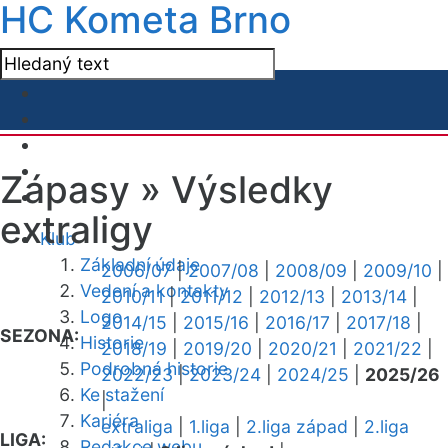
HC Kometa Brno
Zápasy »
Výsledky
extraligy
Klub
Základní údaje
2006/07
|
2007/08
|
2008/09
|
2009/10
|
Vedení a kontakty
2010/11
|
2011/12
|
2012/13
|
2013/14
|
Logo
2014/15
|
2015/16
|
2016/17
|
2017/18
|
SEZONA:
Historie
2018/19
|
2019/20
|
2020/21
|
2021/22
|
Podrobná historie
2022/23
|
2023/24
|
2024/25
|
2025/26
Ke stažení
|
Kariéra
extraliga
|
1.liga
|
2.liga západ
|
2.liga
LIGA:
Redakce webu