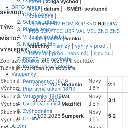
střed
|
2.liga východ
|
DRFG Arena
kolo
|
datum
|
SMĚR:
sestupně
|
SEŘADIT:
DRFG Arena
vzestupně
|
Schéma tribun
všechny
HAV
HOM
KOP
KRO
NJI
OPA
TÝM:
Plánek areny
PRO
SUM
TEC
UBR
VAL
VEL
ZNO
ZNS
Virtuální prohlídka
MÍSTO:
všude
|
doma
|
venku
|
Návštěvní řád
všechny
|
remízy
|
výhry v prodl.
|
VÝSLEDKY:
Veřejné bruslení
nájezdy
|
prodl. nebo náj.
|
s nulou
|
PRESS: pro novináře
Zobrazit
tabulku
této sezóny a soutěže.
Rozpis ledové plochy
Tučně je vyznačen tým soupeře.
Vstupenky
Skupina
Nový
Permanentky 18/19
03.03.2026
Hodonín
2:1
Východ
Jičín
Přípravná utkání 18/19
Vstupenky 18/19
Skupina
Val.
Nový
28.02.2026
3:1
Uvolňování míst
Východ
Meziříčí
Jičín
Zvýhodněné
Skupina
Nový
21.02.2026
Šumperk
5:2
On-line
Východ
Jičín
A-tým
Skupina
Nový