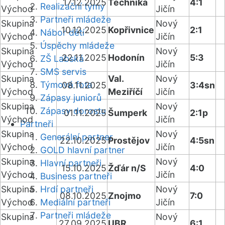
17.12.2025
Technika
4:1
Realizační týmy
Východ
Jičín
Partneři mládeže
Skupina
Nový
10.12.2025
Kopřivnice
2:1
Nábor dětí
Východ
Jičín
Úspěchy mládeže
Skupina
Nový
22.11.2025
Hodonín
5:3
ZŠ Labská
Východ
Jičín
SMS servis
Skupina
Val.
Nový
Týmová fota
08.11.2025
3:4sn
Východ
Meziříčí
Jičín
Zápasy juniorů
Skupina
Nový
Zápasy dorostu
01.11.2025
Šumperk
2:1p
Východ
Jičín
Partneři
Skupina
Nový
Generální partner
22.10.2025
Prostějov
4:5sn
Východ
Jičín
GOLD hlavní partner
Skupina
Nový
Hlavní partneři
15.10.2025
Žďár n/S
4:0
Východ
Jičín
Business partneři
Skupina
Hrdí partneři
Nový
08.10.2025
Znojmo
7:0
Východ
Mediální partneři
Jičín
Partneři mládeže
Skupina
Nový
27.09.2025
UBR
6:1