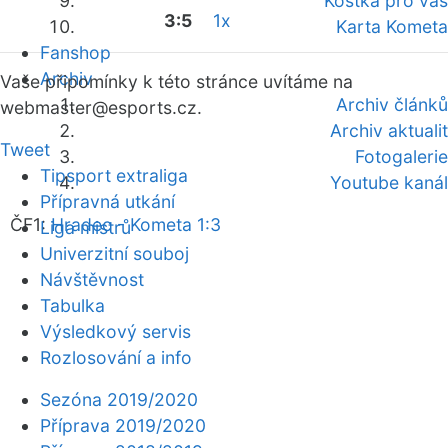
Kostka pro vás
3:5
1x
Karta Kometa
Fanshop
Archiv
Vaše připomínky k této stránce uvítáme na
Archiv článků
webmaster
@esports.cz.
Archiv aktualit
Tweet
Fotogalerie
Tipsport extraliga
Youtube kanál
Přípravná utkání
ČF1:
Hradec - Kometa 1:3
Liga mistrů
Univerzitní souboj
Návštěvnost
Tabulka
Výsledkový servis
Rozlosování a info
Sezóna 2019/2020
Příprava 2019/2020