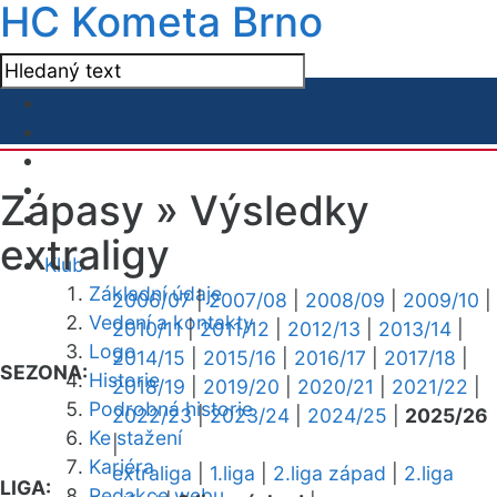
HC Kometa Brno
Zápasy »
Výsledky
extraligy
Klub
Základní údaje
2006/07
|
2007/08
|
2008/09
|
2009/10
|
Vedení a kontakty
2010/11
|
2011/12
|
2012/13
|
2013/14
|
Logo
2014/15
|
2015/16
|
2016/17
|
2017/18
|
SEZONA:
Historie
2018/19
|
2019/20
|
2020/21
|
2021/22
|
Podrobná historie
2022/23
|
2023/24
|
2024/25
|
2025/26
Ke stažení
|
Kariéra
extraliga
|
1.liga
|
2.liga západ
|
2.liga
LIGA:
Redakce webu