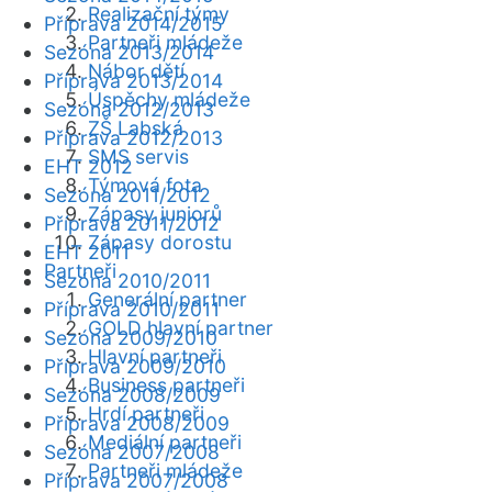
Realizační týmy
Příprava 2014/2015
Partneři mládeže
Sezóna 2013/2014
Nábor dětí
Příprava 2013/2014
Úspěchy mládeže
Sezóna 2012/2013
ZŠ Labská
Příprava 2012/2013
SMS servis
EHT 2012
Týmová fota
Sezóna 2011/2012
Zápasy juniorů
Příprava 2011/2012
Zápasy dorostu
EHT 2011
Partneři
Sezóna 2010/2011
Generální partner
Příprava 2010/2011
GOLD hlavní partner
Sezóna 2009/2010
Hlavní partneři
Příprava 2009/2010
Business partneři
Sezóna 2008/2009
Hrdí partneři
Příprava 2008/2009
Mediální partneři
Sezóna 2007/2008
Partneři mládeže
Příprava 2007/2008