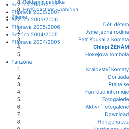
Reklamní nabídka
Sezóna 2006/2007
Hrdý partner - nabídka
Příprava 2006/2007
Žijeme
Sezóna 2005/2006
Děti dětem
Příprava 2005/2006
Jsme jedna rodina
Sezóna 2004/2005
Petr Koukal a Kometa
Příprava 2004/2005
Chlapi ŽENÁM
Hokejová tombola
Fanzóna
Království Komety
Dortiáda
Ptejte se
Fan klub informuje
Fotogalerie
Aktivní fotogalerie
Download
Hokejchat.cz