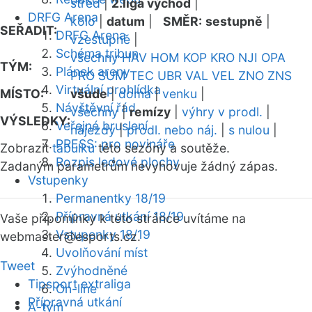
střed
|
2.liga východ
|
DRFG Arena
kolo
|
datum
|
SMĚR:
sestupně
|
SEŘADIT:
DRFG Arena
vzestupně
|
Schéma tribun
všechny
HAV
HOM
KOP
KRO
NJI
OPA
TÝM:
Plánek areny
PRO
SUM
TEC
UBR
VAL
VEL
ZNO
ZNS
Virtuální prohlídka
MÍSTO:
všude
|
doma
|
venku
|
Návštěvní řád
všechny
|
remízy
|
výhry v prodl.
|
VÝSLEDKY:
Veřejné bruslení
nájezdy
|
prodl. nebo náj.
|
s nulou
|
PRESS: pro novináře
Zobrazit
tabulku
této sezóny a soutěže.
Rozpis ledové plochy
Zadaným parametrům nevyhovuje žádný zápas.
Vstupenky
Permanentky 18/19
Přípravná utkání 18/19
Vaše připomínky k této stránce uvítáme na
Vstupenky 18/19
webmaster
@esports.cz.
Uvolňování míst
Tweet
Zvýhodněné
Tipsport extraliga
On-line
Přípravná utkání
A-tým