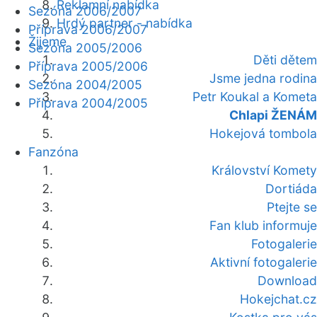
Reklamní nabídka
Sezóna 2006/2007
Hrdý partner - nabídka
Příprava 2006/2007
Žijeme
Sezóna 2005/2006
Děti dětem
Příprava 2005/2006
Jsme jedna rodina
Sezóna 2004/2005
Petr Koukal a Kometa
Příprava 2004/2005
Chlapi ŽENÁM
Hokejová tombola
Fanzóna
Království Komety
Dortiáda
Ptejte se
Fan klub informuje
Fotogalerie
Aktivní fotogalerie
Download
Hokejchat.cz