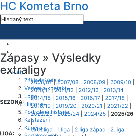
HC Kometa Brno
Zápasy »
Výsledky
extraligy
Klub
Základní údaje
2006/07
|
2007/08
|
2008/09
|
2009/10
|
Vedení a kontakty
2010/11
|
2011/12
|
2012/13
|
2013/14
|
Logo
2014/15
|
2015/16
|
2016/17
|
2017/18
|
SEZONA:
Historie
2018/19
|
2019/20
|
2020/21
|
2021/22
|
Podrobná historie
2022/23
|
2023/24
|
2024/25
|
2025/26
Ke stažení
|
Kariéra
extraliga
|
1.liga
|
2.liga západ
|
2.liga
LIGA:
Redakce webu