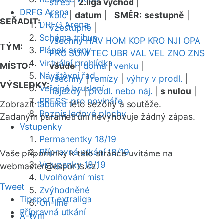
střed
|
2.liga východ
|
DRFG Arena
kolo
|
datum
|
SMĚR:
sestupně
|
SEŘADIT:
DRFG Arena
vzestupně
|
Schéma tribun
všechny
HAV
HOM
KOP
KRO
NJI
OPA
TÝM:
Plánek areny
PRO
SUM
TEC
UBR
VAL
VEL
ZNO
ZNS
Virtuální prohlídka
MÍSTO:
všude
|
doma
|
venku
|
Návštěvní řád
všechny
|
remízy
|
výhry v prodl.
|
VÝSLEDKY:
Veřejné bruslení
nájezdy
|
prodl. nebo náj.
|
s nulou
|
PRESS: pro novináře
Zobrazit
tabulku
této sezóny a soutěže.
Rozpis ledové plochy
Zadaným parametrům nevyhovuje žádný zápas.
Vstupenky
Permanentky 18/19
Přípravná utkání 18/19
Vaše připomínky k této stránce uvítáme na
Vstupenky 18/19
webmaster
@esports.cz.
Uvolňování míst
Tweet
Zvýhodněné
Tipsport extraliga
On-line
Přípravná utkání
A-tým