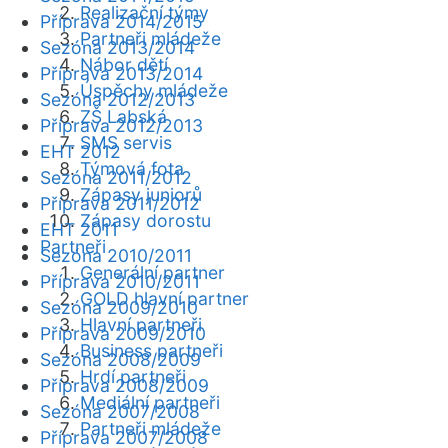
Realizační týmy
Příprava 2014/2015
Partneři mládeže
Sezóna 2013/2014
Nábor dětí
Příprava 2013/2014
Úspěchy mládeže
Sezóna 2012/2013
ZŠ Labská
Příprava 2012/2013
SMS servis
EHT 2012
Týmová fota
Sezóna 2011/2012
Zápasy juniorů
Příprava 2011/2012
Zápasy dorostu
EHT 2011
Partneři
Sezóna 2010/2011
Generální partner
Příprava 2010/2011
GOLD hlavní partner
Sezóna 2009/2010
Hlavní partneři
Příprava 2009/2010
Business partneři
Sezóna 2008/2009
Hrdí partneři
Příprava 2008/2009
Mediální partneři
Sezóna 2007/2008
Partneři mládeže
Příprava 2007/2008