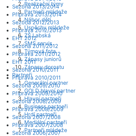
Realizační týmy
Sezóna 2013/2014
Partneři mládeže
Příprava 2013/2014
Nábor dětí
Sezóna 2012/2013
Úspěchy mládeže
Příprava 2012/2013
ZŠ Labská
EHT 2012
SMS servis
Sezóna 2011/2012
Týmová fota
Příprava 2011/2012
Zápasy juniorů
EHT 2011
Zápasy dorostu
Sezóna 2010/2011
Partneři
Příprava 2010/2011
Generální partner
Sezóna 2009/2010
GOLD hlavní partner
Příprava 2009/2010
Hlavní partneři
Sezóna 2008/2009
Business partneři
Příprava 2008/2009
Hrdí partneři
Sezóna 2007/2008
Mediální partneři
Příprava 2007/2008
Partneři mládeže
Sezóna 2006/2007