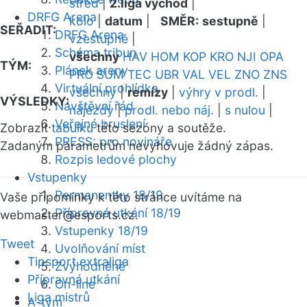
střed
|
2.liga východ
|
DRFG Arena
kolo
|
datum
|
SMĚR:
sestupně
|
SEŘADIT:
DRFG Arena
vzestupně
|
Schéma tribun
všechny
HAV
HOM
KOP
KRO
NJI
OPA
TÝM:
Plánek areny
PRO
SUM
TEC
UBR
VAL
VEL
ZNO
ZNS
Virtuální prohlídka
všechny
|
remízy
|
výhry v prodl.
|
VÝSLEDKY:
Návštěvní řád
nájezdy
|
prodl. nebo náj.
|
s nulou
|
Veřejné bruslení
Zobrazit
tabulku
této sezóny a soutěže.
PRESS: pro novináře
Zadaným parametrům nevyhovuje žádný zápas.
Rozpis ledové plochy
Vstupenky
Permanentky 18/19
Vaše připomínky k této stránce uvítáme na
Přípravná utkání 18/19
webmaster
@esports.cz.
Vstupenky 18/19
Tweet
Uvolňování míst
Tipsport extraliga
Zvýhodněné
Přípravná utkání
On-line
Liga mistrů
A-tým