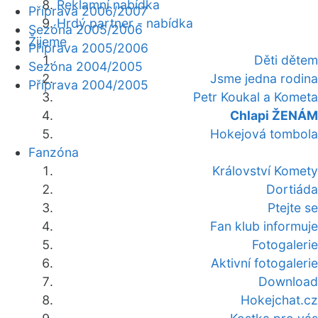
Reklamní nabídka
Příprava 2006/2007
Hrdý partner - nabídka
Sezóna 2005/2006
Žijeme
Příprava 2005/2006
Děti dětem
Sezóna 2004/2005
Jsme jedna rodina
Příprava 2004/2005
Petr Koukal a Kometa
Chlapi ŽENÁM
Hokejová tombola
Fanzóna
Království Komety
Dortiáda
Ptejte se
Fan klub informuje
Fotogalerie
Aktivní fotogalerie
Download
Hokejchat.cz