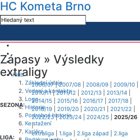
HC Kometa Brno
Zápasy »
Výsledky
extraligy
Klub
Základní údaje
2006/07
|
2007/08
|
2008/09
|
2009/10
|
Vedení a kontakty
2010/11
|
2011/12
|
2012/13
|
2013/14
|
Logo
2014/15
|
2015/16
|
2016/17
|
2017/18
|
SEZONA:
Historie
2018/19
|
2019/20
|
2020/21
|
2021/22
|
Podrobná historie
2022/23
|
2023/24
|
2024/25
|
2025/26
Ke stažení
|
Kariéra
extraliga
|
1.liga
|
2.liga západ
|
2.liga
LIGA:
Redakce webu