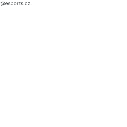
r
@esports.cz.