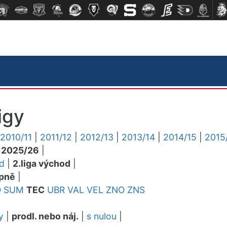
igy
2010/11
|
2011/12
|
2012/13
|
2013/14
|
2014/15
|
2015
|
2025/26
|
ed
|
2.liga východ
|
pně
|
O
SUM
TEC
UBR
VAL
VEL
ZNO
ZNS
y
|
prodl. nebo náj.
|
s nulou
|