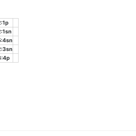
2:1p
2:1sn
5:4sn
2:3sn
3:4p