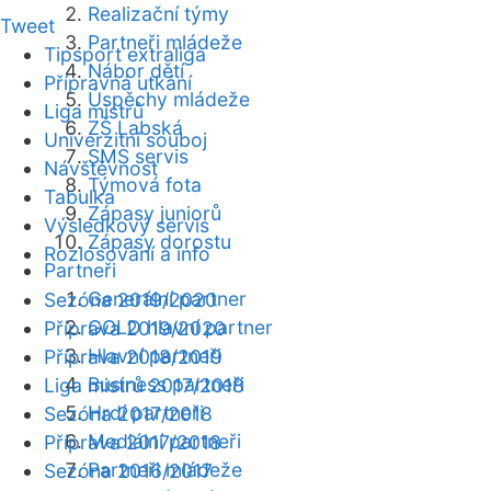
Realizační týmy
Tweet
Partneři mládeže
Tipsport extraliga
Nábor dětí
Přípravná utkání
Úspěchy mládeže
Liga mistrů
ZŠ Labská
Univerzitní souboj
SMS servis
Návštěvnost
Týmová fota
Tabulka
Zápasy juniorů
Výsledkový servis
Zápasy dorostu
Rozlosování a info
Partneři
Generální partner
Sezóna 2019/2020
GOLD hlavní partner
Příprava 2019/2020
Hlavní partneři
Příprava 2018/2019
Business partneři
Liga mistrů 2017/2018
Hrdí partneři
Sezóna 2017/2018
Mediální partneři
Příprava 2017/2018
Partneři mládeže
Sezóna 2016/2017