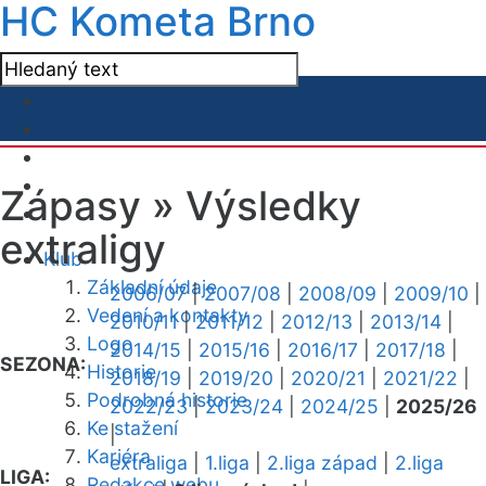
HC Kometa Brno
Zápasy »
Výsledky
extraligy
Klub
Základní údaje
2006/07
|
2007/08
|
2008/09
|
2009/10
|
Vedení a kontakty
2010/11
|
2011/12
|
2012/13
|
2013/14
|
Logo
2014/15
|
2015/16
|
2016/17
|
2017/18
|
SEZONA:
Historie
2018/19
|
2019/20
|
2020/21
|
2021/22
|
Podrobná historie
2022/23
|
2023/24
|
2024/25
|
2025/26
Ke stažení
|
Kariéra
extraliga
|
1.liga
|
2.liga západ
|
2.liga
LIGA:
Redakce webu