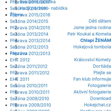
Reklamní nabídka
Příprava 2016/2017
Hrdý partner - nabídka
Sezóna 2015/2016
Žijeme
Příprava 2015/2016
Děti dětem
Sezóna 2014/2015
Jsme jedna rodina
Příprava 2014/2015
Petr Koukal a Kometa
Sezóna 2013/2014
Chlapi ŽENÁM
Příprava 2013/2014
Hokejová tombola
Sezóna 2012/2013
Fanzóna
Příprava 2012/2013
Království Komety
EHT 2012
Dortiáda
Sezóna 2011/2012
Ptejte se
Příprava 2011/2012
Fan klub informuje
EHT 2011
Fotogalerie
Sezóna 2010/2011
Aktivní fotogalerie
Příprava 2010/2011
Download
Sezóna 2009/2010
Hokejchat.cz
Příprava 2009/2010