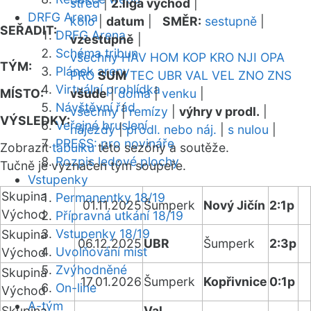
střed
|
2.liga východ
|
DRFG Arena
kolo
|
datum
|
SMĚR:
sestupně
|
SEŘADIT:
DRFG Arena
vzestupně
|
Schéma tribun
všechny
HAV
HOM
KOP
KRO
NJI
OPA
TÝM:
Plánek areny
PRO
SUM
TEC
UBR
VAL
VEL
ZNO
ZNS
Virtuální prohlídka
MÍSTO:
všude
|
doma
|
venku
|
Návštěvní řád
všechny
|
remízy
|
výhry v prodl.
|
VÝSLEDKY:
Veřejné bruslení
nájezdy
|
prodl. nebo náj.
|
s nulou
|
PRESS: pro novináře
Zobrazit
tabulku
této sezóny a soutěže.
Rozpis ledové plochy
Tučně je vyznačen tým soupeře.
Vstupenky
Skupina
Permanentky 18/19
01.11.2025
Šumperk
Nový Jičín
2:1p
Východ
Přípravná utkání 18/19
Vstupenky 18/19
Skupina
06.12.2025
UBR
Šumperk
2:3p
Uvolňování míst
Východ
Zvýhodněné
Skupina
17.01.2026
Šumperk
Kopřivnice
0:1p
On-line
Východ
A-tým
Skupina
Val.