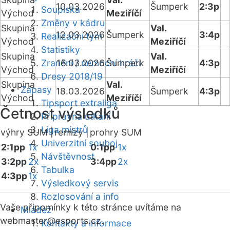
10.03.2026
Šumperk
2:3p
Soupiska
Východ
Meziříčí
Změny v kádru
Skupina
Val.
12.03.2026
Šumperk
3:4p
Realizační tým
Východ
Meziříčí
Statistiky
Skupina
Val.
Zranění / nemocní hráči
16.03.2026
Šumperk
4:3p
Východ
Meziříčí
Dresy 2018/19
Skupina
Val.
Zápasy
18.03.2026
Šumperk
4:3p
Východ
Meziříčí
Tipsport extraliga
Četnost výsledků
Přípravná utkání
Liga mistrů
výhry SUM |
remízy |
prohry SUM
Univerzitní souboj
2:1pp
1x
0:1pp
1x
Návštěvnost
3:2pp
2x
3:4pp
2x
Tabulka
4:3pp
1x
Výsledkový servis
Rozlosování a info
Vaše připomínky k této stránce uvítáme na
Mládež
webmaster
@esports.cz.
Kontakty a informace