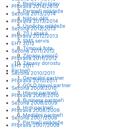
Realizační týmy
Příprava 2014/2015
Partneři mládeže
Sezóna 2013/2014
Nábor dětí
Příprava 2013/2014
Úspěchy mládeže
Sezóna 2012/2013
ZŠ Labská
Příprava 2012/2013
SMS servis
EHT 2012
Týmová fota
Sezóna 2011/2012
Zápasy juniorů
Příprava 2011/2012
Zápasy dorostu
EHT 2011
Partneři
Sezóna 2010/2011
Generální partner
Příprava 2010/2011
GOLD hlavní partner
Sezóna 2009/2010
Hlavní partneři
Příprava 2009/2010
Business partneři
Sezóna 2008/2009
Hrdí partneři
Příprava 2008/2009
Mediální partneři
Sezóna 2007/2008
Partneři mládeže
Příprava 2007/2008