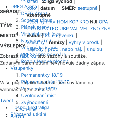
střed
|
2.liga východ
|
DRFG Arena
kolo
|
datum
|
SMĚR:
sestupně
|
SEŘADIT:
DRFG Arena
vzestupně
|
Schéma tribun
všechny
HAV
HOM
KOP
KRO
NJI
OPA
TÝM:
Plánek areny
PRO
SUM
TEC
UBR
VAL
VEL
ZNO
ZNS
Virtuální prohlídka
MÍSTO:
všude
|
doma
|
venku
|
Návštěvní řád
všechny
|
remízy
|
výhry v prodl.
|
VÝSLEDKY:
Veřejné bruslení
nájezdy
|
prodl. nebo náj.
|
s nulou
|
PRESS: pro novináře
Zobrazit
tabulku
této sezóny a soutěže.
Rozpis ledové plochy
Zadaným parametrům nevyhovuje žádný zápas.
Vstupenky
Permanentky 18/19
Přípravná utkání 18/19
Vaše připomínky k této stránce uvítáme na
Vstupenky 18/19
webmaster
@esports.cz.
Uvolňování míst
Tweet
Zvýhodněné
Tipsport extraliga
On-line
Přípravná utkání
A-tým