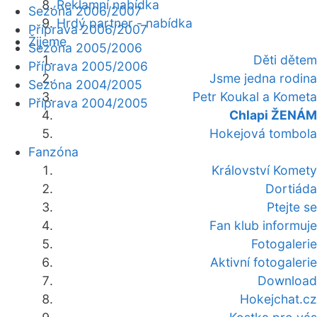
Reklamní nabídka
Sezóna 2006/2007
Hrdý partner - nabídka
Příprava 2006/2007
Žijeme
Sezóna 2005/2006
Děti dětem
Příprava 2005/2006
Jsme jedna rodina
Sezóna 2004/2005
Petr Koukal a Kometa
Příprava 2004/2005
Chlapi ŽENÁM
Hokejová tombola
Fanzóna
Království Komety
Dortiáda
Ptejte se
Fan klub informuje
Fotogalerie
Aktivní fotogalerie
Download
Hokejchat.cz