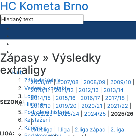
HC Kometa Brno
Zápasy »
Výsledky
extraligy
Klub
Základní údaje
2006/07
|
2007/08
|
2008/09
|
2009/10
|
Vedení a kontakty
2010/11
|
2011/12
|
2012/13
|
2013/14
|
Logo
2014/15
|
2015/16
|
2016/17
|
2017/18
|
SEZONA:
Historie
2018/19
|
2019/20
|
2020/21
|
2021/22
|
Podrobná historie
2022/23
|
2023/24
|
2024/25
|
2025/26
Ke stažení
|
Kariéra
extraliga
|
1.liga
|
2.liga západ
|
2.liga
LIGA:
Redakce webu