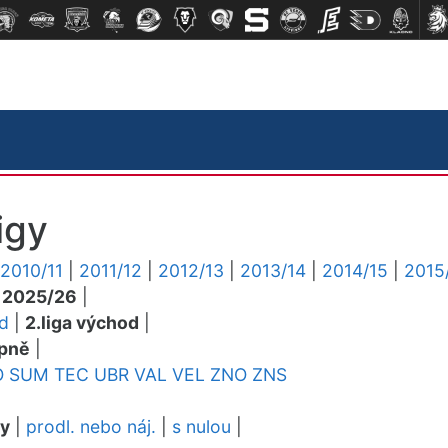
igy
2010/11
|
2011/12
|
2012/13
|
2013/14
|
2014/15
|
2015
|
2025/26
|
ed
|
2.liga východ
|
pně
|
O
SUM
TEC
UBR
VAL
VEL
ZNO
ZNS
dy
|
prodl. nebo náj.
|
s nulou
|