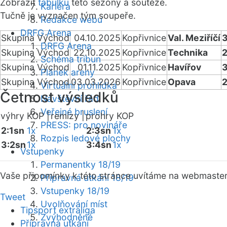
Zobrazit
tabulku
této sezóny a soutěže.
Kariéra
Tučně je vyznačen tým soupeře.
Redakce webu
DRFG Arena
Skupina Východ
04.10.2025
Kopřivnice
Val. Meziříčí
3
DRFG Arena
Skupina Východ
22.10.2025
Kopřivnice
Technika
2
Schéma tribun
Skupina Východ
01.11.2025
Kopřivnice
Havířov
3
Plánek areny
Skupina Východ
03.03.2026
Kopřivnice
Opava
2
Virtuální prohlídka
Četnost výsledků
Návštěvní řád
Veřejné bruslení
výhry KOP |
remízy |
prohry KOP
PRESS: pro novináře
2:1sn
1x
2:3sn
1x
Rozpis ledové plochy
3:2sn
1x
3:4sn
1x
Vstupenky
Permanentky 18/19
Vaše připomínky k této stránce uvítáme na webmaste
Přípravná utkání 18/19
Vstupenky 18/19
Tweet
Uvolňování míst
Tipsport extraliga
Zvýhodněné
Přípravná utkání