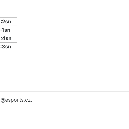
:2sn
:1sn
:4sn
:3sn
r
@esports.cz.