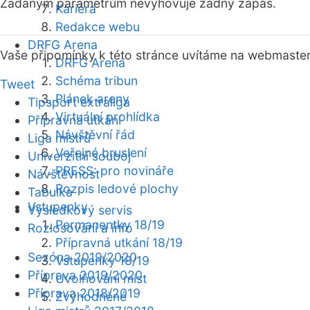
Zadaným parametrům nevyhovuje žádný zápas.
Kariéra
Redakce webu
DRFG Arena
Vaše připomínky k této stránce uvítáme na webmaste
DRFG Arena
Schéma tribun
Tweet
Plánek areny
Tipsport extraliga
Virtuální prohlídka
Přípravná utkání
Návštěvní řád
Liga mistrů
Veřejné bruslení
Univerzitní souboj
PRESS: pro novináře
Návštěvnost
Rozpis ledové plochy
Tabulka
Vstupenky
Výsledkový servis
Permanentky 18/19
Rozlosování a info
Přípravná utkání 18/19
Sezóna 2019/2020
Vstupenky 18/19
Příprava 2019/2020
Uvolňování míst
Příprava 2018/2019
Zvýhodněné