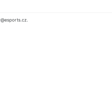
r
@esports.cz.