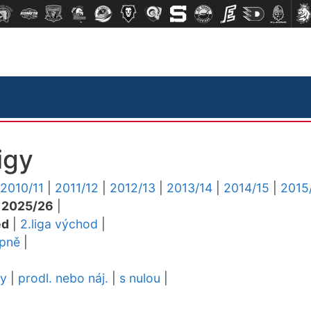
igy
2010/11
|
2011/12
|
2012/13
|
2013/14
|
2014/15
|
2015
|
2025/26
|
ed
|
2.liga východ
|
upně
|
dy
|
prodl. nebo náj.
|
s nulou
|