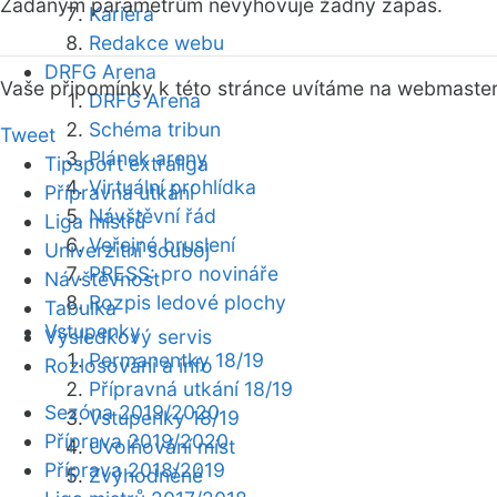
Zadaným parametrům nevyhovuje žádný zápas.
Kariéra
Redakce webu
DRFG Arena
Vaše připomínky k této stránce uvítáme na webmaste
DRFG Arena
Schéma tribun
Tweet
Plánek areny
Tipsport extraliga
Virtuální prohlídka
Přípravná utkání
Návštěvní řád
Liga mistrů
Veřejné bruslení
Univerzitní souboj
PRESS: pro novináře
Návštěvnost
Rozpis ledové plochy
Tabulka
Vstupenky
Výsledkový servis
Permanentky 18/19
Rozlosování a info
Přípravná utkání 18/19
Sezóna 2019/2020
Vstupenky 18/19
Příprava 2019/2020
Uvolňování míst
Příprava 2018/2019
Zvýhodněné