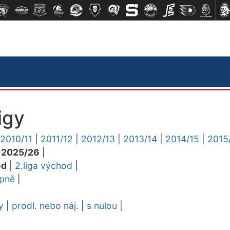
igy
2010/11
|
2011/12
|
2012/13
|
2013/14
|
2014/15
|
2015
|
2025/26
|
ed
|
2.liga východ
|
upně
|
y
|
prodl. nebo náj.
|
s nulou
|