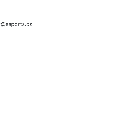
r
@esports.cz.