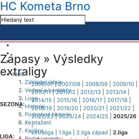
HC Kometa Brno
Zápasy »
Výsledky
extraligy
Klub
Základní údaje
2006/07
|
2007/08
|
2008/09
|
2009/10
|
Vedení a kontakty
2010/11
|
2011/12
|
2012/13
|
2013/14
|
Logo
2014/15
|
2015/16
|
2016/17
|
2017/18
|
SEZONA:
Historie
2018/19
|
2019/20
|
2020/21
|
2021/22
|
Podrobná historie
2022/23
|
2023/24
|
2024/25
|
2025/26
Ke stažení
|
Kariéra
extraliga
|
1.liga
|
2.liga západ
|
2.liga
LIGA:
Redakce webu