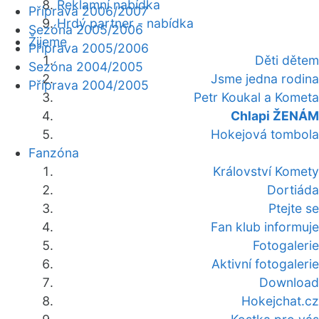
Reklamní nabídka
Příprava 2006/2007
Hrdý partner - nabídka
Sezóna 2005/2006
Žijeme
Příprava 2005/2006
Děti dětem
Sezóna 2004/2005
Jsme jedna rodina
Příprava 2004/2005
Petr Koukal a Kometa
Chlapi ŽENÁM
Hokejová tombola
Fanzóna
Království Komety
Dortiáda
Ptejte se
Fan klub informuje
Fotogalerie
Aktivní fotogalerie
Download
Hokejchat.cz