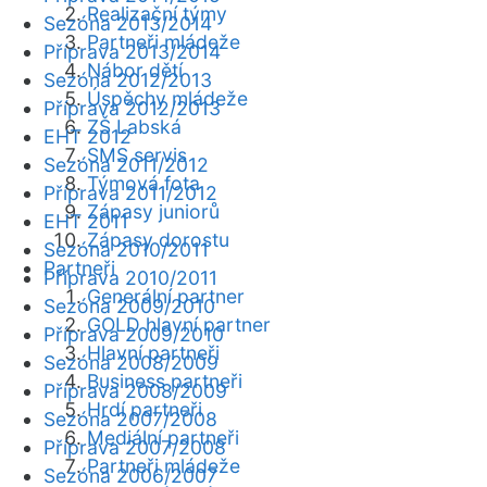
Realizační týmy
Sezóna 2013/2014
Partneři mládeže
Příprava 2013/2014
Nábor dětí
Sezóna 2012/2013
Úspěchy mládeže
Příprava 2012/2013
ZŠ Labská
EHT 2012
SMS servis
Sezóna 2011/2012
Týmová fota
Příprava 2011/2012
Zápasy juniorů
EHT 2011
Zápasy dorostu
Sezóna 2010/2011
Partneři
Příprava 2010/2011
Generální partner
Sezóna 2009/2010
GOLD hlavní partner
Příprava 2009/2010
Hlavní partneři
Sezóna 2008/2009
Business partneři
Příprava 2008/2009
Hrdí partneři
Sezóna 2007/2008
Mediální partneři
Příprava 2007/2008
Partneři mládeže
Sezóna 2006/2007