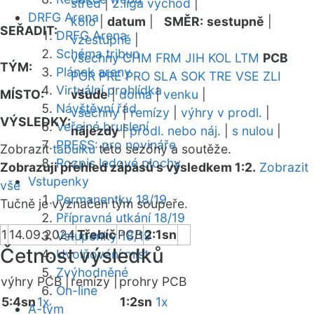
střed
|
2.liga východ
|
DRFG Arena
kolo
|
datum
|
SMĚR:
sestupně
|
SEŘADIT:
DRFG Arena
vzestupně
|
Schéma tribun
všechny
CHM
FRM
JIH
KOL
LTM
PCB
TÝM:
Plánek areny
POR
PRE
PRO
SLA
SOK
TRE
VSE
ZLI
Virtuální prohlídka
MÍSTO:
všude
|
doma
|
venku
|
Návštěvní řád
všechny
|
remízy
|
výhry v prodl.
|
VÝSLEDKY:
Veřejné bruslení
nájezdy
|
prodl. nebo náj.
|
s nulou
|
PRESS: pro novináře
Zobrazit
tabulku
této sezóny a soutěže.
Rozpis ledové plochy
Zobrazuji přehled zápasů s výsledkem 1:2.
Zobrazit
Vstupenky
vše
Permanentky 18/19
Tučně je vyznačen tým soupeře.
Přípravná utkání 18/19
1
14.09.2024
Třebíč
PCB
2:1sn
Vstupenky 18/19
Četnost výsledků
Uvolňování míst
Zvýhodněné
výhry PCB |
remízy |
prohry PCB
On-line
5:4sn
1x
1:2sn
1x
A-tým