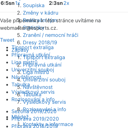
6:5sn
1x
2:3sn
2x
Soupiska
Změny v kádru
Realizační tým
Vaše připomínky k této stránce uvítáme na
Statistiky
webmaster
@esports.cz.
Zranění / nemocní hráči
Tweet
Dresy 2018/19
Tipsport extraliga
Zápasy
Přípravná utkání
Tipsport extraliga
Liga mistrů
Přípravná utkání
Univerzitní souboj
Liga mistrů
Návštěvnost
Univerzitní souboj
Tabulka
Návštěvnost
Výsledkový servis
Tabulka
Rozlosování a info
Výsledkový servis
Rozlosování a info
Sezóna 2019/2020
Mládež
Příprava 2019/2020
Kontakty a informace
Příprava 2018/2019