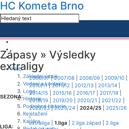
HC Kometa Brno
Zápasy »
Výsledky
extraligy
Klub
Základní údaje
2006/07
|
2007/08
|
2008/09
|
2009/10
|
Vedení a kontakty
2010/11
|
2011/12
|
2012/13
|
2013/14
|
Logo
2014/15
|
2015/16
|
2016/17
|
2017/18
|
SEZONA:
Historie
2018/19
|
2019/20
|
2020/21
|
2021/22
|
Podrobná historie
2022/23
|
2023/24
|
2024/25
|
2025/26
Ke stažení
|
Kariéra
extraliga
|
1.liga
|
2.liga západ
|
2.liga
LIGA:
Redakce webu