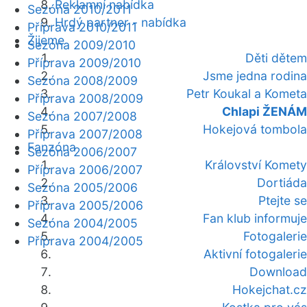
Reklamní nabídka
Sezóna 2010/2011
Hrdý partner - nabídka
Příprava 2010/2011
Žijeme
Sezóna 2009/2010
Děti dětem
Příprava 2009/2010
Jsme jedna rodina
Sezóna 2008/2009
Petr Koukal a Kometa
Příprava 2008/2009
Chlapi ŽENÁM
Sezóna 2007/2008
Hokejová tombola
Příprava 2007/2008
Fanzóna
Sezóna 2006/2007
Království Komety
Příprava 2006/2007
Dortiáda
Sezóna 2005/2006
Ptejte se
Příprava 2005/2006
Fan klub informuje
Sezóna 2004/2005
Fotogalerie
Příprava 2004/2005
Aktivní fotogalerie
Download
Hokejchat.cz