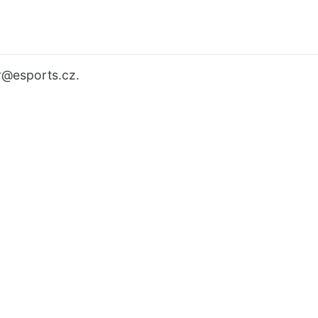
r
@esports.cz.