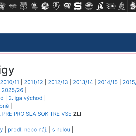
igy
2010/11
|
2011/12
|
2012/13
|
2013/14
|
2014/15
|
2015
|
2025/26
|
ed
|
2.liga východ
|
upně
|
R
PRE
PRO
SLA
SOK
TRE
VSE
ZLI
dy
|
prodl. nebo náj.
|
s nulou
|