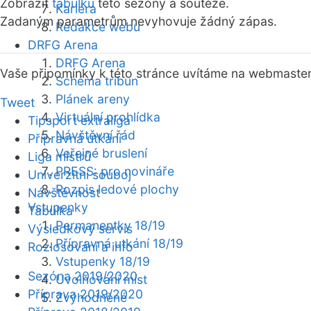
Zobrazit
tabulku
této sezóny a soutěže.
Kariéra
Zadaným parametrům nevyhovuje žádný zápas.
Redakce webu
DRFG Arena
DRFG Arena
Vaše připomínky k této stránce uvítáme na webmaste
Schéma tribun
Plánek areny
Tweet
Virtuální prohlídka
Tipsport extraliga
Návštěvní řád
Přípravná utkání
Veřejné bruslení
Liga mistrů
PRESS: pro novináře
Univerzitní souboj
Rozpis ledové plochy
Návštěvnost
Vstupenky
Tabulka
Permanentky 18/19
Výsledkový servis
Přípravná utkání 18/19
Rozlosování a info
Vstupenky 18/19
Sezóna 2019/2020
Uvolňování míst
Příprava 2019/2020
Zvýhodněné