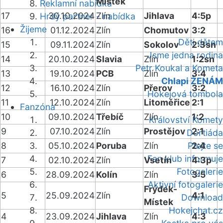
Místek
Reklamní nabídka
17
30.10.2024
Zlín
Jihlava
4:5p
Hrdý partner - nabídka
Žijeme
16
01.12.2024
Zlín
Chomutov
3:2
Děti dětem
15
09.11.2024
Zlín
Sokolov
2:3sn
Jsme jedna rodina
14
20.10.2024
Slavia
Zlín
1:2sn
Petr Koukal a Kometa
13
19.10.2024
PCB
Zlín
3:4
Chlapi ŽENÁM
12
16.10.2024
Zlín
Přerov
3:2
Hokejová tombola
11
12.10.2024
Zlín
Litoměřice
2:1
Fanzóna
10
09.10.2024
Třebíč
Zlín
1:2
Království Komety
9
07.10.2024
Zlín
Prostějov
2:1
Dortiáda
8
05.10.2024
Poruba
Zlín
Ptejte se
2:4
Fan klub informuje
7
02.10.2024
Zlín
Vsetín
4:3p
Fotogalerie
6
28.09.2024
Kolín
Zlín
3:5
Aktivní fotogalerie
Frýdek-
5
25.09.2024
Zlín
4:1
Download
Místek
Hokejchat.cz
4
23.09.2024
Jihlava
Zlín
4:3