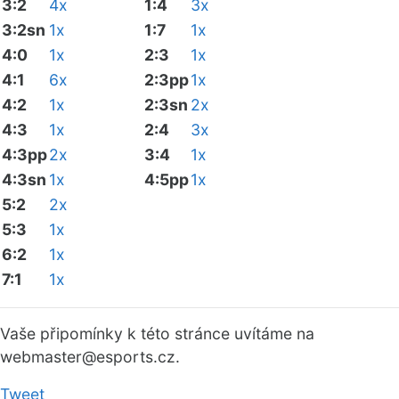
3:2
4x
1:4
3x
3:2sn
1x
1:7
1x
4:0
1x
2:3
1x
4:1
6x
2:3pp
1x
4:2
1x
2:3sn
2x
4:3
1x
2:4
3x
4:3pp
2x
3:4
1x
4:3sn
1x
4:5pp
1x
5:2
2x
5:3
1x
6:2
1x
7:1
1x
Vaše připomínky k této stránce uvítáme na
webmaster
@esports.cz.
Tweet