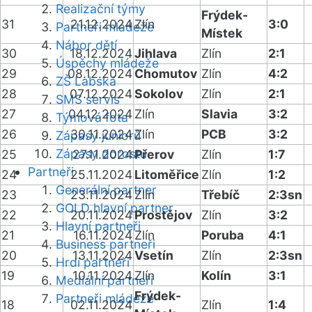
Realizační týmy
Frýdek-
31
21.12.2024
Zlín
3:0
Partneři mládeže
Místek
Nábor dětí
30
18.12.2024
Jihlava
Zlín
2:1
Úspěchy mládeže
29
08.12.2024
Chomutov
Zlín
4:2
ZŠ Labská
28
07.12.2024
Sokolov
Zlín
2:1
SMS servis
27
04.12.2024
Zlín
Slavia
3:2
Týmová fota
26
30.11.2024
Zlín
PCB
3:2
Zápasy juniorů
Zápasy dorostu
25
27.11.2024
Přerov
Zlín
1:7
Partneři
24
25.11.2024
Litoměřice
Zlín
1:2
Generální partner
23
23.11.2024
Zlín
Třebíč
2:3sn
GOLD hlavní partner
22
20.11.2024
Prostějov
Zlín
3:2
Hlavní partneři
21
16.11.2024
Zlín
Poruba
4:1
Business partneři
20
13.11.2024
Vsetín
Zlín
2:3sn
Hrdí partneři
19
10.11.2024
Zlín
Kolín
3:1
Mediální partneři
Frýdek-
Partneři mládeže
18
02.11.2024
Zlín
1:4