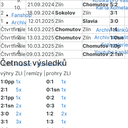
Kostka pro vás
3
21.09.2024
Zlín
Chomutov
5:2
Karta Kometa
2
18.09.2024
Sokolov
Zlín
3:1
Fanshop
1
12.01.2025
Zlín
Slavia
3:0
Archiv
Čtvrtfinále
14.03.2025
Chomutov
Zlín
1:4
Archiv článků
Archiv aktualit
Čtvrtfinále
13.03.2025
Chomutov
Zlín
1:0sn
Fotogalerie
Čtvrtfinále
10.03.2025
Zlín
Chomutov
1:0p
Youtube kanál
Čtvrtfinále
09.03.2025
Zlín
Chomutov
2:1sn
Četnost výsledků
ČF1:
Hradec - Kometa 1:3
výhry ZLI |
remízy |
prohry ZLI
1:0pp
1x
0:1
1x
2:1
5x
0:1sn
1x
2:1pp
1x
0:2
1x
2:1sn
2x
0:3
1x
3:0
2x
1:2
2x
3:1
3x
1:3
1x