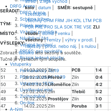
střed
|
2.liga východ
|
DRFG Arena
kolo
|
datum
|
SMĚR:
sestupně
|
SEŘADIT:
DRFG Arena
vzestupně
|
Schéma tribun
všechny
CHM
FRM
JIH
KOL
LTM
PCB
TÝM:
Plánek areny
POR
PRE
PRO
SLA
SOK
TRE
VSE
ZLI
Virtuální prohlídka
MÍSTO:
všude
|
doma
|
venku
|
Návštěvní řád
všechny
|
remízy
|
výhry v prodl.
|
VÝSLEDKY:
Veřejné bruslení
nájezdy
|
prodl. nebo náj.
|
s nulou
|
PRESS: pro novináře
Zobrazit
tabulku
této sezóny a soutěže.
Rozpis ledové plochy
Tučně je vyznačen tým soupeře.
Vstupenky
52
01.03.2025
Zlín
PCB
1:4
Permanentky 18/19
Přípravná utkání 18/19
51
26.02.2025
Přerov
Zlín
0:4
Vstupenky 18/19
50
24.02.2025
Litoměřice
Zlín
4:2
Uvolňování míst
49
22.02.2025
Zlín
Třebíč
5:2
Zvýhodněné
48
19.02.2025
Prostějov
Zlín
1:0
On-line
47
14.02.2025
Zlín
Poruba
3:1
A-tým