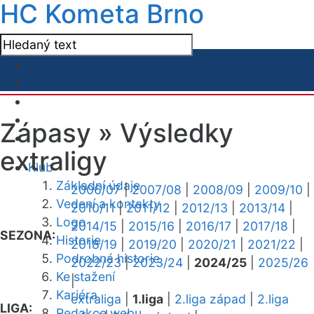
HC Kometa Brno
Zápasy »
Výsledky
extraligy
Klub
Základní údaje
2006/07
|
2007/08
|
2008/09
|
2009/10
|
Vedení a kontakty
2010/11
|
2011/12
|
2012/13
|
2013/14
|
Logo
2014/15
|
2015/16
|
2016/17
|
2017/18
|
SEZONA:
Historie
2018/19
|
2019/20
|
2020/21
|
2021/22
|
Podrobná historie
2022/23
|
2023/24
|
2024/25
|
2025/26
Ke stažení
|
Kariéra
extraliga
|
1.liga
|
2.liga západ
|
2.liga
LIGA:
Redakce webu