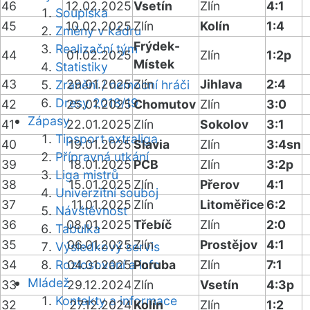
46
12.02.2025
Vsetín
Zlín
4:1
Soupiska
45
10.02.2025
Zlín
Kolín
1:4
Změny v kádru
Frýdek-
Realizační tým
44
01.02.2025
Zlín
1:2p
Místek
Statistiky
43
29.01.2025
Zlín
Jihlava
2:4
Zranění / nemocní hráči
Dresy 2018/19
42
25.01.2025
Chomutov
Zlín
3:0
Zápasy
41
22.01.2025
Zlín
Sokolov
3:1
Tipsport extraliga
40
19.01.2025
Slavia
Zlín
3:4sn
Přípravná utkání
39
18.01.2025
PCB
Zlín
3:2p
Liga mistrů
38
15.01.2025
Zlín
Přerov
4:1
Univerzitní souboj
37
11.01.2025
Zlín
Litoměřice
6:2
Návštěvnost
36
08.01.2025
Třebíč
Zlín
2:0
Tabulka
35
06.01.2025
Zlín
Prostějov
4:1
Výsledkový servis
34
Rozlosování a info
04.01.2025
Poruba
Zlín
7:1
Mládež
33
29.12.2024
Zlín
Vsetín
4:3p
Kontakty a informace
32
27.12.2024
Kolín
Zlín
1:2