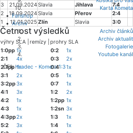
Kostka pro vás
3
21.09.2024
Slavia
Jihlava
7:4
Karta Kometa
2
18.09.2024
Slavia
Přerov
2:4
Fanshop
1
12.01.2025
Zlín
Slavia
3:0
Archiv
Četnost výsledků
Archiv článků
Archiv aktualit
výhry SLA |
remízy |
prohry SLA
Fotogalerie
1:0pp
1x
0:2
1x
Youtube kanál
2:1
4x
0:3
2x
ČF1:
Hradec - Kometa 1:3
2:1pp
1x
0:4
1x
3:1
2x
0:5
1x
3:2pp
3x
0:7
1x
4:1
3x
1:2
2x
4:2
1x
1:2pp
1x
4:3
1x
1:2sn
3x
4:3pp
2x
1:3
1x
5:2
3x
1:4
1x