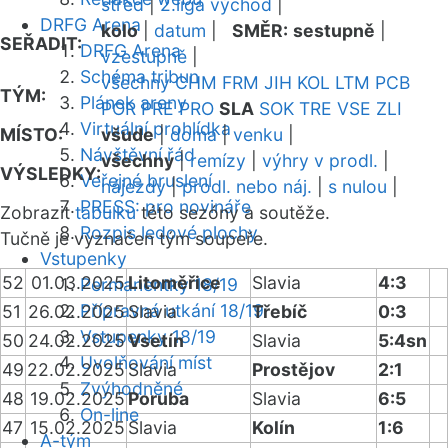
střed
|
2.liga východ
|
DRFG Arena
kolo
|
datum
|
SMĚR:
sestupně
|
SEŘADIT:
DRFG Arena
vzestupně
|
Schéma tribun
všechny
CHM
FRM
JIH
KOL
LTM
PCB
TÝM:
Plánek areny
POR
PRE
PRO
SLA
SOK
TRE
VSE
ZLI
Virtuální prohlídka
MÍSTO:
všude
|
doma
|
venku
|
Návštěvní řád
všechny
|
remízy
|
výhry v prodl.
|
VÝSLEDKY:
Veřejné bruslení
nájezdy
|
prodl. nebo náj.
|
s nulou
|
PRESS: pro novináře
Zobrazit
tabulku
této sezóny a soutěže.
Rozpis ledové plochy
Tučně je vyznačen tým soupeře.
Vstupenky
52
01.03.2025
Litoměřice
Slavia
4:3
Permanentky 18/19
Přípravná utkání 18/19
51
26.02.2025
Slavia
Třebíč
0:3
Vstupenky 18/19
50
24.02.2025
Vsetín
Slavia
5:4sn
Uvolňování míst
49
22.02.2025
Slavia
Prostějov
2:1
Zvýhodněné
48
19.02.2025
Poruba
Slavia
6:5
On-line
47
15.02.2025
Slavia
Kolín
1:6
A-tým