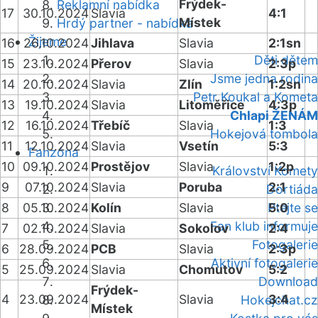
Frýdek-
Reklamní nabídka
17
30.10.2024
Slavia
4:1
Místek
Hrdý partner - nabídka
Žijeme
16
26.10.2024
Jihlava
Slavia
2:1sn
Děti dětem
15
23.10.2024
Přerov
Slavia
2:3p
Jsme jedna rodina
14
20.10.2024
Slavia
Zlín
1:2sn
Petr Koukal a Kometa
13
19.10.2024
Slavia
Litoměřice
4:3p
Chlapi ŽENÁM
12
16.10.2024
Třebíč
Slavia
1:3
Hokejová tombola
11
12.10.2024
Slavia
Vsetín
5:3
Fanzóna
10
09.10.2024
Prostějov
Slavia
1:2p
Království Komety
9
07.10.2024
Slavia
Poruba
2:1
Dortiáda
8
05.10.2024
Kolín
Slavia
Ptejte se
5:0
Fan klub informuje
7
02.10.2024
Slavia
Sokolov
2:4
Fotogalerie
6
28.09.2024
PCB
Slavia
2:3p
Aktivní fotogalerie
5
25.09.2024
Slavia
Chomutov
5:2
Download
Frýdek-
4
23.09.2024
Slavia
3:4
Hokejchat.cz
Místek