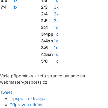
5:3
1x
1:6
1x
7:4
1x
2:3
3x
2:4
2x
2:5
3x
3:4
1x
3:4pp
1x
3:4sn
1x
3:6
1x
4:5sn
1x
5:6
1x
Vaše připomínky k této stránce uvítáme na
webmaster
@esports.cz.
Tweet
Tipsport extraliga
Přípravná utkání