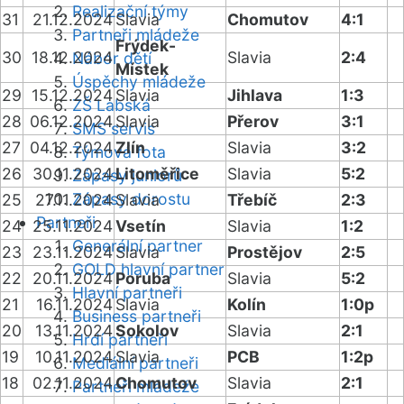
Realizační týmy
31
21.12.2024
Slavia
Chomutov
4:1
Partneři mládeže
Frýdek-
30
18.12.2024
Slavia
2:4
Nábor dětí
Místek
Úspěchy mládeže
29
15.12.2024
Slavia
Jihlava
1:3
ZŠ Labská
28
06.12.2024
Slavia
Přerov
3:1
SMS servis
27
04.12.2024
Zlín
Slavia
3:2
Týmová fota
26
30.11.2024
Litoměřice
Slavia
5:2
Zápasy juniorů
Zápasy dorostu
25
27.11.2024
Slavia
Třebíč
2:3
Partneři
24
25.11.2024
Vsetín
Slavia
1:2
Generální partner
23
23.11.2024
Slavia
Prostějov
2:5
GOLD hlavní partner
22
20.11.2024
Poruba
Slavia
5:2
Hlavní partneři
21
16.11.2024
Slavia
Kolín
1:0p
Business partneři
20
13.11.2024
Sokolov
Slavia
2:1
Hrdí partneři
19
10.11.2024
Slavia
PCB
1:2p
Mediální partneři
18
02.11.2024
Chomutov
Slavia
2:1
Partneři mládeže