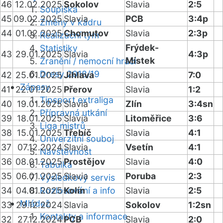
46
12.02.2025
Sokolov
Slavia
2:5
Soupiska
45
09.02.2025
Slavia
PCB
3:4p
Změny v kádru
44
01.02.2025
Chomutov
Slavia
2:3p
Realizační tým
Frýdek-
Statistiky
43
29.01.2025
Slavia
4:3p
Místek
Zranění / nemocní hráči
Dresy 2018/19
42
25.01.2025
Jihlava
Slavia
7:0
Zápasy
41
22.01.2025
Přerov
Slavia
1:2
Tipsport extraliga
40
19.01.2025
Slavia
Zlín
3:4sn
Přípravná utkání
39
18.01.2025
Slavia
Litoměřice
3:6
Liga mistrů
38
15.01.2025
Třebíč
Slavia
4:1
Univerzitní souboj
37
07.12.2024
Slavia
Vsetín
4:1
Návštěvnost
36
08.01.2025
Prostějov
Slavia
4:0
Tabulka
35
06.01.2025
Slavia
Poruba
2:3
Výsledkový servis
34
04.01.2025
Rozlosování a info
Kolín
Slavia
2:5
Mládež
33
29.12.2024
Slavia
Sokolov
1:2sn
Kontakty a informace
32
27.12.2024
PCB
Slavia
2:0