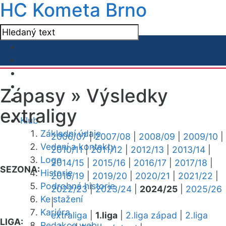
HC Kometa Brno
Zápasy »
Výsledky
extraligy
Klub
Základní údaje
2006/07
|
2007/08
|
2008/09
|
2009/10
|
Vedení a kontakty
2010/11
|
2011/12
|
2012/13
|
2013/14
|
Logo
2014/15
|
2015/16
|
2016/17
|
2017/18
|
SEZONA:
Historie
2018/19
|
2019/20
|
2020/21
|
2021/22
|
Podrobná historie
2022/23
|
2023/24
|
2024/25
|
2025/26
Ke stažení
|
Kariéra
extraliga
|
1.liga
|
2.liga západ
|
2.liga
LIGA:
Redakce webu