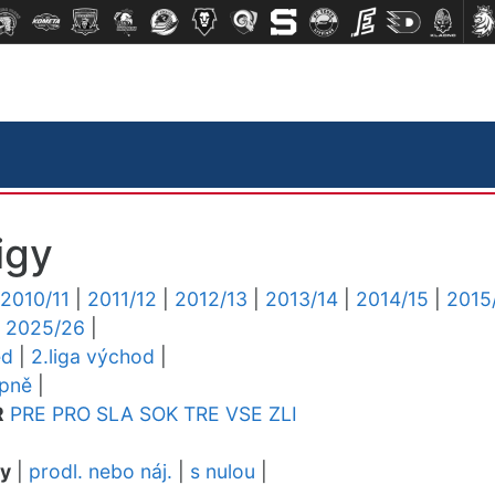
igy
2010/11
|
2011/12
|
2012/13
|
2013/14
|
2014/15
|
2015
|
2025/26
|
ed
|
2.liga východ
|
upně
|
R
PRE
PRO
SLA
SOK
TRE
VSE
ZLI
dy
|
prodl. nebo náj.
|
s nulou
|