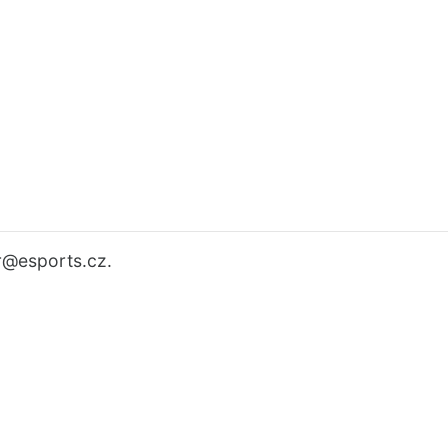
r
@esports.cz.