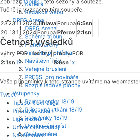
Zobrazit
tabulku
této sezóny a soutěže.
Kariéra
Tučně je vyznačen tým soupeře.
Redakce webu
DRFG Arena
23
23.11.2024
Jihlava
Poruba
6:5sn
DRFG Arena
20
13.11.2024
Poruba
Přerov
2:1sn
Schéma tribun
Četnost výsledků
Plánek areny
Virtuální prohlídka
výhry POR |
remízy |
prohry POR
Návštěvní řád
2:1sn
1x
5:6sn
1x
Veřejné bruslení
PRESS: pro novináře
Vaše připomínky k této stránce uvítáme na webmaste
Rozpis ledové plochy
Vstupenky
Tweet
Permanentky 18/19
Tipsport extraliga
Přípravná utkání 18/19
Přípravná utkání
Vstupenky 18/19
Liga mistrů
Uvolňování míst
Univerzitní souboj
Zvýhodněné
Návštěvnost