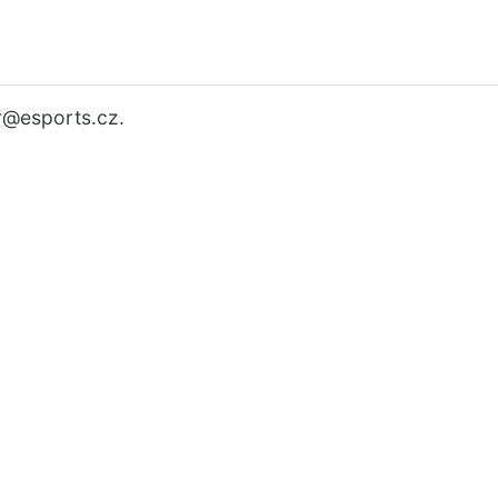
r
@esports.cz.