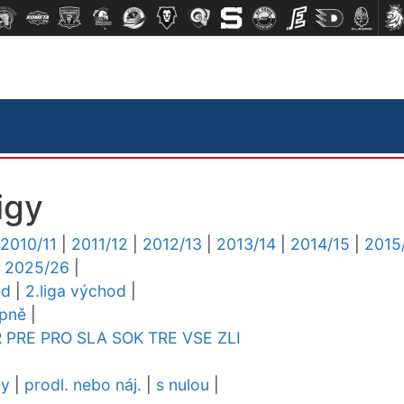
igy
2010/11
|
2011/12
|
2012/13
|
2013/14
|
2014/15
|
2015
|
2025/26
|
ed
|
2.liga východ
|
upně
|
R
PRE
PRO
SLA
SOK
TRE
VSE
ZLI
dy
|
prodl. nebo náj.
|
s nulou
|