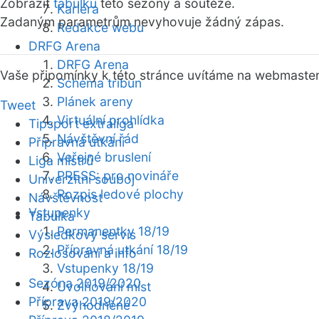
Zobrazit
tabulku
této sezóny a soutěže.
Kariéra
Zadaným parametrům nevyhovuje žádný zápas.
Redakce webu
DRFG Arena
DRFG Arena
Vaše připomínky k této stránce uvítáme na webmaste
Schéma tribun
Plánek areny
Tweet
Virtuální prohlídka
Tipsport extraliga
Návštěvní řád
Přípravná utkání
Veřejné bruslení
Liga mistrů
PRESS: pro novináře
Univerzitní souboj
Rozpis ledové plochy
Návštěvnost
Vstupenky
Tabulka
Permanentky 18/19
Výsledkový servis
Přípravná utkání 18/19
Rozlosování a info
Vstupenky 18/19
Sezóna 2019/2020
Uvolňování míst
Příprava 2019/2020
Zvýhodněné