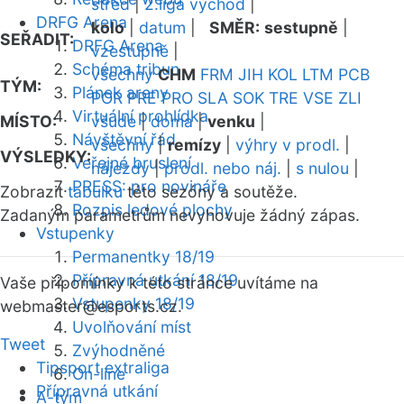
střed
|
2.liga východ
|
DRFG Arena
kolo
|
datum
|
SMĚR:
sestupně
|
SEŘADIT:
DRFG Arena
vzestupně
|
Schéma tribun
všechny
CHM
FRM
JIH
KOL
LTM
PCB
TÝM:
Plánek areny
POR
PRE
PRO
SLA
SOK
TRE
VSE
ZLI
Virtuální prohlídka
MÍSTO:
všude
|
doma
|
venku
|
Návštěvní řád
všechny
|
remízy
|
výhry v prodl.
|
VÝSLEDKY:
Veřejné bruslení
nájezdy
|
prodl. nebo náj.
|
s nulou
|
PRESS: pro novináře
Zobrazit
tabulku
této sezóny a soutěže.
Rozpis ledové plochy
Zadaným parametrům nevyhovuje žádný zápas.
Vstupenky
Permanentky 18/19
Přípravná utkání 18/19
Vaše připomínky k této stránce uvítáme na
Vstupenky 18/19
webmaster
@esports.cz.
Uvolňování míst
Tweet
Zvýhodněné
Tipsport extraliga
On-line
Přípravná utkání
A-tým