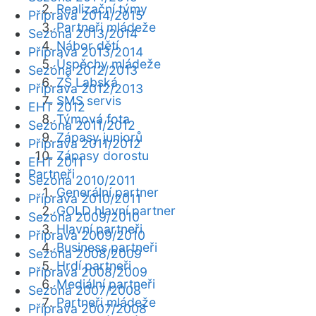
Realizační týmy
Příprava 2014/2015
Partneři mládeže
Sezóna 2013/2014
Nábor dětí
Příprava 2013/2014
Úspěchy mládeže
Sezóna 2012/2013
ZŠ Labská
Příprava 2012/2013
SMS servis
EHT 2012
Týmová fota
Sezóna 2011/2012
Zápasy juniorů
Příprava 2011/2012
Zápasy dorostu
EHT 2011
Partneři
Sezóna 2010/2011
Generální partner
Příprava 2010/2011
GOLD hlavní partner
Sezóna 2009/2010
Hlavní partneři
Příprava 2009/2010
Business partneři
Sezóna 2008/2009
Hrdí partneři
Příprava 2008/2009
Mediální partneři
Sezóna 2007/2008
Partneři mládeže
Příprava 2007/2008