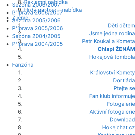
Reklamní nabídka
Sezóna 2006/2007
Hrdý partner - nabídka
Příprava 2006/2007
Žijeme
Sezóna 2005/2006
Děti dětem
Příprava 2005/2006
Jsme jedna rodina
Sezóna 2004/2005
Petr Koukal a Kometa
Příprava 2004/2005
Chlapi ŽENÁM
Hokejová tombola
Fanzóna
Království Komety
Dortiáda
Ptejte se
Fan klub informuje
Fotogalerie
Aktivní fotogalerie
Download
Hokejchat.cz