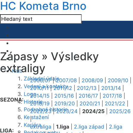
HC Kometa Brno
Zápasy »
Výsledky
extraligy
Klub
Základní údaje
2006/07
|
2007/08
|
2008/09
|
2009/10
|
Vedení a kontakty
2010/11
|
2011/12
|
2012/13
|
2013/14
|
Logo
2014/15
|
2015/16
|
2016/17
|
2017/18
|
SEZONA:
Historie
2018/19
|
2019/20
|
2020/21
|
2021/22
|
Podrobná historie
2022/23
|
2023/24
|
2024/25
|
2025/26
Ke stažení
|
Kariéra
extraliga
|
1.liga
|
2.liga západ
|
2.liga
LIGA:
Redakce webu