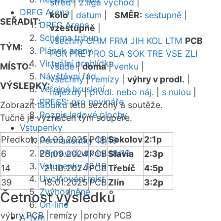
střed
|
2.liga východ
|
DRFG Arena
kolo
|
datum
|
SMĚR:
sestupně
|
SEŘADIT:
DRFG Arena
vzestupně
|
Schéma tribun
všechny
CHM
FRM
JIH
KOL
LTM
PCB
TÝM:
Plánek areny
POR
PRE
PRO
SLA
SOK
TRE
VSE
ZLI
Virtuální prohlídka
MÍSTO:
všude
|
doma
|
venku
|
Návštěvní řád
všechny
|
remízy
|
výhry v prodl.
|
VÝSLEDKY:
Veřejné bruslení
nájezdy
|
prodl. nebo náj.
|
s nulou
|
PRESS: pro novináře
Zobrazit
tabulku
této sezóny a soutěže.
Rozpis ledové plochy
Tučně je vyznačen tým soupeře.
Vstupenky
Předkolo
04.03.2025
PCB
Sokolov
2:1p
Permanentky 18/19
Přípravná utkání 18/19
6
28.09.2024
PCB
Slavia
2:3p
Vstupenky 18/19
14
21.10.2024
PCB
Třebíč
4:5p
Uvolňování míst
39
18.01.2025
PCB
Zlín
3:2p
Zvýhodněné
Četnost výsledků
On-line
výhry PCB |
remízy |
prohry PCB
A-tým