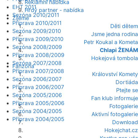
Reklamní nabídka
EHT 2011
Hrdý partner - nabídka
Sezóna 2010/2011
Žijeme
Příprava 2010/2011
Děti dětem
Sezóna 2009/2010
Jsme jedna rodina
Příprava 2009/2010
Petr Koukal a Kometa
Sezóna 2008/2009
Chlapi ŽENÁM
Příprava 2008/2009
Hokejová tombola
Sezóna 2007/2008
Fanzóna
Příprava 2007/2008
Království Komety
Sezóna 2006/2007
Dortiáda
Příprava 2006/2007
Ptejte se
Sezóna 2005/2006
Fan klub informuje
Příprava 2005/2006
Fotogalerie
Sezóna 2004/2005
Aktivní fotogalerie
Příprava 2004/2005
Download
Hokejchat.cz