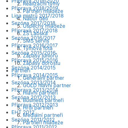
Příprava 2019/2020
Realizační týmy
Příprava 2018/2019
Partneři mládeže
Liga mistrů 2017/2018
Nábor dětí
Sezóna 2017/2018
Úspěchy mládeže
Příprava 2017/2018
ZŠ Labská
Sezóna 2016/2017
SMS servis
Příprava 2016/2017
Týmová fota
Sezóna 2015/2016
Zápasy juniorů
Příprava 2015/2016
Zápasy dorostu
Sezóna 2014/2015
Partneři
Příprava 2014/2015
Generální partner
Sezóna 2013/2014
GOLD hlavní partner
Příprava 2013/2014
Hlavní partneři
Sezóna 2012/2013
Business partneři
Příprava 2012/2013
Hrdí partneři
EHT 2012
Mediální partneři
Sezóna 2011/2012
Partneři mládeže
Příprava 2011/2012