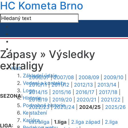
HC Kometa Brno
Zápasy »
Výsledky
extraligy
Klub
Základní údaje
2006/07
|
2007/08
|
2008/09
|
2009/10
|
Vedení a kontakty
2010/11
|
2011/12
|
2012/13
|
2013/14
|
Logo
2014/15
|
2015/16
|
2016/17
|
2017/18
|
SEZONA:
Historie
2018/19
|
2019/20
|
2020/21
|
2021/22
|
Podrobná historie
2022/23
|
2023/24
|
2024/25
|
2025/26
Ke stažení
|
Kariéra
extraliga
|
1.liga
|
2.liga západ
|
2.liga
LIGA:
Redakce webu