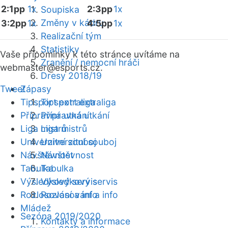
2:1pp
1x
2:3pp
1x
Soupiska
Změny v kádru
3:2pp
1x
4:5pp
1x
Realizační tým
Statistiky
Vaše připomínky k této stránce uvítáme na
Zranění / nemocní hráči
webmaster
@esports.cz.
Dresy 2018/19
Tweet
Zápasy
Tipsport extraliga
Tipsport extraliga
Přípravná utkání
Přípravná utkání
Liga mistrů
Liga mistrů
Univerzitní souboj
Univerzitní souboj
Návštěvnost
Návštěvnost
Tabulka
Tabulka
Výsledkový servis
Výsledkový servis
Rozlosování a info
Rozlosování a info
Mládež
Sezóna 2019/2020
Kontakty a informace