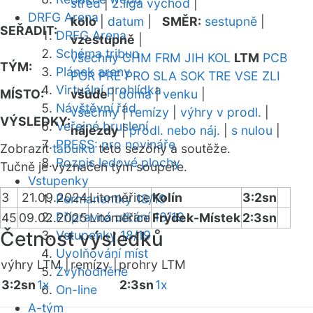
střed
|
2.liga východ
|
DRFG Arena
kolo
|
datum
|
SMĚR:
sestupně
|
SEŘADIT:
DRFG Arena
vzestupně
|
Schéma tribun
všechny
CHM
FRM
JIH
KOL
LTM
PCB
TÝM:
Plánek areny
POR
PRE
PRO
SLA
SOK
TRE
VSE
ZLI
Virtuální prohlídka
MÍSTO:
všude
|
doma
|
venku
|
Návštěvní řád
všechny
|
remízy
|
výhry v prodl.
|
VÝSLEDKY:
Veřejné bruslení
nájezdy
|
prodl. nebo náj.
|
s nulou
|
PRESS: pro novináře
Zobrazit
tabulku
této sezóny a soutěže.
Rozpis ledové plochy
Tučně je vyznačen tým soupeře.
Vstupenky
3
21.09.2024
Litoměřice
Kolín
3:2sn
Permanentky 18/19
Přípravná utkání 18/19
45
09.02.2025
Litoměřice
Frýdek-Místek
2:3sn
Četnost výsledků
Vstupenky 18/19
Uvolňování míst
výhry LTM |
remízy |
prohry LTM
Zvýhodněné
3:2sn
1x
2:3sn
1x
On-line
A-tým