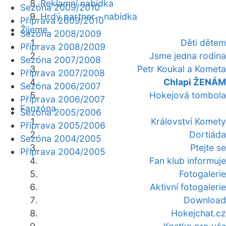
Reklamní nabídka
Sezóna 2009/2010
Hrdý partner - nabídka
Příprava 2009/2010
Žijeme
Sezóna 2008/2009
Děti dětem
Příprava 2008/2009
Jsme jedna rodina
Sezóna 2007/2008
Petr Koukal a Kometa
Příprava 2007/2008
Chlapi ŽENÁM
Sezóna 2006/2007
Hokejová tombola
Příprava 2006/2007
Fanzóna
Sezóna 2005/2006
Království Komety
Příprava 2005/2006
Dortiáda
Sezóna 2004/2005
Ptejte se
Příprava 2004/2005
Fan klub informuje
Fotogalerie
Aktivní fotogalerie
Download
Hokejchat.cz