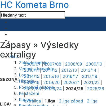
HC Kometa Brno
Zápasy »
Výsledky
extraligy
Klub
Základní údaje
2006/07
|
2007/08
|
2008/09
|
2009/10
|
Vedení a kontakty
2010/11
|
2011/12
|
2012/13
|
2013/14
|
Logo
2014/15
|
2015/16
|
2016/17
|
2017/18
|
SEZONA:
Historie
2018/19
|
2019/20
|
2020/21
|
2021/22
|
Podrobná historie
2022/23
|
2023/24
|
2024/25
|
2025/26
Ke stažení
|
Kariéra
extraliga
|
1.liga
|
2.liga západ
|
2.liga
LIGA:
Redakce webu