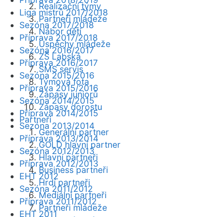
Realizační týmy
Liga mistrů 2017/2018
Partneři mládeže
Sezóna 2017/2018
Nábor dětí
Příprava 2017/2018
Úspěchy mládeže
Sezóna 2016/2017
ZŠ Labská
Příprava 2016/2017
SMS servis
Sezóna 2015/2016
Týmová fota
Příprava 2015/2016
Zápasy juniorů
Sezóna 2014/2015
Zápasy dorostu
Příprava 2014/2015
Partneři
Sezóna 2013/2014
Generální partner
Příprava 2013/2014
GOLD hlavní partner
Sezóna 2012/2013
Hlavní partneři
Příprava 2012/2013
Business partneři
EHT 2012
Hrdí partneři
Sezóna 2011/2012
Mediální partneři
Příprava 2011/2012
Partneři mládeže
EHT 2011