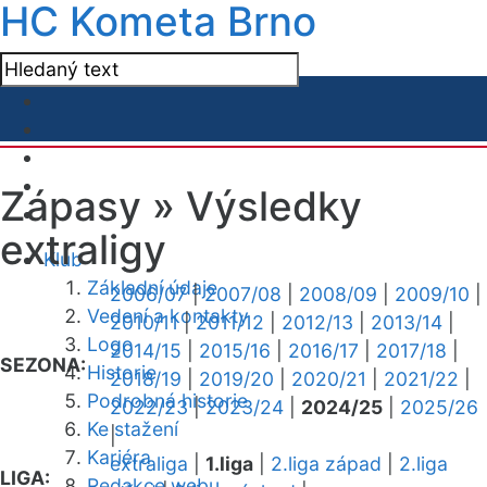
HC Kometa Brno
Zápasy »
Výsledky
extraligy
Klub
Základní údaje
2006/07
|
2007/08
|
2008/09
|
2009/10
|
Vedení a kontakty
2010/11
|
2011/12
|
2012/13
|
2013/14
|
Logo
2014/15
|
2015/16
|
2016/17
|
2017/18
|
SEZONA:
Historie
2018/19
|
2019/20
|
2020/21
|
2021/22
|
Podrobná historie
2022/23
|
2023/24
|
2024/25
|
2025/26
Ke stažení
|
Kariéra
extraliga
|
1.liga
|
2.liga západ
|
2.liga
LIGA:
Redakce webu