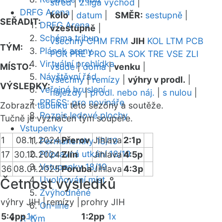
střed
|
2.liga východ
|
DRFG Arena
kolo
|
datum
|
SMĚR:
sestupně
|
SEŘADIT:
DRFG Arena
vzestupně
|
Schéma tribun
všechny
CHM
FRM
JIH
KOL
LTM
PCB
TÝM:
Plánek areny
POR
PRE
PRO
SLA
SOK
TRE
VSE
ZLI
Virtuální prohlídka
MÍSTO:
všude
|
doma
|
venku
|
Návštěvní řád
všechny
|
remízy
|
výhry v prodl.
|
VÝSLEDKY:
Veřejné bruslení
nájezdy
|
prodl. nebo náj.
|
s nulou
|
PRESS: pro novináře
Zobrazit
tabulku
této sezóny a soutěže.
Rozpis ledové plochy
Tučně je vyznačen tým soupeře.
Vstupenky
1
08.11.2024
Přerov
Jihlava
2:1p
Permanentky 18/19
Přípravná utkání 18/19
17
30.10.2024
Zlín
Jihlava
4:5p
Vstupenky 18/19
36
08.01.2025
Poruba
Jihlava
4:3p
Uvolňování míst
Četnost výsledků
Zvýhodněné
výhry JIH |
remízy |
prohry JIH
On-line
5:4pp
1x
1:2pp
1x
A-tým