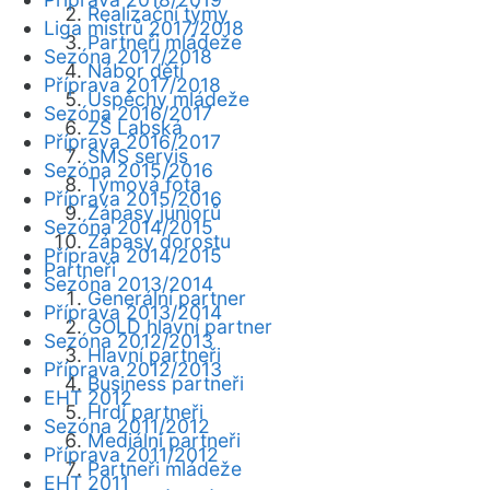
Realizační týmy
Liga mistrů 2017/2018
Partneři mládeže
Sezóna 2017/2018
Nábor dětí
Příprava 2017/2018
Úspěchy mládeže
Sezóna 2016/2017
ZŠ Labská
Příprava 2016/2017
SMS servis
Sezóna 2015/2016
Týmová fota
Příprava 2015/2016
Zápasy juniorů
Sezóna 2014/2015
Zápasy dorostu
Příprava 2014/2015
Partneři
Sezóna 2013/2014
Generální partner
Příprava 2013/2014
GOLD hlavní partner
Sezóna 2012/2013
Hlavní partneři
Příprava 2012/2013
Business partneři
EHT 2012
Hrdí partneři
Sezóna 2011/2012
Mediální partneři
Příprava 2011/2012
Partneři mládeže
EHT 2011