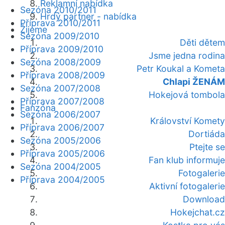
Reklamní nabídka
Sezóna 2010/2011
Hrdý partner - nabídka
Příprava 2010/2011
Žijeme
Sezóna 2009/2010
Děti dětem
Příprava 2009/2010
Jsme jedna rodina
Sezóna 2008/2009
Petr Koukal a Kometa
Příprava 2008/2009
Chlapi ŽENÁM
Sezóna 2007/2008
Hokejová tombola
Příprava 2007/2008
Fanzóna
Sezóna 2006/2007
Království Komety
Příprava 2006/2007
Dortiáda
Sezóna 2005/2006
Ptejte se
Příprava 2005/2006
Fan klub informuje
Sezóna 2004/2005
Fotogalerie
Příprava 2004/2005
Aktivní fotogalerie
Download
Hokejchat.cz