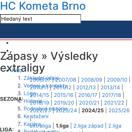
HC Kometa Brno
Zápasy »
Výsledky
extraligy
Klub
Základní údaje
2006/07
|
2007/08
|
2008/09
|
2009/10
|
Vedení a kontakty
2010/11
|
2011/12
|
2012/13
|
2013/14
|
Logo
2014/15
|
2015/16
|
2016/17
|
2017/18
|
SEZONA:
Historie
2018/19
|
2019/20
|
2020/21
|
2021/22
|
Podrobná historie
2022/23
|
2023/24
|
2024/25
|
2025/26
Ke stažení
|
Kariéra
extraliga
|
1.liga
|
2.liga západ
|
2.liga
LIGA:
Redakce webu