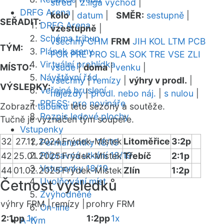
střed
|
2.liga východ
|
DRFG Arena
kolo
|
datum
|
SMĚR:
sestupně
|
SEŘADIT:
DRFG Arena
vzestupně
|
Schéma tribun
všechny
CHM
FRM
JIH
KOL
LTM
PCB
TÝM:
Plánek areny
POR
PRE
PRO
SLA
SOK
TRE
VSE
ZLI
Virtuální prohlídka
MÍSTO:
všude
|
doma
|
venku
|
Návštěvní řád
všechny
|
remízy
|
výhry v prodl.
|
VÝSLEDKY:
Veřejné bruslení
nájezdy
|
prodl. nebo náj.
|
s nulou
|
PRESS: pro novináře
Zobrazit
tabulku
této sezóny a soutěže.
Rozpis ledové plochy
Tučně je vyznačen tým soupeře.
Vstupenky
32
27.12.2024
Frýdek-Místek
Litoměřice
3:2p
Permanentky 18/19
Přípravná utkání 18/19
42
25.01.2025
Frýdek-Místek
Třebíč
2:1p
Vstupenky 18/19
44
01.02.2025
Frýdek-Místek
Zlín
1:2p
Uvolňování míst
Četnost výsledků
Zvýhodněné
výhry FRM |
remízy |
prohry FRM
On-line
2:1pp
1x
1:2pp
1x
A-tým