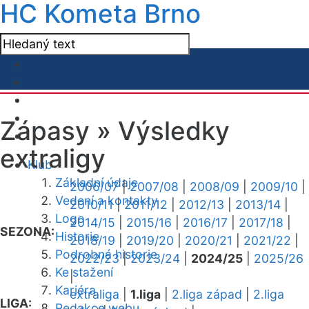
HC Kometa Brno
Zápasy »
Výsledky
extraligy
Klub
Základní údaje
2006/07
|
2007/08
|
2008/09
|
2009/10
|
Vedení a kontakty
2010/11
|
2011/12
|
2012/13
|
2013/14
|
Logo
2014/15
|
2015/16
|
2016/17
|
2017/18
|
SEZONA:
Historie
2018/19
|
2019/20
|
2020/21
|
2021/22
|
Podrobná historie
2022/23
|
2023/24
|
2024/25
|
2025/26
Ke stažení
|
Kariéra
extraliga
|
1.liga
|
2.liga západ
|
2.liga
LIGA:
Redakce webu