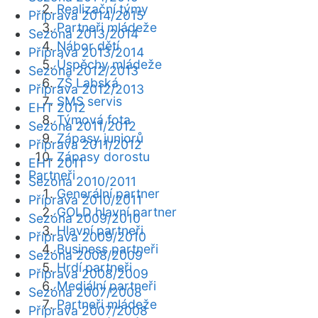
Realizační týmy
Příprava 2014/2015
Partneři mládeže
Sezóna 2013/2014
Nábor dětí
Příprava 2013/2014
Úspěchy mládeže
Sezóna 2012/2013
ZŠ Labská
Příprava 2012/2013
SMS servis
EHT 2012
Týmová fota
Sezóna 2011/2012
Zápasy juniorů
Příprava 2011/2012
Zápasy dorostu
EHT 2011
Partneři
Sezóna 2010/2011
Generální partner
Příprava 2010/2011
GOLD hlavní partner
Sezóna 2009/2010
Hlavní partneři
Příprava 2009/2010
Business partneři
Sezóna 2008/2009
Hrdí partneři
Příprava 2008/2009
Mediální partneři
Sezóna 2007/2008
Partneři mládeže
Příprava 2007/2008