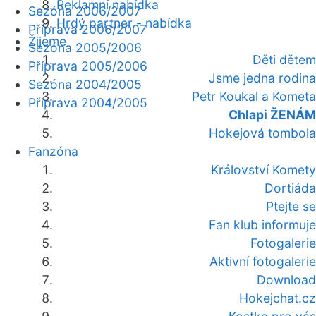
Reklamní nabídka
Sezóna 2006/2007
Hrdý partner - nabídka
Příprava 2006/2007
Žijeme
Sezóna 2005/2006
Děti dětem
Příprava 2005/2006
Jsme jedna rodina
Sezóna 2004/2005
Petr Koukal a Kometa
Příprava 2004/2005
Chlapi ŽENÁM
Hokejová tombola
Fanzóna
Království Komety
Dortiáda
Ptejte se
Fan klub informuje
Fotogalerie
Aktivní fotogalerie
Download
Hokejchat.cz