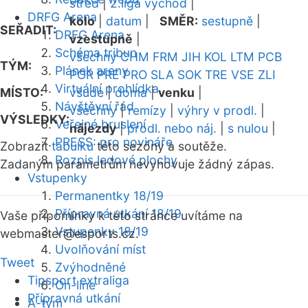
střed
|
2.liga východ
|
DRFG Arena
kolo
|
datum
|
SMĚR:
sestupně
|
SEŘADIT:
DRFG Arena
vzestupně
|
Schéma tribun
všechny
CHM
FRM
JIH
KOL
LTM
PCB
TÝM:
Plánek areny
POR
PRE
PRO
SLA
SOK
TRE
VSE
ZLI
Virtuální prohlídka
MÍSTO:
všude
|
doma
|
venku
|
Návštěvní řád
všechny
|
remízy
|
výhry v prodl.
|
VÝSLEDKY:
Veřejné bruslení
nájezdy
|
prodl. nebo náj.
|
s nulou
|
PRESS: pro novináře
Zobrazit
tabulku
této sezóny a soutěže.
Rozpis ledové plochy
Zadaným parametrům nevyhovuje žádný zápas.
Vstupenky
Permanentky 18/19
Přípravná utkání 18/19
Vaše připomínky k této stránce uvítáme na
Vstupenky 18/19
webmaster
@esports.cz.
Uvolňování míst
Tweet
Zvýhodněné
Tipsport extraliga
On-line
Přípravná utkání
A-tým