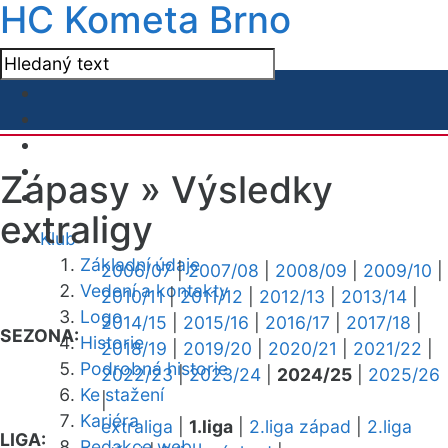
HC Kometa Brno
Zápasy »
Výsledky
extraligy
Klub
Základní údaje
2006/07
|
2007/08
|
2008/09
|
2009/10
|
Vedení a kontakty
2010/11
|
2011/12
|
2012/13
|
2013/14
|
Logo
2014/15
|
2015/16
|
2016/17
|
2017/18
|
SEZONA:
Historie
2018/19
|
2019/20
|
2020/21
|
2021/22
|
Podrobná historie
2022/23
|
2023/24
|
2024/25
|
2025/26
Ke stažení
|
Kariéra
extraliga
|
1.liga
|
2.liga západ
|
2.liga
LIGA:
Redakce webu