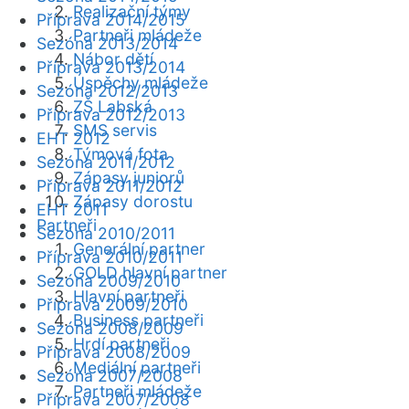
Realizační týmy
Příprava 2014/2015
Partneři mládeže
Sezóna 2013/2014
Nábor dětí
Příprava 2013/2014
Úspěchy mládeže
Sezóna 2012/2013
ZŠ Labská
Příprava 2012/2013
SMS servis
EHT 2012
Týmová fota
Sezóna 2011/2012
Zápasy juniorů
Příprava 2011/2012
Zápasy dorostu
EHT 2011
Partneři
Sezóna 2010/2011
Generální partner
Příprava 2010/2011
GOLD hlavní partner
Sezóna 2009/2010
Hlavní partneři
Příprava 2009/2010
Business partneři
Sezóna 2008/2009
Hrdí partneři
Příprava 2008/2009
Mediální partneři
Sezóna 2007/2008
Partneři mládeže
Příprava 2007/2008