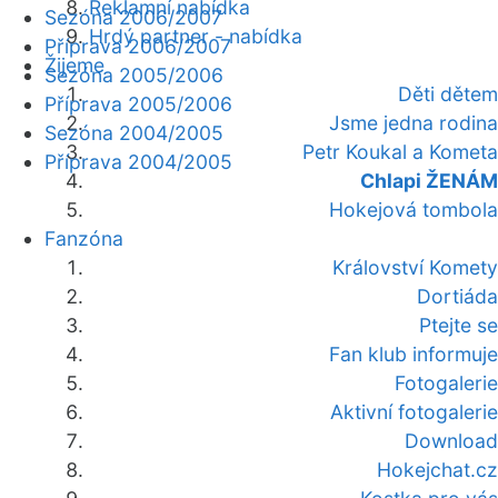
Reklamní nabídka
Sezóna 2006/2007
Hrdý partner - nabídka
Příprava 2006/2007
Žijeme
Sezóna 2005/2006
Děti dětem
Příprava 2005/2006
Jsme jedna rodina
Sezóna 2004/2005
Petr Koukal a Kometa
Příprava 2004/2005
Chlapi ŽENÁM
Hokejová tombola
Fanzóna
Království Komety
Dortiáda
Ptejte se
Fan klub informuje
Fotogalerie
Aktivní fotogalerie
Download
Hokejchat.cz