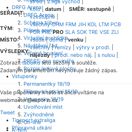
střed
|
2.liga východ
|
DRFG Arena
kolo
|
datum
|
SMĚR:
sestupně
|
SEŘADIT:
DRFG Arena
vzestupně
|
Schéma tribun
všechny
CHM
FRM
JIH
KOL
LTM
PCB
TÝM:
Plánek areny
POR
PRE
PRO
SLA
SOK
TRE
VSE
ZLI
Virtuální prohlídka
MÍSTO:
všude
|
doma
|
venku
|
Návštěvní řád
všechny
|
remízy
|
výhry v prodl.
|
VÝSLEDKY:
Veřejné bruslení
nájezdy
|
prodl. nebo náj.
|
s nulou
|
PRESS: pro novináře
Zobrazit
tabulku
této sezóny a soutěže.
Rozpis ledové plochy
Zadaným parametrům nevyhovuje žádný zápas.
Vstupenky
Permanentky 18/19
Přípravná utkání 18/19
Vaše připomínky k této stránce uvítáme na
Vstupenky 18/19
webmaster
@esports.cz.
Uvolňování míst
Tweet
Zvýhodněné
Tipsport extraliga
On-line
Přípravná utkání
A-tým