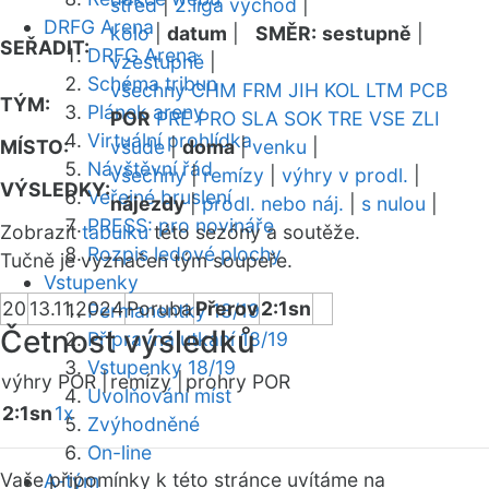
střed
|
2.liga východ
|
DRFG Arena
kolo
|
datum
|
SMĚR:
sestupně
|
SEŘADIT:
DRFG Arena
vzestupně
|
Schéma tribun
všechny
CHM
FRM
JIH
KOL
LTM
PCB
TÝM:
Plánek areny
POR
PRE
PRO
SLA
SOK
TRE
VSE
ZLI
Virtuální prohlídka
MÍSTO:
všude
|
doma
|
venku
|
Návštěvní řád
všechny
|
remízy
|
výhry v prodl.
|
VÝSLEDKY:
Veřejné bruslení
nájezdy
|
prodl. nebo náj.
|
s nulou
|
PRESS: pro novináře
Zobrazit
tabulku
této sezóny a soutěže.
Rozpis ledové plochy
Tučně je vyznačen tým soupeře.
Vstupenky
20
13.11.2024
Poruba
Přerov
2:1sn
Permanentky 18/19
Četnost výsledků
Přípravná utkání 18/19
Vstupenky 18/19
výhry POR |
remízy |
prohry POR
Uvolňování míst
2:1sn
1x
Zvýhodněné
On-line
Vaše připomínky k této stránce uvítáme na
A-tým