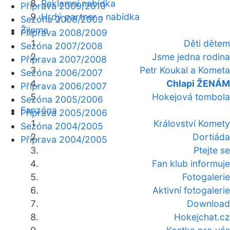
Reklamní nabídka
Příprava 2009/2010
Hrdý partner - nabídka
Sezóna 2008/2009
Žijeme
Příprava 2008/2009
Děti dětem
Sezóna 2007/2008
Jsme jedna rodina
Příprava 2007/2008
Petr Koukal a Kometa
Sezóna 2006/2007
Chlapi ŽENÁM
Příprava 2006/2007
Hokejová tombola
Sezóna 2005/2006
Fanzóna
Příprava 2005/2006
Království Komety
Sezóna 2004/2005
Dortiáda
Příprava 2004/2005
Ptejte se
Fan klub informuje
Fotogalerie
Aktivní fotogalerie
Download
Hokejchat.cz