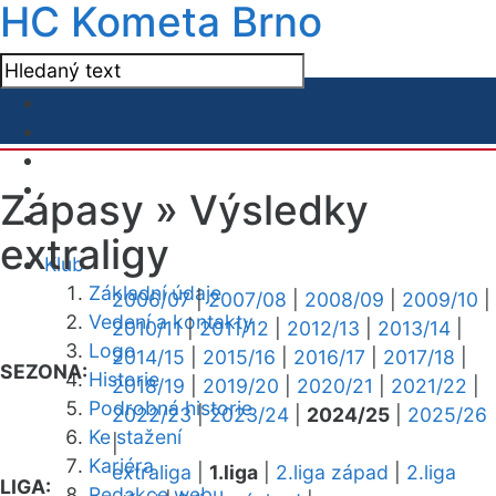
HC Kometa Brno
Zápasy »
Výsledky
extraligy
Klub
Základní údaje
2006/07
|
2007/08
|
2008/09
|
2009/10
|
Vedení a kontakty
2010/11
|
2011/12
|
2012/13
|
2013/14
|
Logo
2014/15
|
2015/16
|
2016/17
|
2017/18
|
SEZONA:
Historie
2018/19
|
2019/20
|
2020/21
|
2021/22
|
Podrobná historie
2022/23
|
2023/24
|
2024/25
|
2025/26
Ke stažení
|
Kariéra
extraliga
|
1.liga
|
2.liga západ
|
2.liga
LIGA:
Redakce webu