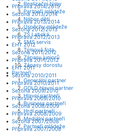
Realizační týmy
Příprava 2014/2015
Partneři mládeže
Sezóna 2013/2014
Nábor dětí
Příprava 2013/2014
Úspěchy mládeže
Sezóna 2012/2013
ZŠ Labská
Příprava 2012/2013
SMS servis
EHT 2012
Týmová fota
Sezóna 2011/2012
Zápasy juniorů
Příprava 2011/2012
Zápasy dorostu
EHT 2011
Partneři
Sezóna 2010/2011
Generální partner
Příprava 2010/2011
GOLD hlavní partner
Sezóna 2009/2010
Hlavní partneři
Příprava 2009/2010
Business partneři
Sezóna 2008/2009
Hrdí partneři
Příprava 2008/2009
Mediální partneři
Sezóna 2007/2008
Partneři mládeže
Příprava 2007/2008