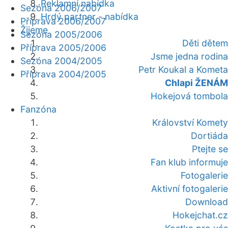
Reklamní nabídka
Sezóna 2006/2007
Hrdý partner - nabídka
Příprava 2006/2007
Žijeme
Sezóna 2005/2006
Děti dětem
Příprava 2005/2006
Jsme jedna rodina
Sezóna 2004/2005
Petr Koukal a Kometa
Příprava 2004/2005
Chlapi ŽENÁM
Hokejová tombola
Fanzóna
Království Komety
Dortiáda
Ptejte se
Fan klub informuje
Fotogalerie
Aktivní fotogalerie
Download
Hokejchat.cz