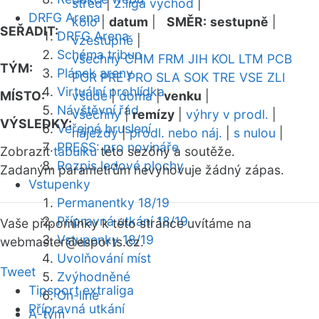
střed
|
2.liga východ
|
DRFG Arena
kolo
|
datum
|
SMĚR:
sestupně
|
SEŘADIT:
DRFG Arena
vzestupně
|
Schéma tribun
všechny
CHM
FRM
JIH
KOL
LTM
PCB
TÝM:
Plánek areny
POR
PRE
PRO
SLA
SOK
TRE
VSE
ZLI
Virtuální prohlídka
MÍSTO:
všude
|
doma
|
venku
|
Návštěvní řád
všechny
|
remízy
|
výhry v prodl.
|
VÝSLEDKY:
Veřejné bruslení
nájezdy
|
prodl. nebo náj.
|
s nulou
|
PRESS: pro novináře
Zobrazit
tabulku
této sezóny a soutěže.
Rozpis ledové plochy
Zadaným parametrům nevyhovuje žádný zápas.
Vstupenky
Permanentky 18/19
Přípravná utkání 18/19
Vaše připomínky k této stránce uvítáme na
Vstupenky 18/19
webmaster
@esports.cz.
Uvolňování míst
Tweet
Zvýhodněné
Tipsport extraliga
On-line
Přípravná utkání
A-tým