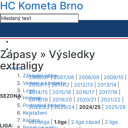
HC Kometa Brno
Zápasy »
Výsledky
extraligy
Klub
Základní údaje
2006/07
|
2007/08
|
2008/09
|
2009/10
|
Vedení a kontakty
2010/11
|
2011/12
|
2012/13
|
2013/14
|
Logo
2014/15
|
2015/16
|
2016/17
|
2017/18
|
SEZONA:
Historie
2018/19
|
2019/20
|
2020/21
|
2021/22
|
Podrobná historie
2022/23
|
2023/24
|
2024/25
|
2025/26
Ke stažení
|
Kariéra
extraliga
|
1.liga
|
2.liga západ
|
2.liga
LIGA:
Redakce webu