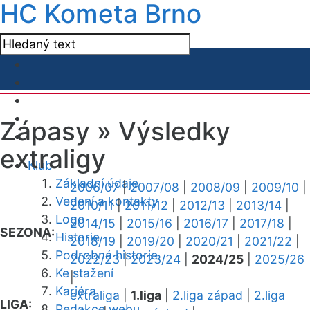
HC Kometa Brno
Zápasy »
Výsledky
extraligy
Klub
Základní údaje
2006/07
|
2007/08
|
2008/09
|
2009/10
|
Vedení a kontakty
2010/11
|
2011/12
|
2012/13
|
2013/14
|
Logo
2014/15
|
2015/16
|
2016/17
|
2017/18
|
SEZONA:
Historie
2018/19
|
2019/20
|
2020/21
|
2021/22
|
Podrobná historie
2022/23
|
2023/24
|
2024/25
|
2025/26
Ke stažení
|
Kariéra
extraliga
|
1.liga
|
2.liga západ
|
2.liga
LIGA:
Redakce webu