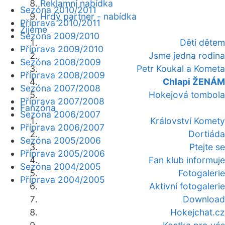
Reklamní nabídka
Sezóna 2010/2011
Hrdý partner - nabídka
Příprava 2010/2011
Žijeme
Sezóna 2009/2010
Děti dětem
Příprava 2009/2010
Jsme jedna rodina
Sezóna 2008/2009
Petr Koukal a Kometa
Příprava 2008/2009
Chlapi ŽENÁM
Sezóna 2007/2008
Hokejová tombola
Příprava 2007/2008
Fanzóna
Sezóna 2006/2007
Království Komety
Příprava 2006/2007
Dortiáda
Sezóna 2005/2006
Ptejte se
Příprava 2005/2006
Fan klub informuje
Sezóna 2004/2005
Fotogalerie
Příprava 2004/2005
Aktivní fotogalerie
Download
Hokejchat.cz