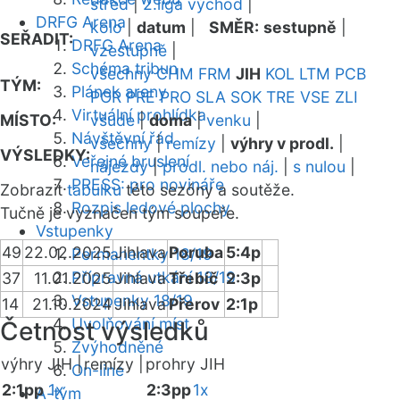
střed
|
2.liga východ
|
DRFG Arena
kolo
|
datum
|
SMĚR:
sestupně
|
SEŘADIT:
DRFG Arena
vzestupně
|
Schéma tribun
všechny
CHM
FRM
JIH
KOL
LTM
PCB
TÝM:
Plánek areny
POR
PRE
PRO
SLA
SOK
TRE
VSE
ZLI
Virtuální prohlídka
MÍSTO:
všude
|
doma
|
venku
|
Návštěvní řád
všechny
|
remízy
|
výhry v prodl.
|
VÝSLEDKY:
Veřejné bruslení
nájezdy
|
prodl. nebo náj.
|
s nulou
|
PRESS: pro novináře
Zobrazit
tabulku
této sezóny a soutěže.
Rozpis ledové plochy
Tučně je vyznačen tým soupeře.
Vstupenky
49
22.02.2025
Jihlava
Poruba
5:4p
Permanentky 18/19
Přípravná utkání 18/19
37
11.01.2025
Jihlava
Třebíč
2:3p
Vstupenky 18/19
14
21.10.2024
Jihlava
Přerov
2:1p
Uvolňování míst
Četnost výsledků
Zvýhodněné
výhry JIH |
remízy |
prohry JIH
On-line
2:1pp
1x
2:3pp
1x
A-tým