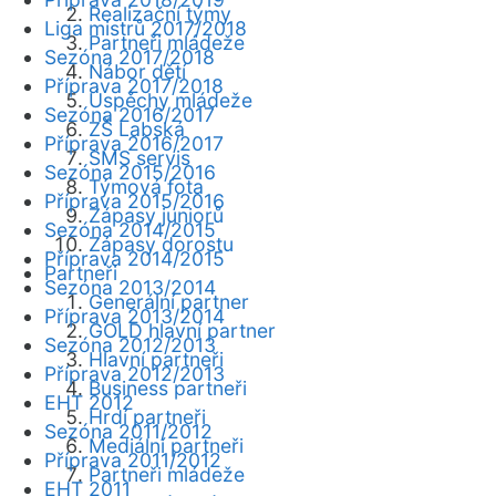
Realizační týmy
Liga mistrů 2017/2018
Partneři mládeže
Sezóna 2017/2018
Nábor dětí
Příprava 2017/2018
Úspěchy mládeže
Sezóna 2016/2017
ZŠ Labská
Příprava 2016/2017
SMS servis
Sezóna 2015/2016
Týmová fota
Příprava 2015/2016
Zápasy juniorů
Sezóna 2014/2015
Zápasy dorostu
Příprava 2014/2015
Partneři
Sezóna 2013/2014
Generální partner
Příprava 2013/2014
GOLD hlavní partner
Sezóna 2012/2013
Hlavní partneři
Příprava 2012/2013
Business partneři
EHT 2012
Hrdí partneři
Sezóna 2011/2012
Mediální partneři
Příprava 2011/2012
Partneři mládeže
EHT 2011