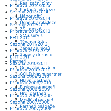
Realizační týmy
Příprava 2014/2015
Partneři mládeže
Sezóna 2013/2014
Nábor dětí
Příprava 2013/2014
Úspěchy mládeže
Sezóna 2012/2013
ZŠ Labská
Příprava 2012/2013
SMS servis
EHT 2012
Týmová fota
Sezóna 2011/2012
Zápasy juniorů
Příprava 2011/2012
Zápasy dorostu
EHT 2011
Partneři
Sezóna 2010/2011
Generální partner
Příprava 2010/2011
GOLD hlavní partner
Sezóna 2009/2010
Hlavní partneři
Příprava 2009/2010
Business partneři
Sezóna 2008/2009
Hrdí partneři
Příprava 2008/2009
Mediální partneři
Sezóna 2007/2008
Partneři mládeže
Příprava 2007/2008