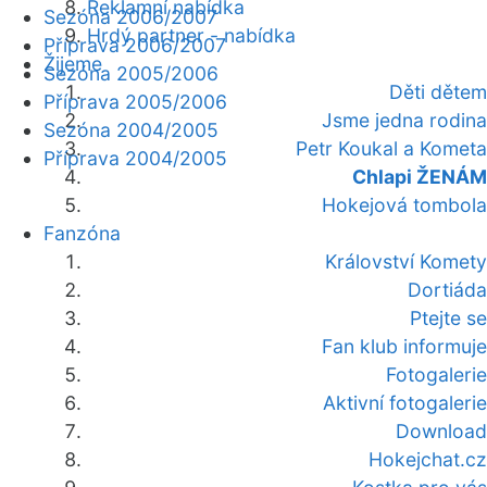
Reklamní nabídka
Sezóna 2006/2007
Hrdý partner - nabídka
Příprava 2006/2007
Žijeme
Sezóna 2005/2006
Děti dětem
Příprava 2005/2006
Jsme jedna rodina
Sezóna 2004/2005
Petr Koukal a Kometa
Příprava 2004/2005
Chlapi ŽENÁM
Hokejová tombola
Fanzóna
Království Komety
Dortiáda
Ptejte se
Fan klub informuje
Fotogalerie
Aktivní fotogalerie
Download
Hokejchat.cz