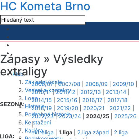
HC Kometa Brno
Zápasy »
Výsledky
extraligy
Klub
Základní údaje
2006/07
|
2007/08
|
2008/09
|
2009/10
|
Vedení a kontakty
2010/11
|
2011/12
|
2012/13
|
2013/14
|
Logo
2014/15
|
2015/16
|
2016/17
|
2017/18
|
SEZONA:
Historie
2018/19
|
2019/20
|
2020/21
|
2021/22
|
Podrobná historie
2022/23
|
2023/24
|
2024/25
|
2025/26
Ke stažení
|
Kariéra
extraliga
|
1.liga
|
2.liga západ
|
2.liga
LIGA:
Redakce webu