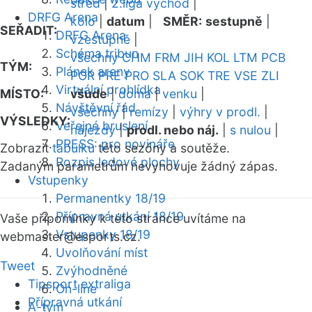
střed
|
2.liga východ
|
DRFG Arena
kolo
|
datum
|
SMĚR:
sestupně
|
SEŘADIT:
DRFG Arena
vzestupně
|
Schéma tribun
všechny
CHM
FRM
JIH
KOL
LTM
PCB
TÝM:
Plánek areny
POR
PRE
PRO
SLA
SOK
TRE
VSE
ZLI
Virtuální prohlídka
MÍSTO:
všude
|
doma
|
venku
|
Návštěvní řád
všechny
|
remízy
|
výhry v prodl.
|
VÝSLEDKY:
Veřejné bruslení
nájezdy
|
prodl. nebo náj.
|
s nulou
|
PRESS: pro novináře
Zobrazit
tabulku
této sezóny a soutěže.
Rozpis ledové plochy
Zadaným parametrům nevyhovuje žádný zápas.
Vstupenky
Permanentky 18/19
Přípravná utkání 18/19
Vaše připomínky k této stránce uvítáme na
Vstupenky 18/19
webmaster
@esports.cz.
Uvolňování míst
Tweet
Zvýhodněné
Tipsport extraliga
On-line
Přípravná utkání
A-tým