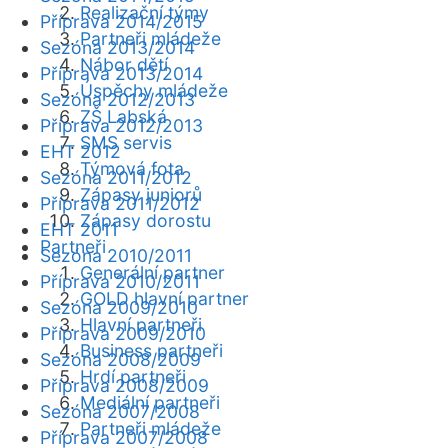
Realizační týmy
Příprava 2014/2015
Partneři mládeže
Sezóna 2013/2014
Nábor dětí
Příprava 2013/2014
Úspěchy mládeže
Sezóna 2012/2013
ZŠ Labská
Příprava 2012/2013
SMS servis
EHT 2012
Týmová fota
Sezóna 2011/2012
Zápasy juniorů
Příprava 2011/2012
Zápasy dorostu
EHT 2011
Partneři
Sezóna 2010/2011
Generální partner
Příprava 2010/2011
GOLD hlavní partner
Sezóna 2009/2010
Hlavní partneři
Příprava 2009/2010
Business partneři
Sezóna 2008/2009
Hrdí partneři
Příprava 2008/2009
Mediální partneři
Sezóna 2007/2008
Partneři mládeže
Příprava 2007/2008