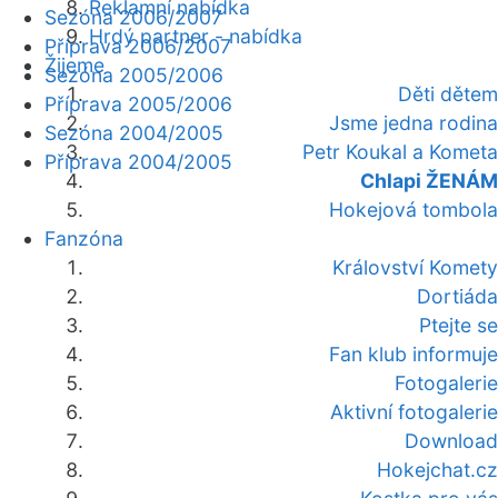
Reklamní nabídka
Sezóna 2006/2007
Hrdý partner - nabídka
Příprava 2006/2007
Žijeme
Sezóna 2005/2006
Děti dětem
Příprava 2005/2006
Jsme jedna rodina
Sezóna 2004/2005
Petr Koukal a Kometa
Příprava 2004/2005
Chlapi ŽENÁM
Hokejová tombola
Fanzóna
Království Komety
Dortiáda
Ptejte se
Fan klub informuje
Fotogalerie
Aktivní fotogalerie
Download
Hokejchat.cz