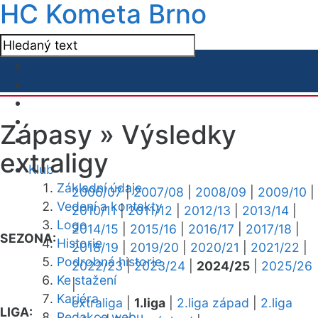
HC Kometa Brno
Zápasy »
Výsledky
extraligy
Klub
Základní údaje
2006/07
|
2007/08
|
2008/09
|
2009/10
|
Vedení a kontakty
2010/11
|
2011/12
|
2012/13
|
2013/14
|
Logo
2014/15
|
2015/16
|
2016/17
|
2017/18
|
SEZONA:
Historie
2018/19
|
2019/20
|
2020/21
|
2021/22
|
Podrobná historie
2022/23
|
2023/24
|
2024/25
|
2025/26
Ke stažení
|
Kariéra
extraliga
|
1.liga
|
2.liga západ
|
2.liga
LIGA:
Redakce webu