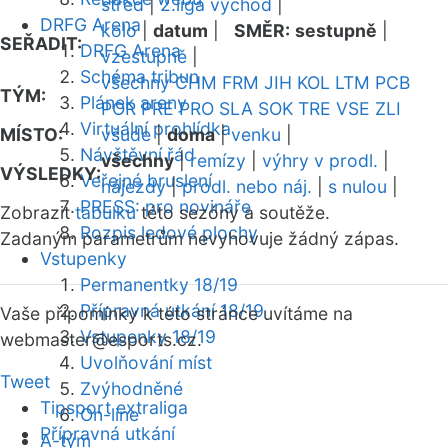
střed
|
2.liga východ
|
DRFG Arena
kolo
|
datum
|
SMĚR:
sestupně
|
SEŘADIT:
DRFG Arena
vzestupně
|
Schéma tribun
všechny
CHM
FRM
JIH
KOL
LTM
PCB
TÝM:
Plánek areny
POR
PRE
PRO
SLA
SOK
TRE
VSE
ZLI
Virtuální prohlídka
MÍSTO:
všude
|
doma
|
venku
|
Návštěvní řád
všechny
|
remízy
|
výhry v prodl.
|
VÝSLEDKY:
Veřejné bruslení
nájezdy
|
prodl. nebo náj.
|
s nulou
|
PRESS: pro novináře
Zobrazit
tabulku
této sezóny a soutěže.
Rozpis ledové plochy
Zadaným parametrům nevyhovuje žádný zápas.
Vstupenky
Permanentky 18/19
Přípravná utkání 18/19
Vaše připomínky k této stránce uvítáme na
Vstupenky 18/19
webmaster
@esports.cz.
Uvolňování míst
Tweet
Zvýhodněné
Tipsport extraliga
On-line
Přípravná utkání
A-tým