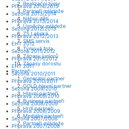
Realizační týmy
Příprava 2014/2015
Partneři mládeže
Sezóna 2013/2014
Nábor dětí
Příprava 2013/2014
Úspěchy mládeže
Sezóna 2012/2013
ZŠ Labská
Příprava 2012/2013
SMS servis
EHT 2012
Týmová fota
Sezóna 2011/2012
Zápasy juniorů
Příprava 2011/2012
Zápasy dorostu
EHT 2011
Partneři
Sezóna 2010/2011
Generální partner
Příprava 2010/2011
GOLD hlavní partner
Sezóna 2009/2010
Hlavní partneři
Příprava 2009/2010
Business partneři
Sezóna 2008/2009
Hrdí partneři
Příprava 2008/2009
Mediální partneři
Sezóna 2007/2008
Partneři mládeže
Příprava 2007/2008