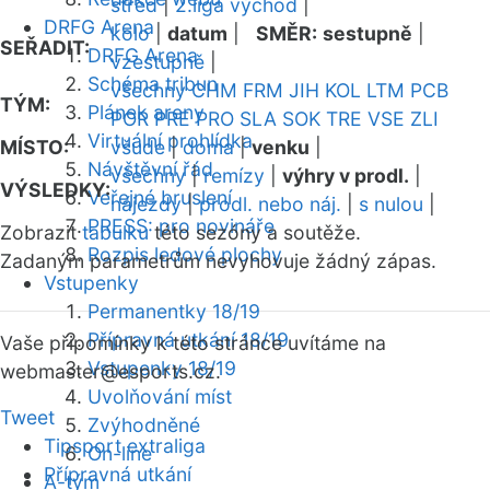
střed
|
2.liga východ
|
DRFG Arena
kolo
|
datum
|
SMĚR:
sestupně
|
SEŘADIT:
DRFG Arena
vzestupně
|
Schéma tribun
všechny
CHM
FRM
JIH
KOL
LTM
PCB
TÝM:
Plánek areny
POR
PRE
PRO
SLA
SOK
TRE
VSE
ZLI
Virtuální prohlídka
MÍSTO:
všude
|
doma
|
venku
|
Návštěvní řád
všechny
|
remízy
|
výhry v prodl.
|
VÝSLEDKY:
Veřejné bruslení
nájezdy
|
prodl. nebo náj.
|
s nulou
|
PRESS: pro novináře
Zobrazit
tabulku
této sezóny a soutěže.
Rozpis ledové plochy
Zadaným parametrům nevyhovuje žádný zápas.
Vstupenky
Permanentky 18/19
Přípravná utkání 18/19
Vaše připomínky k této stránce uvítáme na
Vstupenky 18/19
webmaster
@esports.cz.
Uvolňování míst
Tweet
Zvýhodněné
Tipsport extraliga
On-line
Přípravná utkání
A-tým