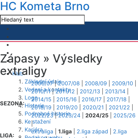
HC Kometa Brno
Zápasy »
Výsledky
extraligy
Klub
Základní údaje
2006/07
|
2007/08
|
2008/09
|
2009/10
|
Vedení a kontakty
2010/11
|
2011/12
|
2012/13
|
2013/14
|
Logo
2014/15
|
2015/16
|
2016/17
|
2017/18
|
SEZONA:
Historie
2018/19
|
2019/20
|
2020/21
|
2021/22
|
Podrobná historie
2022/23
|
2023/24
|
2024/25
|
2025/26
Ke stažení
|
Kariéra
extraliga
|
1.liga
|
2.liga západ
|
2.liga
LIGA:
Redakce webu