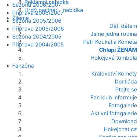
Reklamní nabídka
Sezóna 2006/2007
Hrdý partner - nabídka
Příprava 2006/2007
Žijeme
Sezóna 2005/2006
Děti dětem
Příprava 2005/2006
Jsme jedna rodina
Sezóna 2004/2005
Petr Koukal a Kometa
Příprava 2004/2005
Chlapi ŽENÁM
Hokejová tombola
Fanzóna
Království Komety
Dortiáda
Ptejte se
Fan klub informuje
Fotogalerie
Aktivní fotogalerie
Download
Hokejchat.cz