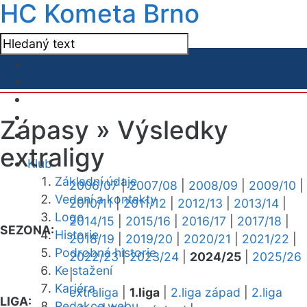
HC Kometa Brno
Zápasy »
Výsledky
extraligy
Klub
Základní údaje
2006/07
|
2007/08
|
2008/09
|
2009/10
|
Vedení a kontakty
2010/11
|
2011/12
|
2012/13
|
2013/14
|
Logo
2014/15
|
2015/16
|
2016/17
|
2017/18
|
SEZONA:
Historie
2018/19
|
2019/20
|
2020/21
|
2021/22
|
Podrobná historie
2022/23
|
2023/24
|
2024/25
|
2025/26
Ke stažení
|
Kariéra
extraliga
|
1.liga
|
2.liga západ
|
2.liga
LIGA:
Redakce webu