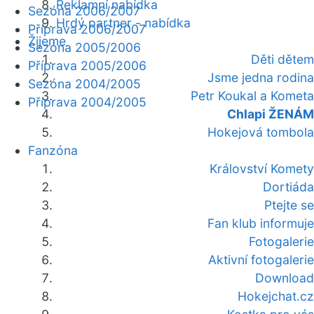
Reklamní nabídka
Sezóna 2006/2007
Hrdý partner - nabídka
Příprava 2006/2007
Žijeme
Sezóna 2005/2006
Děti dětem
Příprava 2005/2006
Jsme jedna rodina
Sezóna 2004/2005
Petr Koukal a Kometa
Příprava 2004/2005
Chlapi ŽENÁM
Hokejová tombola
Fanzóna
Království Komety
Dortiáda
Ptejte se
Fan klub informuje
Fotogalerie
Aktivní fotogalerie
Download
Hokejchat.cz