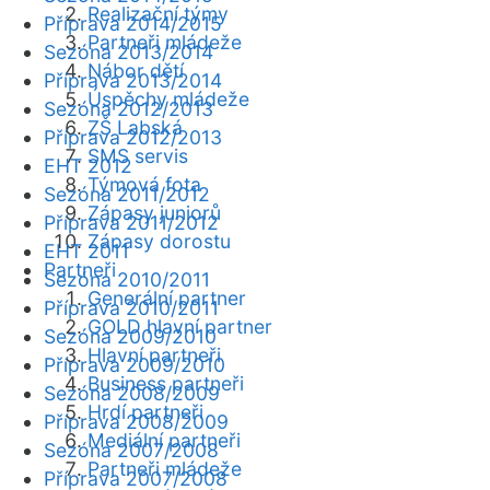
Realizační týmy
Příprava 2014/2015
Partneři mládeže
Sezóna 2013/2014
Nábor dětí
Příprava 2013/2014
Úspěchy mládeže
Sezóna 2012/2013
ZŠ Labská
Příprava 2012/2013
SMS servis
EHT 2012
Týmová fota
Sezóna 2011/2012
Zápasy juniorů
Příprava 2011/2012
Zápasy dorostu
EHT 2011
Partneři
Sezóna 2010/2011
Generální partner
Příprava 2010/2011
GOLD hlavní partner
Sezóna 2009/2010
Hlavní partneři
Příprava 2009/2010
Business partneři
Sezóna 2008/2009
Hrdí partneři
Příprava 2008/2009
Mediální partneři
Sezóna 2007/2008
Partneři mládeže
Příprava 2007/2008