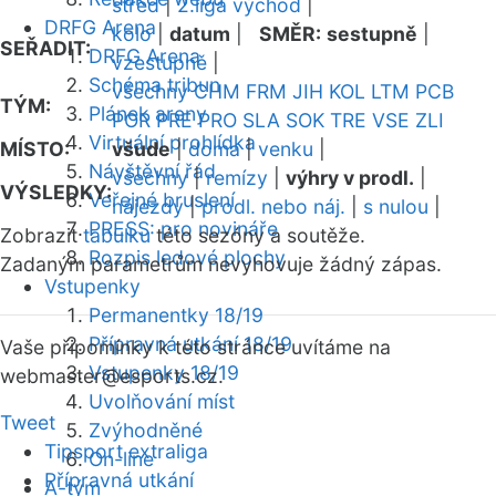
střed
|
2.liga východ
|
DRFG Arena
kolo
|
datum
|
SMĚR:
sestupně
|
SEŘADIT:
DRFG Arena
vzestupně
|
Schéma tribun
všechny
CHM
FRM
JIH
KOL
LTM
PCB
TÝM:
Plánek areny
POR
PRE
PRO
SLA
SOK
TRE
VSE
ZLI
Virtuální prohlídka
MÍSTO:
všude
|
doma
|
venku
|
Návštěvní řád
všechny
|
remízy
|
výhry v prodl.
|
VÝSLEDKY:
Veřejné bruslení
nájezdy
|
prodl. nebo náj.
|
s nulou
|
PRESS: pro novináře
Zobrazit
tabulku
této sezóny a soutěže.
Rozpis ledové plochy
Zadaným parametrům nevyhovuje žádný zápas.
Vstupenky
Permanentky 18/19
Přípravná utkání 18/19
Vaše připomínky k této stránce uvítáme na
Vstupenky 18/19
webmaster
@esports.cz.
Uvolňování míst
Tweet
Zvýhodněné
Tipsport extraliga
On-line
Přípravná utkání
A-tým