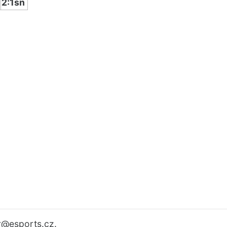
2:1sn
r
@esports.cz.