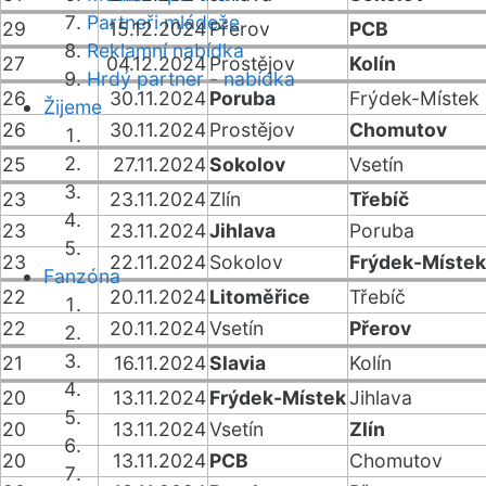
Partneři mládeže
29
15.12.2024
Přerov
PCB
Reklamní nabídka
27
04.12.2024
Prostějov
Kolín
Hrdý partner - nabídka
26
30.11.2024
Poruba
Frýdek-Místek
Žijeme
26
30.11.2024
Prostějov
Chomutov
25
27.11.2024
Sokolov
Vsetín
23
23.11.2024
Zlín
Třebíč
23
23.11.2024
Jihlava
Poruba
23
22.11.2024
Sokolov
Frýdek-Místek
Fanzóna
22
20.11.2024
Litoměřice
Třebíč
22
20.11.2024
Vsetín
Přerov
21
16.11.2024
Slavia
Kolín
20
13.11.2024
Frýdek-Místek
Jihlava
20
13.11.2024
Vsetín
Zlín
20
13.11.2024
PCB
Chomutov