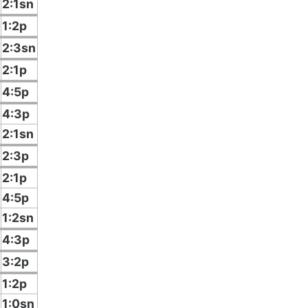
2:1sn
1:2p
2:3sn
2:1p
4:5p
4:3p
2:1sn
2:3p
2:1p
4:5p
1:2sn
4:3p
3:2p
1:2p
1:0sn