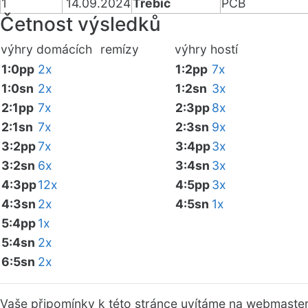
1
14.09.2024
Třebíč
PCB
Četnost výsledků
výhry domácích
remízy
výhry hostí
1:0pp
2x
1:2pp
7x
1:0sn
2x
1:2sn
3x
2:1pp
7x
2:3pp
8x
2:1sn
7x
2:3sn
9x
3:2pp
7x
3:4pp
3x
3:2sn
6x
3:4sn
3x
4:3pp
12x
4:5pp
3x
4:3sn
2x
4:5sn
1x
5:4pp
1x
5:4sn
2x
6:5sn
2x
Vaše připomínky k této stránce uvítáme na webmaste