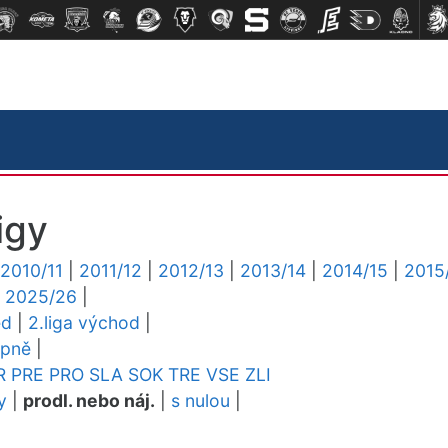
igy
2010/11
|
2011/12
|
2012/13
|
2013/14
|
2014/15
|
2015
|
2025/26
|
ed
|
2.liga východ
|
upně
|
R
PRE
PRO
SLA
SOK
TRE
VSE
ZLI
y
|
prodl. nebo náj.
|
s nulou
|