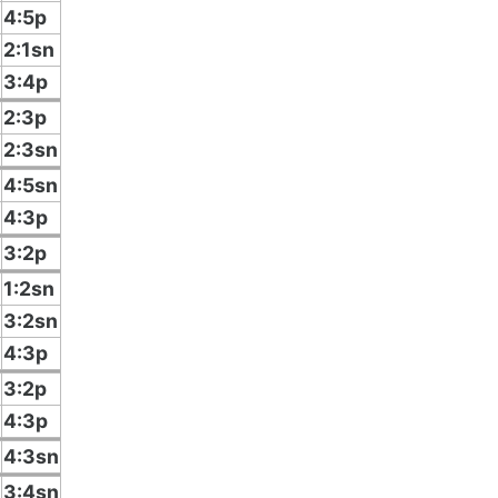
4:5p
2:1sn
3:4p
2:3p
2:3sn
4:5sn
4:3p
3:2p
1:2sn
3:2sn
4:3p
3:2p
4:3p
4:3sn
3:4sn