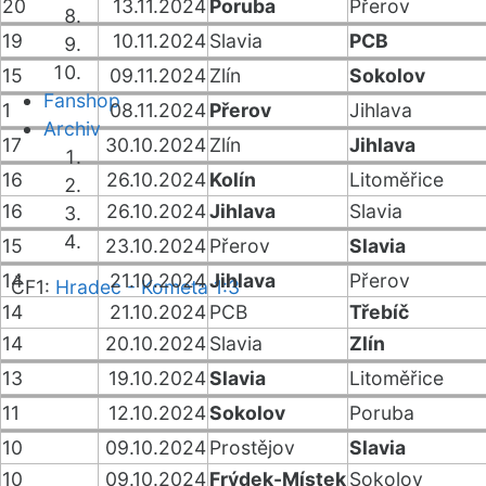
20
13.11.2024
Poruba
Přerov
19
10.11.2024
Slavia
PCB
15
09.11.2024
Zlín
Sokolov
Fanshop
1
08.11.2024
Přerov
Jihlava
Archiv
17
30.10.2024
Zlín
Jihlava
16
26.10.2024
Kolín
Litoměřice
16
26.10.2024
Jihlava
Slavia
15
23.10.2024
Přerov
Slavia
14
21.10.2024
Jihlava
Přerov
ČF1:
Hradec - Kometa 1:3
14
21.10.2024
PCB
Třebíč
14
20.10.2024
Slavia
Zlín
13
19.10.2024
Slavia
Litoměřice
11
12.10.2024
Sokolov
Poruba
10
09.10.2024
Prostějov
Slavia
10
09.10.2024
Frýdek-Místek
Sokolov