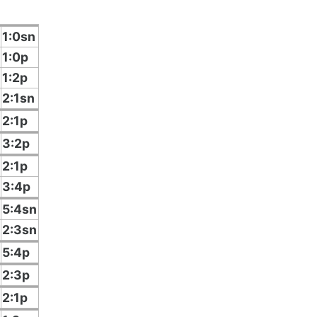
1:0sn
1:0p
1:2p
2:1sn
2:1p
3:2p
2:1p
3:4p
5:4sn
2:3sn
5:4p
2:3p
2:1p