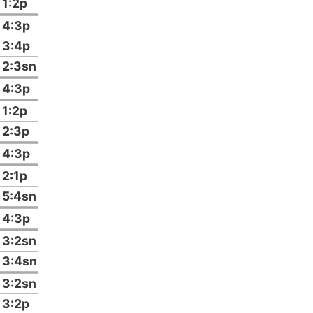
1:2p
4:3p
3:4p
2:3sn
4:3p
1:2p
2:3p
4:3p
2:1p
5:4sn
4:3p
3:2sn
3:4sn
3:2sn
3:2p