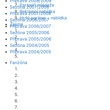
Příprava 2008/2009
Partneři mládeže
Sezóna 2007/2008
Reklamní nabídka
Příprava 2007/2008
Hrdý partner - nabídka
Sezóna 2006/2007
Žijeme
Příprava 2006/2007
Sezóna 2005/2006
Příprava 2005/2006
Sezóna 2004/2005
Příprava 2004/2005
Fanzóna