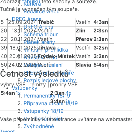
Zobrazit
tabulku
této sezóny a soutěže.
Kariéra
Tučně je vyznačen tým soupeře.
Redakce webu
DRFG Arena
5
25.09.2024
Třebíč
Vsetín
4:3sn
DRFG Arena
20
13.11.2024
Vsetín
Zlín
2:3sn
Schéma tribun
22
20.11.2024
Vsetín
Přerov
2:3sn
Plánek areny
39
18.01.2025
Jihlava
Vsetín
3:2sn
Virtuální prohlídka
40
20.01.2025
Frýdek-Místek
Vsetín
3:2sn
Návštěvní řád
50
24.02.2025
Vsetín
Slavia
5:4sn
Veřejné bruslení
Četnost výsledků
PRESS: pro novináře
Rozpis ledové plochy
výhry VSE |
remízy |
prohry VSE
Vstupenky
5:4sn
1x
2:3sn
4x
Permanentky 18/19
3:4sn
1x
Přípravná utkání 18/19
Vstupenky 18/19
Uvolňování míst
Vaše připomínky k této stránce uvítáme na webmaste
Zvýhodněné
Tweet