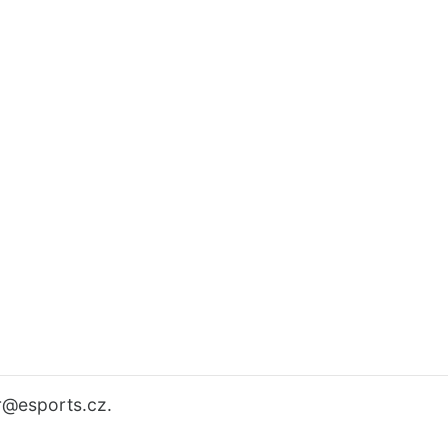
r
@esports.cz.