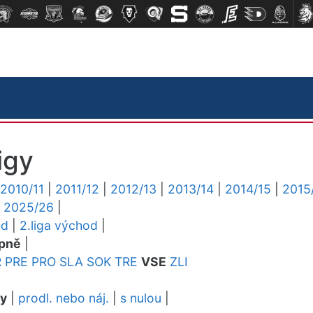
igy
2010/11
|
2011/12
|
2012/13
|
2013/14
|
2014/15
|
2015
|
2025/26
|
ed
|
2.liga východ
|
pně
|
R
PRE
PRO
SLA
SOK
TRE
VSE
ZLI
dy
|
prodl. nebo náj.
|
s nulou
|