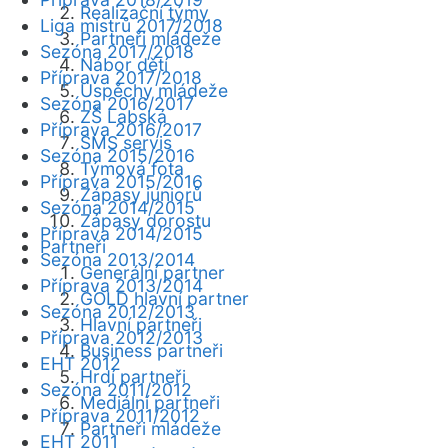
Realizační týmy
Liga mistrů 2017/2018
Partneři mládeže
Sezóna 2017/2018
Nábor dětí
Příprava 2017/2018
Úspěchy mládeže
Sezóna 2016/2017
ZŠ Labská
Příprava 2016/2017
SMS servis
Sezóna 2015/2016
Týmová fota
Příprava 2015/2016
Zápasy juniorů
Sezóna 2014/2015
Zápasy dorostu
Příprava 2014/2015
Partneři
Sezóna 2013/2014
Generální partner
Příprava 2013/2014
GOLD hlavní partner
Sezóna 2012/2013
Hlavní partneři
Příprava 2012/2013
Business partneři
EHT 2012
Hrdí partneři
Sezóna 2011/2012
Mediální partneři
Příprava 2011/2012
Partneři mládeže
EHT 2011