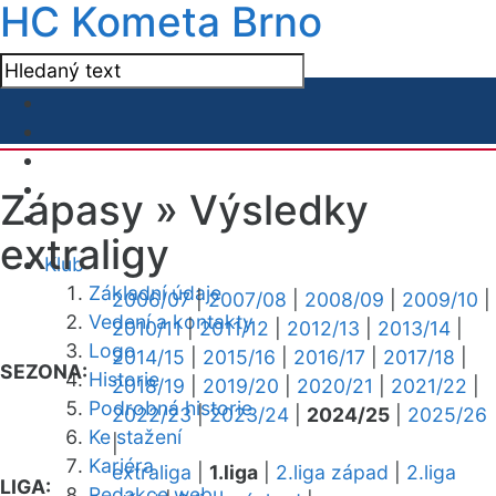
HC Kometa Brno
Zápasy »
Výsledky
extraligy
Klub
Základní údaje
2006/07
|
2007/08
|
2008/09
|
2009/10
|
Vedení a kontakty
2010/11
|
2011/12
|
2012/13
|
2013/14
|
Logo
2014/15
|
2015/16
|
2016/17
|
2017/18
|
SEZONA:
Historie
2018/19
|
2019/20
|
2020/21
|
2021/22
|
Podrobná historie
2022/23
|
2023/24
|
2024/25
|
2025/26
Ke stažení
|
Kariéra
extraliga
|
1.liga
|
2.liga západ
|
2.liga
LIGA:
Redakce webu