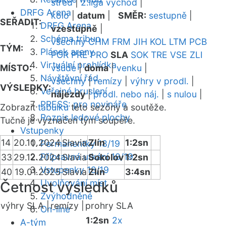
střed
|
2.liga východ
|
DRFG Arena
kolo
|
datum
|
SMĚR:
sestupně
|
SEŘADIT:
DRFG Arena
vzestupně
|
Schéma tribun
všechny
CHM
FRM
JIH
KOL
LTM
PCB
TÝM:
Plánek areny
POR
PRE
PRO
SLA
SOK
TRE
VSE
ZLI
Virtuální prohlídka
MÍSTO:
všude
|
doma
|
venku
|
Návštěvní řád
všechny
|
remízy
|
výhry v prodl.
|
VÝSLEDKY:
Veřejné bruslení
nájezdy
|
prodl. nebo náj.
|
s nulou
|
PRESS: pro novináře
Zobrazit
tabulku
této sezóny a soutěže.
Rozpis ledové plochy
Tučně je vyznačen tým soupeře.
Vstupenky
14
20.10.2024
Slavia
Zlín
1:2sn
Permanentky 18/19
Přípravná utkání 18/19
33
29.12.2024
Slavia
Sokolov
1:2sn
Vstupenky 18/19
40
19.01.2025
Slavia
Zlín
3:4sn
Uvolňování míst
Četnost výsledků
Zvýhodněné
výhry SLA |
remízy |
prohry SLA
On-line
1:2sn
2x
A-tým