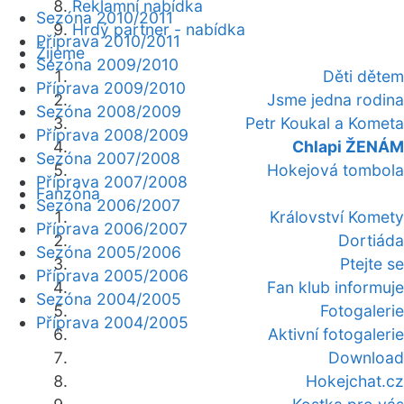
Reklamní nabídka
Sezóna 2010/2011
Hrdý partner - nabídka
Příprava 2010/2011
Žijeme
Sezóna 2009/2010
Děti dětem
Příprava 2009/2010
Jsme jedna rodina
Sezóna 2008/2009
Petr Koukal a Kometa
Příprava 2008/2009
Chlapi ŽENÁM
Sezóna 2007/2008
Hokejová tombola
Příprava 2007/2008
Fanzóna
Sezóna 2006/2007
Království Komety
Příprava 2006/2007
Dortiáda
Sezóna 2005/2006
Ptejte se
Příprava 2005/2006
Fan klub informuje
Sezóna 2004/2005
Fotogalerie
Příprava 2004/2005
Aktivní fotogalerie
Download
Hokejchat.cz