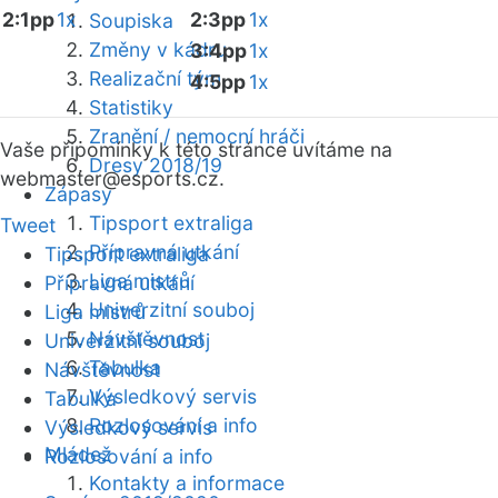
2:1pp
1x
2:3pp
1x
Soupiska
Změny v kádru
3:4pp
1x
Realizační tým
4:5pp
1x
Statistiky
Zranění / nemocní hráči
Vaše připomínky k této stránce uvítáme na
Dresy 2018/19
webmaster
@esports.cz.
Zápasy
Tipsport extraliga
Tweet
Přípravná utkání
Tipsport extraliga
Liga mistrů
Přípravná utkání
Univerzitní souboj
Liga mistrů
Návštěvnost
Univerzitní souboj
Tabulka
Návštěvnost
Výsledkový servis
Tabulka
Rozlosování a info
Výsledkový servis
Mládež
Rozlosování a info
Kontakty a informace