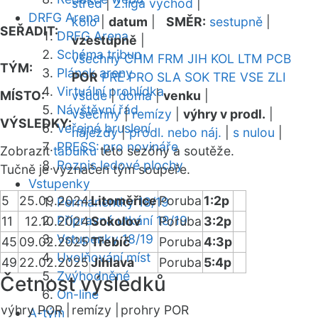
střed
|
2.liga východ
|
DRFG Arena
kolo
|
datum
|
SMĚR:
sestupně
|
SEŘADIT:
DRFG Arena
vzestupně
|
Schéma tribun
všechny
CHM
FRM
JIH
KOL
LTM
PCB
TÝM:
Plánek areny
POR
PRE
PRO
SLA
SOK
TRE
VSE
ZLI
Virtuální prohlídka
MÍSTO:
všude
|
doma
|
venku
|
Návštěvní řád
všechny
|
remízy
|
výhry v prodl.
|
VÝSLEDKY:
Veřejné bruslení
nájezdy
|
prodl. nebo náj.
|
s nulou
|
PRESS: pro novináře
Zobrazit
tabulku
této sezóny a soutěže.
Rozpis ledové plochy
Tučně je vyznačen tým soupeře.
Vstupenky
5
25.09.2024
Litoměřice
Poruba
1:2p
Permanentky 18/19
Přípravná utkání 18/19
11
12.10.2024
Sokolov
Poruba
3:2p
Vstupenky 18/19
45
09.02.2025
Třebíč
Poruba
4:3p
Uvolňování míst
49
22.02.2025
Jihlava
Poruba
5:4p
Zvýhodněné
Četnost výsledků
On-line
výhry POR |
remízy |
prohry POR
A-tým