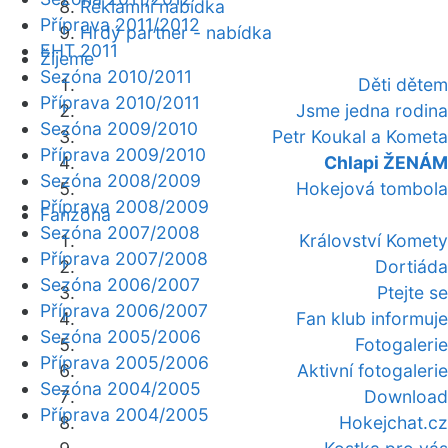
Reklamní nabídka
Příprava 2011/2012
Hrdý partner - nabídka
EHT 2011
Žijeme
Sezóna 2010/2011
Děti dětem
Příprava 2010/2011
Jsme jedna rodina
Sezóna 2009/2010
Petr Koukal a Kometa
Příprava 2009/2010
Chlapi ŽENÁM
Sezóna 2008/2009
Hokejová tombola
Příprava 2008/2009
Fanzóna
Sezóna 2007/2008
Království Komety
Příprava 2007/2008
Dortiáda
Sezóna 2006/2007
Ptejte se
Příprava 2006/2007
Fan klub informuje
Sezóna 2005/2006
Fotogalerie
Příprava 2005/2006
Aktivní fotogalerie
Sezóna 2004/2005
Download
Příprava 2004/2005
Hokejchat.cz