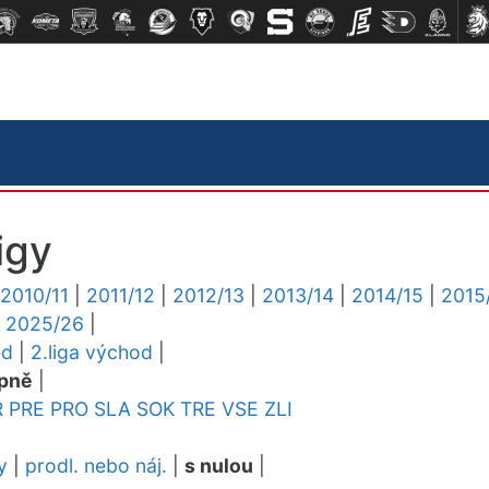
igy
2010/11
|
2011/12
|
2012/13
|
2013/14
|
2014/15
|
2015
|
2025/26
|
ed
|
2.liga východ
|
pně
|
R
PRE
PRO
SLA
SOK
TRE
VSE
ZLI
y
|
prodl. nebo náj.
|
s nulou
|