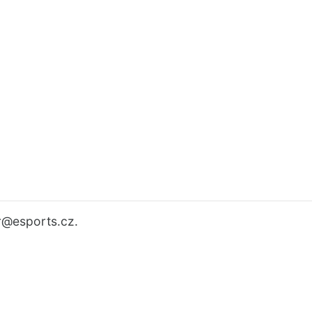
r
@esports.cz.