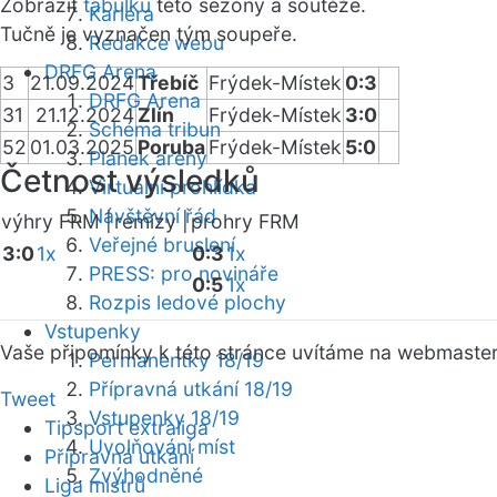
Zobrazit
tabulku
této sezóny a soutěže.
Kariéra
Tučně je vyznačen tým soupeře.
Redakce webu
DRFG Arena
3
21.09.2024
Třebíč
Frýdek-Místek
0:3
DRFG Arena
31
21.12.2024
Zlín
Frýdek-Místek
3:0
Schéma tribun
52
01.03.2025
Poruba
Frýdek-Místek
5:0
Plánek areny
Četnost výsledků
Virtuální prohlídka
Návštěvní řád
výhry FRM |
remízy |
prohry FRM
Veřejné bruslení
3:0
1x
0:3
1x
PRESS: pro novináře
0:5
1x
Rozpis ledové plochy
Vstupenky
Vaše připomínky k této stránce uvítáme na webmaste
Permanentky 18/19
Přípravná utkání 18/19
Tweet
Vstupenky 18/19
Tipsport extraliga
Uvolňování míst
Přípravná utkání
Zvýhodněné
Liga mistrů