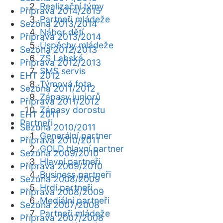
Realizační týmy
Příprava 2014/2015
Partneři mládeže
Sezóna 2013/2014
Nábor dětí
Příprava 2013/2014
Úspěchy mládeže
Sezóna 2012/2013
ZŠ Labská
Příprava 2012/2013
SMS servis
EHT 2012
Týmová fota
Sezóna 2011/2012
Zápasy juniorů
Příprava 2011/2012
Zápasy dorostu
EHT 2011
Partneři
Sezóna 2010/2011
Generální partner
Příprava 2010/2011
GOLD hlavní partner
Sezóna 2009/2010
Hlavní partneři
Příprava 2009/2010
Business partneři
Sezóna 2008/2009
Hrdí partneři
Příprava 2008/2009
Mediální partneři
Sezóna 2007/2008
Partneři mládeže
Příprava 2007/2008