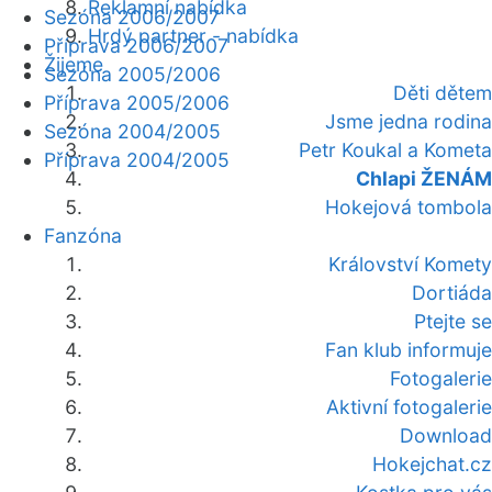
Reklamní nabídka
Sezóna 2006/2007
Hrdý partner - nabídka
Příprava 2006/2007
Žijeme
Sezóna 2005/2006
Děti dětem
Příprava 2005/2006
Jsme jedna rodina
Sezóna 2004/2005
Petr Koukal a Kometa
Příprava 2004/2005
Chlapi ŽENÁM
Hokejová tombola
Fanzóna
Království Komety
Dortiáda
Ptejte se
Fan klub informuje
Fotogalerie
Aktivní fotogalerie
Download
Hokejchat.cz