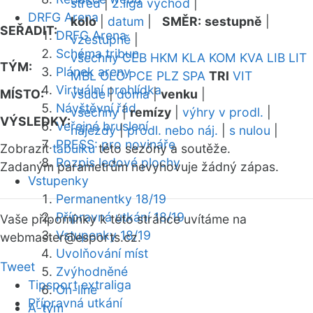
střed
|
2.liga východ
|
DRFG Arena
kolo
|
datum
|
SMĚR:
sestupně
|
SEŘADIT:
DRFG Arena
vzestupně
|
Schéma tribun
všechny
CEB
HKM
KLA
KOM
KVA
LIB
LIT
TÝM:
Plánek areny
MBL
OLO
PCE
PLZ
SPA
TRI
VIT
Virtuální prohlídka
MÍSTO:
všude
|
doma
|
venku
|
Návštěvní řád
všechny
|
remízy
|
výhry v prodl.
|
VÝSLEDKY:
Veřejné bruslení
nájezdy
|
prodl. nebo náj.
|
s nulou
|
PRESS: pro novináře
Zobrazit
tabulku
této sezóny a soutěže.
Rozpis ledové plochy
Zadaným parametrům nevyhovuje žádný zápas.
Vstupenky
Permanentky 18/19
Přípravná utkání 18/19
Vaše připomínky k této stránce uvítáme na
Vstupenky 18/19
webmaster
@esports.cz.
Uvolňování míst
Tweet
Zvýhodněné
Tipsport extraliga
On-line
Přípravná utkání
A-tým