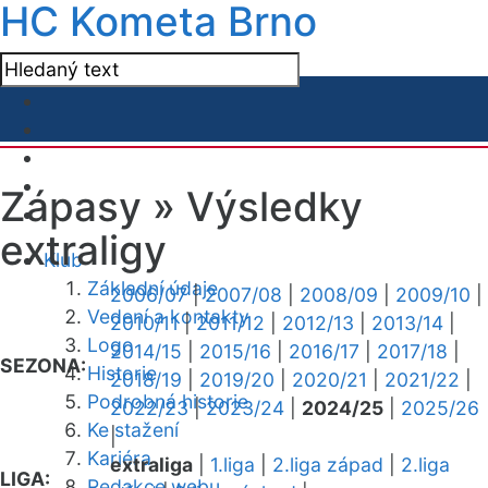
HC Kometa Brno
Zápasy »
Výsledky
extraligy
Klub
Základní údaje
2006/07
|
2007/08
|
2008/09
|
2009/10
|
Vedení a kontakty
2010/11
|
2011/12
|
2012/13
|
2013/14
|
Logo
2014/15
|
2015/16
|
2016/17
|
2017/18
|
SEZONA:
Historie
2018/19
|
2019/20
|
2020/21
|
2021/22
|
Podrobná historie
2022/23
|
2023/24
|
2024/25
|
2025/26
Ke stažení
|
Kariéra
extraliga
|
1.liga
|
2.liga západ
|
2.liga
LIGA:
Redakce webu