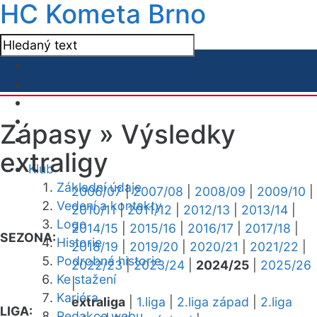
HC Kometa Brno
Zápasy »
Výsledky
extraligy
Klub
Základní údaje
2006/07
|
2007/08
|
2008/09
|
2009/10
|
Vedení a kontakty
2010/11
|
2011/12
|
2012/13
|
2013/14
|
Logo
2014/15
|
2015/16
|
2016/17
|
2017/18
|
SEZONA:
Historie
2018/19
|
2019/20
|
2020/21
|
2021/22
|
Podrobná historie
2022/23
|
2023/24
|
2024/25
|
2025/26
Ke stažení
|
Kariéra
extraliga
|
1.liga
|
2.liga západ
|
2.liga
LIGA:
Redakce webu