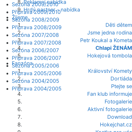
Reklamní nabídka
Sezóna 2009/2010
Hrdý partner - nabídka
Příprava 2009/2010
Žijeme
Sezóna 2008/2009
Děti dětem
Příprava 2008/2009
Jsme jedna rodina
Sezóna 2007/2008
Petr Koukal a Kometa
Příprava 2007/2008
Chlapi ŽENÁM
Sezóna 2006/2007
Hokejová tombola
Příprava 2006/2007
Fanzóna
Sezóna 2005/2006
Království Komety
Příprava 2005/2006
Dortiáda
Sezóna 2004/2005
Ptejte se
Příprava 2004/2005
Fan klub informuje
Fotogalerie
Aktivní fotogalerie
Download
Hokejchat.cz