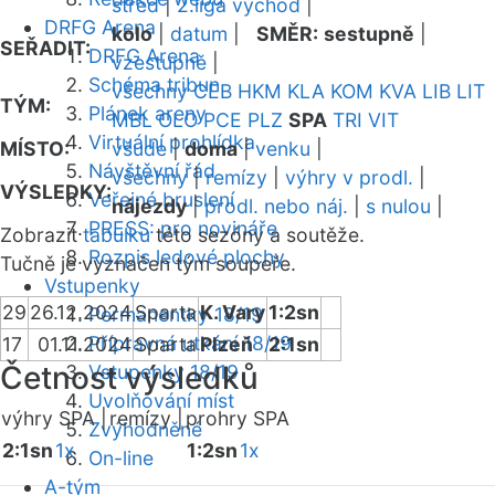
střed
|
2.liga východ
|
DRFG Arena
kolo
|
datum
|
SMĚR:
sestupně
|
SEŘADIT:
DRFG Arena
vzestupně
|
Schéma tribun
všechny
CEB
HKM
KLA
KOM
KVA
LIB
LIT
TÝM:
Plánek areny
MBL
OLO
PCE
PLZ
SPA
TRI
VIT
Virtuální prohlídka
MÍSTO:
všude
|
doma
|
venku
|
Návštěvní řád
všechny
|
remízy
|
výhry v prodl.
|
VÝSLEDKY:
Veřejné bruslení
nájezdy
|
prodl. nebo náj.
|
s nulou
|
PRESS: pro novináře
Zobrazit
tabulku
této sezóny a soutěže.
Rozpis ledové plochy
Tučně je vyznačen tým soupeře.
Vstupenky
29
26.12.2024
Sparta
K. Vary
1:2sn
Permanentky 18/19
Přípravná utkání 18/19
17
01.11.2024
Sparta
Plzeň
2:1sn
Četnost výsledků
Vstupenky 18/19
Uvolňování míst
výhry SPA |
remízy |
prohry SPA
Zvýhodněné
2:1sn
1x
1:2sn
1x
On-line
A-tým