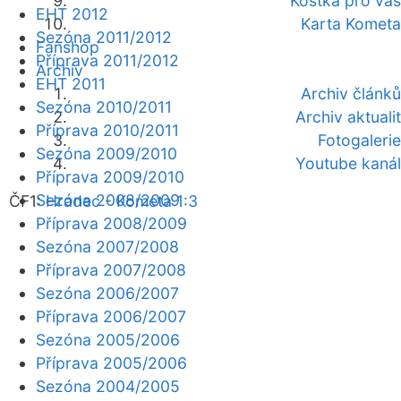
Kostka pro vás
EHT 2012
Karta Kometa
Sezóna 2011/2012
Fanshop
Příprava 2011/2012
Archiv
EHT 2011
Archiv článků
Sezóna 2010/2011
Archiv aktualit
Příprava 2010/2011
Fotogalerie
Sezóna 2009/2010
Youtube kanál
Příprava 2009/2010
Sezóna 2008/2009
ČF1:
Hradec - Kometa 1:3
Příprava 2008/2009
Sezóna 2007/2008
Příprava 2007/2008
Sezóna 2006/2007
Příprava 2006/2007
Sezóna 2005/2006
Příprava 2005/2006
Sezóna 2004/2005