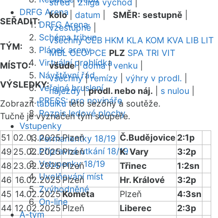
střed
|
2.liga východ
|
DRFG Arena
kolo
|
datum
|
SMĚR:
sestupně
|
SEŘADIT:
DRFG Arena
vzestupně
|
Schéma tribun
všechny
CEB
HKM
KLA
KOM
KVA
LIB
LIT
TÝM:
Plánek areny
MBL
OLO
PCE
PLZ
SPA
TRI
VIT
Virtuální prohlídka
MÍSTO:
všude
|
doma
|
venku
|
Návštěvní řád
všechny
|
remízy
|
výhry v prodl.
|
VÝSLEDKY:
Veřejné bruslení
nájezdy
|
prodl. nebo náj.
|
s nulou
|
PRESS: pro novináře
Zobrazit
tabulku
této sezóny a soutěže.
Rozpis ledové plochy
Tučně je vyznačen tým soupeře.
Vstupenky
51
02.03.2025
Plzeň
Č.Budějovice
2:1p
Permanentky 18/19
Přípravná utkání 18/19
49
25.02.2025
Plzeň
K. Vary
3:2p
Vstupenky 18/19
48
23.02.2025
Plzeň
Třinec
1:2sn
Uvolňování míst
46
16.02.2025
Plzeň
Hr. Králové
3:2p
Zvýhodněné
45
14.02.2025
Kometa
Plzeň
4:3sn
On-line
44
12.02.2025
Plzeň
Liberec
2:3p
A-tým