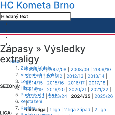
HC Kometa Brno
Zápasy »
Výsledky
extraligy
Klub
Základní údaje
2006/07
|
2007/08
|
2008/09
|
2009/10
|
Vedení a kontakty
2010/11
|
2011/12
|
2012/13
|
2013/14
|
Logo
2014/15
|
2015/16
|
2016/17
|
2017/18
|
SEZONA:
Historie
2018/19
|
2019/20
|
2020/21
|
2021/22
|
Podrobná historie
2022/23
|
2023/24
|
2024/25
|
2025/26
Ke stažení
|
Kariéra
extraliga
|
1.liga
|
2.liga západ
|
2.liga
LIGA:
Redakce webu