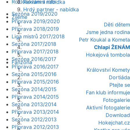
Rozlosování a info
Reklamní nabídka
Hrdý partner - nabídka
Sezóna 2019/2020
Žijeme
Příprava 2019/2020
Děti dětem
Příprava 2018/2019
Jsme jedna rodina
Liga mistrů 2017/2018
Petr Koukal a Kometa
Sezóna 2017/2018
Chlapi ŽENÁM
Příprava 2017/2018
Hokejová tombola
Sezóna 2016/2017
Fanzóna
Příprava 2016/2017
Království Komety
Sezóna 2015/2016
Dortiáda
Příprava 2015/2016
Ptejte se
Sezóna 2014/2015
Fan klub informuje
Příprava 2014/2015
Fotogalerie
Sezóna 2013/2014
Aktivní fotogalerie
Příprava 2013/2014
Download
Sezóna 2012/2013
Hokejchat.cz
Příprava 2012/2013