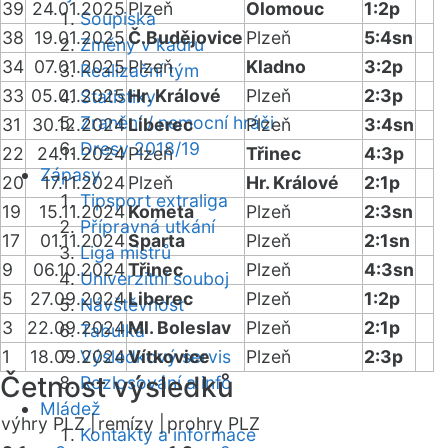
39
24.01.2025
Plzeň
Olomouc
1:2p
Soupiska
38
19.01.2025
Č.Budějovice
Plzeň
5:4sn
Změny v kádru
34
07.01.2025
Plzeň
Kladno
3:2p
Realizační tým
33
05.01.2025
Hr. Králové
Plzeň
2:3p
Statistiky
Zranění / nemocní hráči
31
30.12.2024
Liberec
Plzeň
3:4sn
Dresy 2018/19
22
24.11.2024
Plzeň
Třinec
4:3p
Zápasy
20
17.11.2024
Plzeň
Hr. Králové
2:1p
Tipsport extraliga
19
15.11.2024
Kometa
Plzeň
2:3sn
Přípravná utkání
17
01.11.2024
Sparta
Plzeň
2:1sn
Liga mistrů
9
06.10.2024
Třinec
Plzeň
4:3sn
Univerzitní souboj
5
27.09.2024
Liberec
Plzeň
1:2p
Návštěvnost
3
22.09.2024
Ml. Boleslav
Plzeň
2:1p
Tabulka
1
18.09.2024
Výsledkový servis
Vítkovice
Plzeň
2:3p
Četnost výsledků
Rozlosování a info
Mládež
výhry PLZ |
remízy |
prohry PLZ
Kontakty a informace